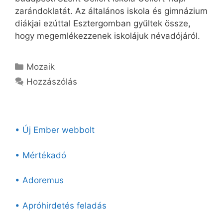
zarándoklatát. Az általános iskola és gimnázium
diákjai ezúttal Esztergomban gyűltek össze,
hogy megemlékezzenek iskolájuk névadójáról.
Kategória
Mozaik
Hozzászólás
• Új Ember webbolt
• Mértékadó
• Adoremus
• Apróhirdetés feladás