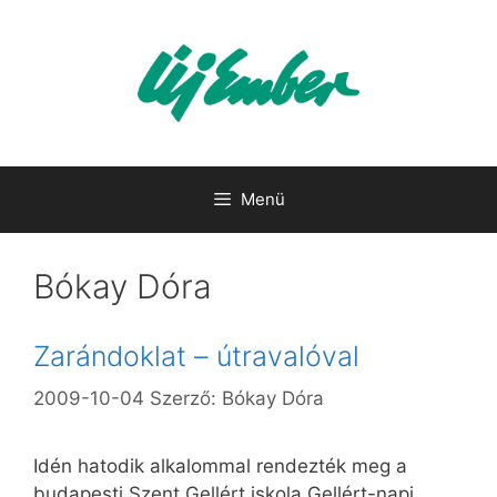
Kilépés
a
tartalomba
Menü
Bókay Dóra
Zarándoklat – útravalóval
2009-10-04
Szerző:
Bókay Dóra
Idén hatodik alkalommal rendezték meg a
budapesti Szent Gellért iskola Gellért-napi