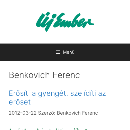
Kilépés
a
tartalomba
Menü
Benkovich Ferenc
Erősíti a gyengét, szelídíti az
erőset
2012-03-22
Szerző:
Benkovich Ferenc
A győri Apor-iskola névadójára emlékezett