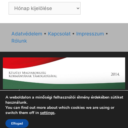
Archívum
Adatvédelem
•
Kapcsolat
•
Impresszum
•
Rólunk
„Az Új Ember katolikus hetilap 2014. évi működésének
A weboldalon a minőségi felhasználói élmény érdekében sütiket
támogatását az EGYH-KCP-14-P-0121 sz. támogatási
használunk.
szerződés keretében 3 000 000 Ft összegben támogatta az
You can find out more about which cookies we are using or
Emberi Erőforrások Minisztériuma.”
switch them off in
settings
.
© 2026 Magyar Kurír - Új Ember
• Készült
GeneratePress
Elfogad