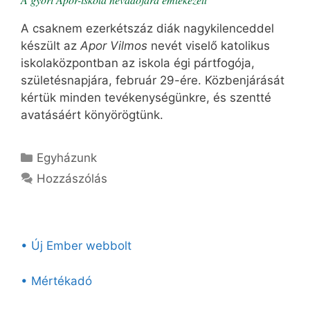
A csaknem ezerkétszáz diák nagykilenceddel
készült az
Apor Vilmos
nevét viselő katolikus
iskolaközpontban az iskola égi pártfogója,
születésnapjára, február 29-ére. Közbenjárását
kértük minden tevékenységünkre, és szentté
avatásáért könyörögtünk.
Kategória
Egyházunk
Hozzászólás
• Új Ember webbolt
• Mértékadó