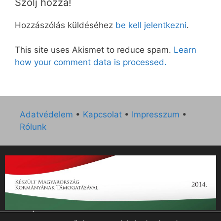
Szólj hozzá!
Hozzászólás küldéséhez
be kell jelentkezni
.
This site uses Akismet to reduce spam.
Learn
how your comment data is processed.
Adatvédelem
•
Kapcsolat
•
Impresszum
•
Rólunk
„Az Új Ember katolikus hetilap 2014. évi működésének