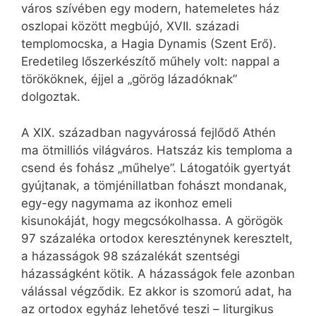
város szívében egy modern, hatemeletes ház
oszlopai között megbújó, XVII. századi
templomocska, a Hagia Dynamis (Szent Erő).
Eredetileg lőszerkészítő műhely volt: nappal a
törököknek, éjjel a „görög lázadóknak”
dolgoztak.
A XIX. században nagyvárossá fejlődő Athén
ma ötmilliós világváros. Hatszáz kis temploma a
csend és fohász „műhelye”. Látogatóik gyertyát
gyújtanak, a tömjénillatban fohászt mondanak,
egy-egy nagymama az ikonhoz emeli
kisunokáját, hogy megcsókolhassa. A görögök
97 százaléka ortodox kereszténynek keresztelt,
a házasságok 98 százalékát szentségi
házasságként kötik. A házasságok fele azonban
válással végződik. Ez akkor is szomorú adat, ha
az ortodox egyház lehetővé teszi – liturgikus