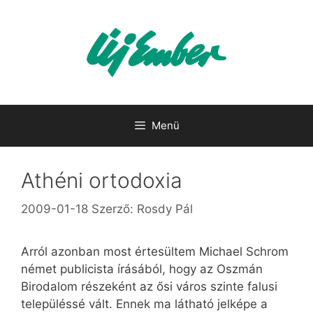
Kilépés
a
tartalomba
Menü
Athéni ortodoxia
2009-01-18
Szerző:
Rosdy Pál
Arról azonban most értesültem Michael Schrom
német publicista írásából, hogy az Oszmán
Birodalom részeként az ősi város szinte falusi
településsé vált. Ennek ma látható jelképe a