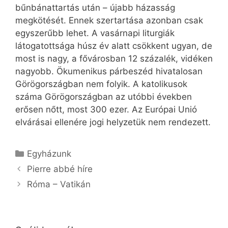
bűnbánattartás után – újabb házasság
megkötését. Ennek szertartása azonban csak
egyszerűbb lehet. A vasárnapi liturgiák
látogatottsága húsz év alatt csökkent ugyan, de
most is nagy, a fővárosban 12 százalék, vidéken
nagyobb. Ökumenikus párbeszéd hivatalosan
Görögországban nem folyik. A katolikusok
száma Görögországban az utóbbi években
erősen nőtt, most 300 ezer. Az Európai Unió
elvárásai ellenére jogi helyzetük nem rendezett.
Kategória
Egyházunk
Pierre abbé híre
Róma – Vatikán