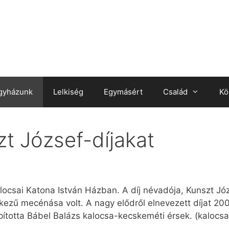
gyházunk
Lelkiség
Egymásért
Család
Kö
t József-díjakat
alocsai Katona István Házban. A díj névadója, Kunszt Jó
ezű mecénása volt. A nagy elődről elnevezett díjat 20
apította Bábel Balázs kalocsa-kecskeméti érsek. (kalo