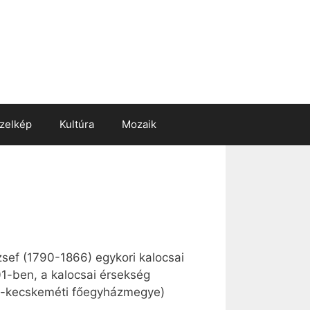
zelkép
Kultúra
Mozaik
zsef (1790-1866) egykori kalocsai
01-ben, a kalocsai érsekség
csa-kecskeméti főegyházmegye)