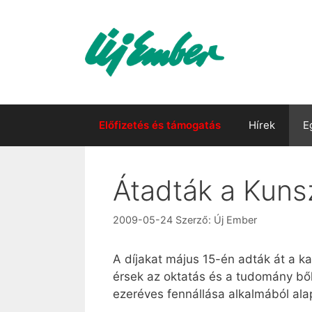
Kilépés
a
tartalomba
Előfizetés és támogatás
Hírek
E
Átadták a Kunsz
2009-05-24
Szerző:
Új Ember
A díjakat május 15-én adták át a k
érsek az oktatás és a tudomány bők
ezeréves fennállása alkalmából al