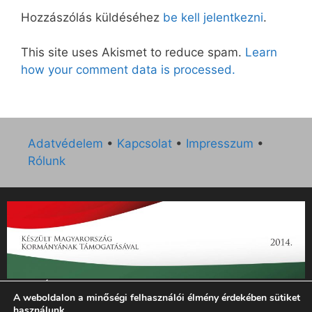
Hozzászólás küldéséhez
be kell jelentkezni
.
This site uses Akismet to reduce spam.
Learn
how your comment data is processed.
Adatvédelem
•
Kapcsolat
•
Impresszum
•
Rólunk
„Az Új Ember katolikus hetilap 2014. évi működésének
A weboldalon a minőségi felhasználói élmény érdekében sütiket
támogatását az EGYH-KCP-14-P-0121 sz. támogatási
használunk.