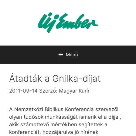
Kilépés
a
tartalomba
Menü
Átadták a Gnilka-díjat
2011-09-14
Szerző:
Magyar Kurír
A Nemzetközi Biblikus Konferencia szervezői
olyan tudósok munkásságát ismerik el a díjjal,
akik számottevő mértékben segítették a
konferenciát, hozzájárulva jó hírének