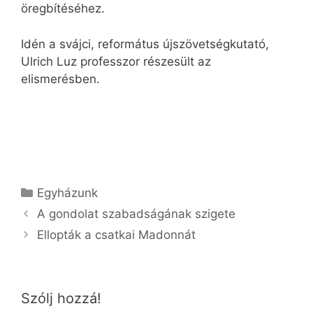
öregbítéséhez.
Idén a svájci, református újszövetségkutató,
Ulrich Luz professzor részesült az
elismerésben.
Kategória
Egyházunk
A gondolat szabadságának szigete
Ellopták a csatkai Madonnát
Szólj hozzá!