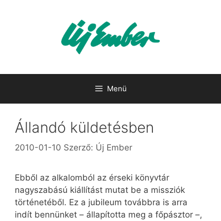
Kilépés
a
tartalomba
Menü
Állandó küldetésben
2010-01-10
Szerző:
Új Ember
Ebből az alkalomból az érseki könyvtár
nagyszabású kiállítást mutat be a missziók
történetéből. Ez a jubileum továbbra is arra
indít bennünket – állapította meg a főpásztor –,