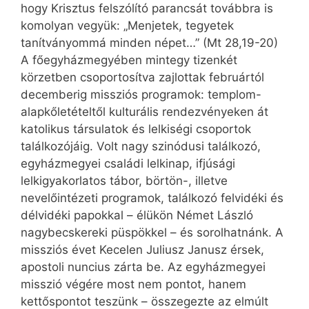
hogy Krisztus felszólító parancsát továbbra is
komolyan vegyük: „Menjetek, tegyetek
tanítványommá minden népet…” (Mt 28,19-20)
A főegyházmegyében mintegy tizenkét
körzetben csoportosítva zajlottak februártól
decemberig missziós programok: templom-
alapkőletételtől kulturális rendezvényeken át
katolikus társulatok és lelkiségi csoportok
találkozójáig. Volt nagy szinódusi találkozó,
egyházmegyei családi lelkinap, ifjúsági
lelkigyakorlatos tábor, börtön-, illetve
nevelőintézeti programok, találkozó felvidéki és
délvidéki papokkal – élükön Német László
nagybecskereki püspökkel – és sorolhatnánk. A
missziós évet Kecelen Juliusz Janusz érsek,
apostoli nuncius zárta be. Az egyházmegyei
misszió végére most nem pontot, hanem
kettőspontot teszünk – összegezte az elmúlt