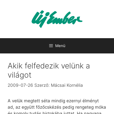
Kilépés
a
tartalomba
Menü
Akik felfedezik velünk a
világot
2009-07-26
Szerző:
Mácsai Kornélia
A velük megtett séta mindig ezernyi élményt
ad, az együtt főzőcskézés pedig rengeteg móka
és komoly tudás birtokába juttat. Ha nagyapa