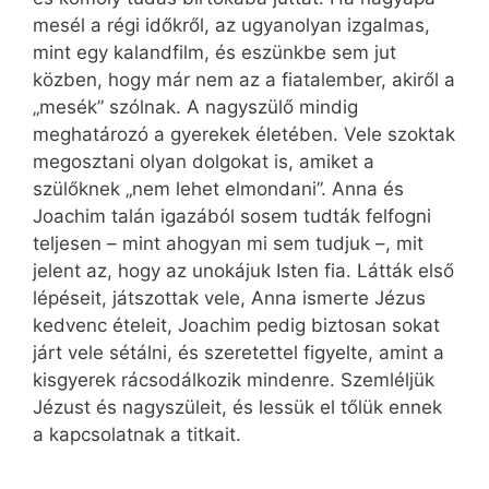
mesél a régi időkről, az ugyanolyan izgalmas,
mint egy kalandfilm, és eszünkbe sem jut
közben, hogy már nem az a fiatalember, akiről a
„mesék” szólnak. A nagyszülő mindig
meghatározó a gyerekek életében. Vele szoktak
megosztani olyan dolgokat is, amiket a
szülőknek „nem lehet elmondani”. Anna és
Joachim talán igazából sosem tudták felfogni
teljesen – mint ahogyan mi sem tudjuk –, mit
jelent az, hogy az unokájuk Isten fia. Látták első
lépéseit, játszottak vele, Anna ismerte Jézus
kedvenc ételeit, Joachim pedig biztosan sokat
járt vele sétálni, és szeretettel figyelte, amint a
kisgyerek rácsodálkozik mindenre. Szemléljük
Jézust és nagyszüleit, és lessük el tőlük ennek
a kapcsolatnak a titkait.