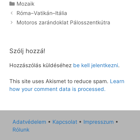
Kategória
Mozaik
Róma–Vatikán–Itália
Motoros zarándoklat Pálosszentkútra
Szólj hozzá!
Hozzászólás küldéséhez
be kell jelentkezni
.
This site uses Akismet to reduce spam.
Learn
how your comment data is processed.
Adatvédelem
•
Kapcsolat
•
Impresszum
•
Rólunk