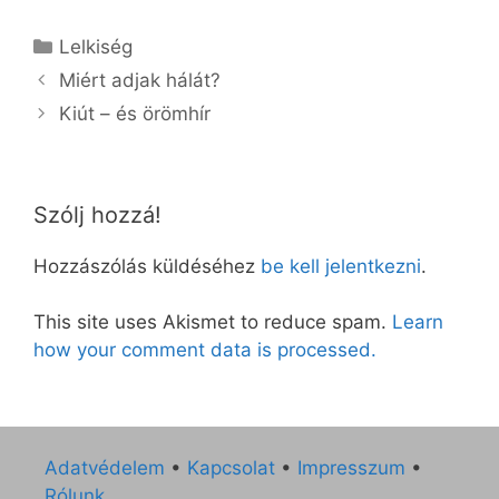
Kategória
Lelkiség
Miért adjak hálát?
Kiút – és örömhír
Szólj hozzá!
Hozzászólás küldéséhez
be kell jelentkezni
.
This site uses Akismet to reduce spam.
Learn
how your comment data is processed.
Adatvédelem
•
Kapcsolat
•
Impresszum
•
Rólunk