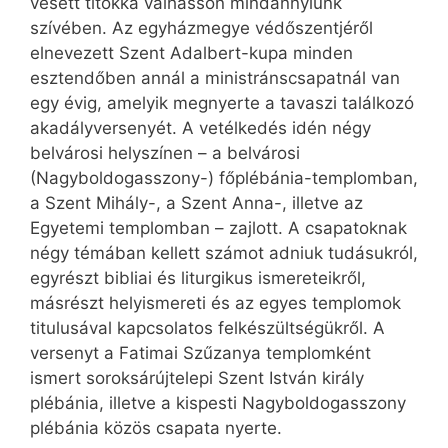
vésett titokká válhasson mindannyiunk
szívében. Az egyházmegye védőszentjéről
elnevezett Szent Adalbert-kupa minden
esztendőben annál a ministránscsapatnál van
egy évig, amelyik megnyerte a tavaszi találkozó
akadályversenyét. A vetélkedés idén négy
belvárosi helyszínen – a belvárosi
(Nagyboldogasszony-) főplébánia-templomban,
a Szent Mihály-, a Szent Anna-, illetve az
Egyetemi templomban – zajlott. A csapatoknak
négy témában kellett számot adniuk tudásukról,
egyrészt bibliai és liturgikus ismereteikről,
másrészt helyismereti és az egyes templomok
titulusával kapcsolatos felkészültségükről. A
versenyt a Fatimai Szűzanya templomként
ismert soroksárújtelepi Szent István király
plébánia, illetve a kispesti Nagyboldogasszony
plébánia közös csapata nyerte.