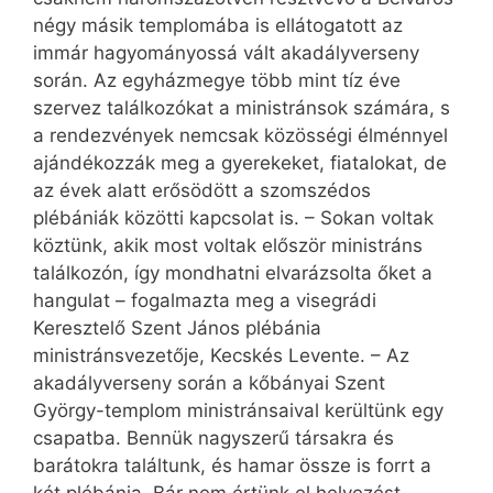
négy másik templomába is ellátogatott az
immár hagyományossá vált akadályverseny
során. Az egyházmegye több mint tíz éve
szervez találkozókat a ministránsok számára, s
a rendezvények nemcsak közösségi élménnyel
ajándékozzák meg a gyerekeket, fiatalokat, de
az évek alatt erősödött a szomszédos
plébániák közötti kapcsolat is. – Sokan voltak
köztünk, akik most voltak először ministráns
találkozón, így mondhatni elvarázsolta őket a
hangulat – fogalmazta meg a visegrádi
Keresztelő Szent János plébánia
ministránsvezetője, Kecskés Levente. – Az
akadályverseny során a kőbányai Szent
György-templom ministránsaival kerültünk egy
csapatba. Bennük nagyszerű társakra és
barátokra találtunk, és hamar össze is forrt a