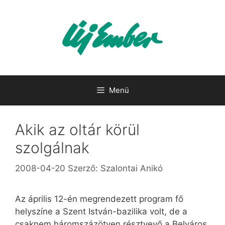
Kilépés
a
tartalomba
Menü
Akik az oltár körül
szolgálnak
2008-04-20
Szerző:
Szalontai Anikó
Az április 12-én megrendezett program fő
helyszíne a Szent István-bazilika volt, de a
csaknem háromszázötven résztvevő a Belváros