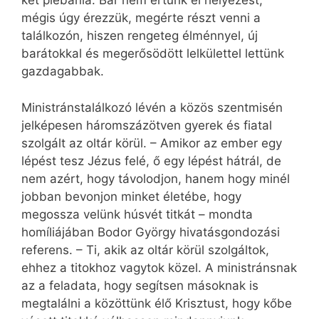
két plébánia. Bár nem értünk el helyezést,
mégis úgy érezzük, megérte részt venni a
találkozón, hiszen rengeteg élménnyel, új
barátokkal és megerősödött lelkülettel lettünk
gazdagabbak.
Ministránstalálkozó lévén a közös szentmisén
jelképesen háromszázötven gyerek és fiatal
szolgált az oltár körül. – Amikor az ember egy
lépést tesz Jézus felé, ő egy lépést hátrál, de
nem azért, hogy távolodjon, hanem hogy minél
jobban bevonjon minket életébe, hogy
megossza velünk húsvét titkát – mondta
homíliájában Bodor György hivatásgondozási
referens. – Ti, akik az oltár körül szolgáltok,
ehhez a titokhoz vagytok közel. A ministránsnak
az a feladata, hogy segítsen másoknak is
megtalálni a közöttünk élő Krisztust, hogy kőbe