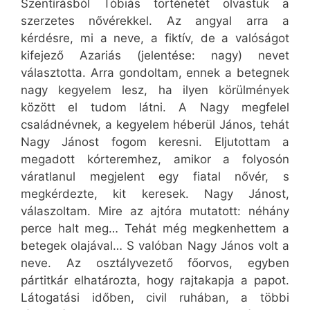
Szentírásból Tóbiás történetét olvastuk a
szerzetes nővérekkel. Az angyal arra a
kérdésre, mi a neve, a fiktív, de a valóságot
kifejező Azariás (jelentése: nagy) nevet
választotta. Arra gondoltam, ennek a betegnek
nagy kegyelem lesz, ha ilyen körülmények
között el tudom látni. A Nagy megfelel
családnévnek, a kegyelem héberül János, tehát
Nagy Jánost fogom keresni. Eljutottam a
megadott kórteremhez, amikor a folyosón
váratlanul megjelent egy fiatal nővér, s
megkérdezte, kit keresek. Nagy Jánost,
válaszoltam. Mire az ajtóra mutatott: néhány
perce halt meg… Tehát még megkenhettem a
betegek olajával… S valóban Nagy János volt a
neve. Az osztályvezető főorvos, egyben
pártitkár elhatározta, hogy rajtakapja a papot.
Látogatási időben, civil ruhában, a többi