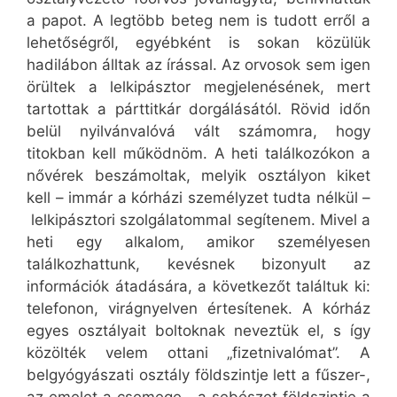
a papot. A legtöbb beteg nem is tudott erről a
lehetőségről, egyébként is sokan közülük
hadilábon álltak az írással. Az orvosok sem igen
örültek a lelkipásztor megjelenésének, mert
tartottak a párttitkár dorgálásától. Rövid időn
belül nyilvánvalóvá vált számomra, hogy
titokban kell működnöm. A heti találkozókon a
nővérek beszámoltak, melyik osztályon kiket
kell – immár a kórházi személyzet tudta nélkül –
lelkipásztori szolgálatommal segítenem. Mivel a
heti egy alkalom, amikor személyesen
találkozhattunk, kevésnek bizonyult az
információk átadására, a következőt találtuk ki:
telefonon, virágnyelven értesítenek. A kórház
egyes osztályait boltoknak neveztük el, s így
közölték velem ottani „fizetnivalómat”. A
belgyógyászati osztály földszintje lett a fűszer-,