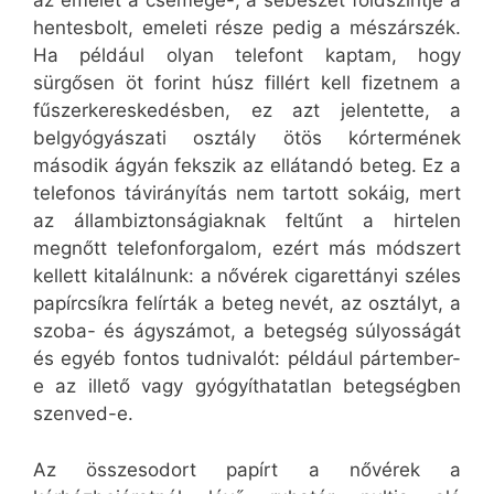
az emelet a csemege-, a sebészet földszintje a
hentesbolt, emeleti része pedig a mészárszék.
Ha például olyan telefont kaptam, hogy
sürgősen öt forint húsz fillért kell fizetnem a
fűszerkereskedésben, ez azt jelentette, a
belgyógyászati osztály ötös kórtermének
második ágyán fekszik az ellátandó beteg. Ez a
telefonos távirányítás nem tartott sokáig, mert
az állambiztonságiaknak feltűnt a hirtelen
megnőtt telefonforgalom, ezért más módszert
kellett kitalálnunk: a nővérek cigarettányi széles
papírcsíkra felírták a beteg nevét, az osztályt, a
szoba- és ágyszámot, a betegség súlyosságát
és egyéb fontos tudnivalót: például pártember-
e az illető vagy gyógyíthatatlan betegségben
szenved-e.
Az összesodort papírt a nővérek a