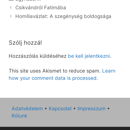
Csikvándról Fatimába
Homíliavázlat: A szegénység boldogsága
Szólj hozzá!
Hozzászólás küldéséhez
be kell jelentkezni
.
This site uses Akismet to reduce spam.
Learn
how your comment data is processed.
Adatvédelem
•
Kapcsolat
•
Impresszum
•
Rólunk