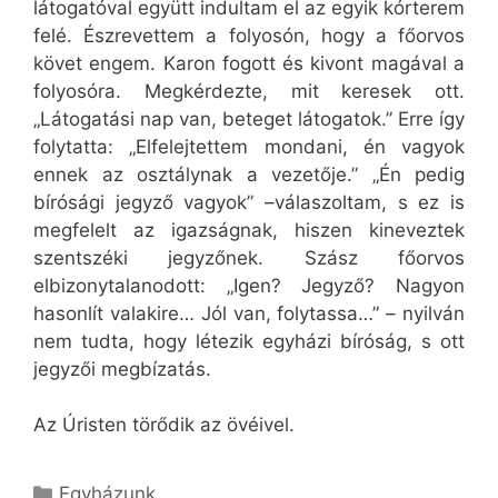
látogatóval együtt indultam el az egyik kórterem
felé. Észrevettem a folyosón, hogy a főorvos
követ engem. Karon fogott és kivont magával a
folyosóra. Megkérdezte, mit keresek ott.
„Látogatási nap van, beteget látogatok.” Erre így
folytatta: „Elfelejtettem mondani, én vagyok
ennek az osztálynak a vezetője.” „Én pedig
bírósági jegyző vagyok” –válaszoltam, s ez is
megfelelt az igazságnak, hiszen kineveztek
szentszéki jegyzőnek. Szász főorvos
elbizonytalanodott: „Igen? Jegyző? Nagyon
hasonlít valakire… Jól van, folytassa…” – nyilván
nem tudta, hogy létezik egyházi bíróság, s ott
jegyzői megbízatás.
Az Úristen törődik az övéivel.
Kategória
Egyházunk