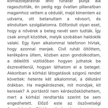
kórházbejáratnál lévő ruhatár pultja alá
ragasztották, én pedig egy óvatlan pillanatban
magamhoz vettem a cédulát, majd kimentem az
udvarra, ott betanultam a névsort, és
elindultam szolgálatomra. Előfordult olyan eset,
hogy a nővérek a beteg nevét sem tudták. Így
csak annyit közöltek, melyik szobában haldoklik
valaki. Egy ilyen alkalommal telefonon hívtak,
hogy azonnal menjek. Civil ruhát öltöttem,
kerékpárra ültem, közben azon gondolkodtam,
a délelőtti vizitidőben hogyan juthatok be
észrevétlenül, hogyan láthatom el a beteget.
Akkoriban a kórházi látogatások szigorú rendet
követtek: hetente két alkalommal, a délutáni
órákban. Ha megkérdeznek, mit mondjak, kit
keresek? A portástól nem kérdezősködhettem,
mert a kórházi rendtartás szerint be sem
engedhetett. Előző este az ószövetségi