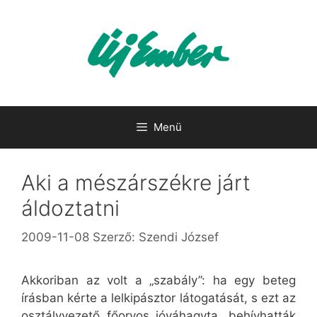
Kilépés
a
tartalomba
Menü
Aki a mészárszékre járt
áldoztatni
2009-11-08
Szerző:
Szendi József
Akkoriban az volt a „szabály”: ha egy beteg
írásban kérte a lelkipásztor látogatását, s ezt az
osztályvezető főorvos jóváhagyta, behívhatták