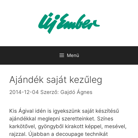
Kilépés
a
tartalomba
Menü
Ajándék saját kezűleg
2014-12-04
Szerző:
Gajdó Ágnes
Kis Ágival idén is igyekszünk saját készítésű
ajándékkal meglepni szeretteinket. Színes
karkötővel, gyöngyből kirakott képpel, mesével,
rajzzal. Újabban a decoupage technikát