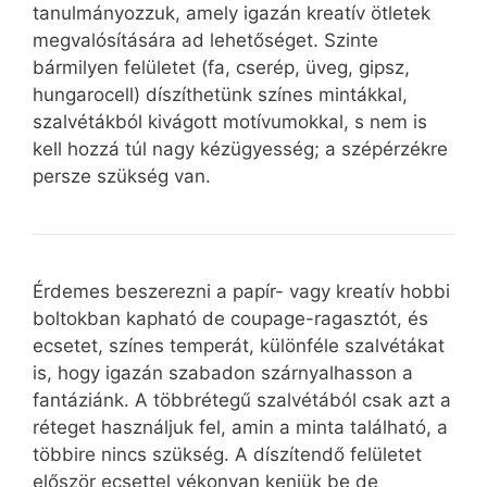
tanulmányozzuk, amely igazán kreatív ötletek
megvalósítására ad lehetőséget. Szinte
bármilyen felületet (fa, cserép, üveg, gipsz,
hungarocell) díszíthetünk színes mintákkal,
szalvétákból kivágott motívumokkal, s nem is
kell hozzá túl nagy kézügyesség; a szépérzékre
persze szükség van.
Érdemes beszerezni a papír- vagy kreatív hobbi
boltokban kapható de coupage-ragasztót, és
ecsetet, színes temperát, különféle szalvétákat
is, hogy igazán szabadon szárnyalhasson a
fantáziánk. A többrétegű szalvétából csak azt a
réteget használjuk fel, amin a minta található, a
többire nincs szükség. A díszítendő felületet
először ecsettel vékonyan kenjük be de