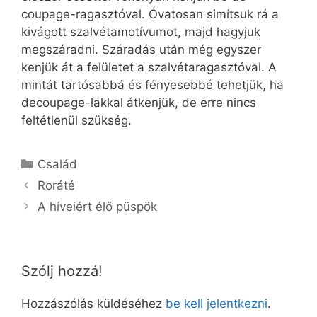
coupage-ragasztóval. Óvatosan simítsuk rá a
kivágott szalvétamotívumot, majd hagyjuk
megszáradni. Száradás után még egyszer
kenjük át a felületet a szalvétaragasztóval. A
mintát tartósabbá és fényesebbé tehetjük, ha
decoupage-lakkal átkenjük, de erre nincs
feltétlenül szükség.
Kategória
Család
Roráté
A híveiért élő püspök
Szólj hozzá!
Hozzászólás küldéséhez
be kell jelentkezni
.