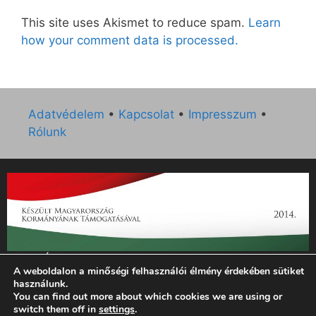
This site uses Akismet to reduce spam.
Learn
how your comment data is processed.
Adatvédelem
•
Kapcsolat
•
Impresszum
•
Rólunk
„Az Új Ember katolikus hetilap 2014. évi működésének
A weboldalon a minőségi felhasználói élmény érdekében sütiket
támogatását az EGYH-KCP-14-P-0121 sz. támogatási
használunk.
szerződés keretében 3 000 000 Ft összegben támogatta az
You can find out more about which cookies we are using or
Emberi Erőforrások Minisztériuma.”
switch them off in
settings
.