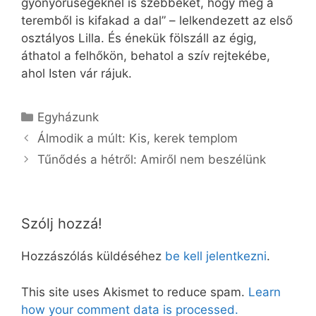
gyönyörűségeknél is szebbeket, hogy még a
teremből is kifakad a dal” – lelkendezett az első
osztályos Lilla. És énekük fölszáll az égig,
áthatol a felhőkön, behatol a szív rejtekébe,
ahol Isten vár rájuk.
Kategória
Egyházunk
Álmodik a múlt: Kis, kerek templom
Tűnődés a hétről: Amiről nem beszélünk
Szólj hozzá!
Hozzászólás küldéséhez
be kell jelentkezni
.
This site uses Akismet to reduce spam.
Learn
how your comment data is processed.