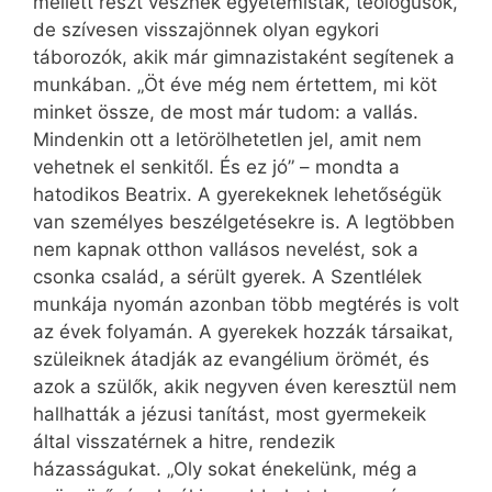
mellett részt vesznek egyetemisták, teológusok,
de szívesen visszajönnek olyan egykori
táborozók, akik már gimnazistaként segítenek a
munkában. „Öt éve még nem értettem, mi köt
minket össze, de most már tudom: a vallás.
Mindenkin ott a letörölhetetlen jel, amit nem
vehetnek el senkitől. És ez jó” – mondta a
hatodikos Beatrix. A gyerekeknek lehetőségük
van személyes beszélgetésekre is. A legtöbben
nem kapnak otthon vallásos nevelést, sok a
csonka család, a sérült gyerek. A Szentlélek
munkája nyomán azonban több megtérés is volt
az évek folyamán. A gyerekek hozzák társaikat,
szüleiknek átadják az evangélium örömét, és
azok a szülők, akik negyven éven keresztül nem
hallhatták a jézusi tanítást, most gyermekeik
által visszatérnek a hitre, rendezik
házasságukat. „Oly sokat énekelünk, még a