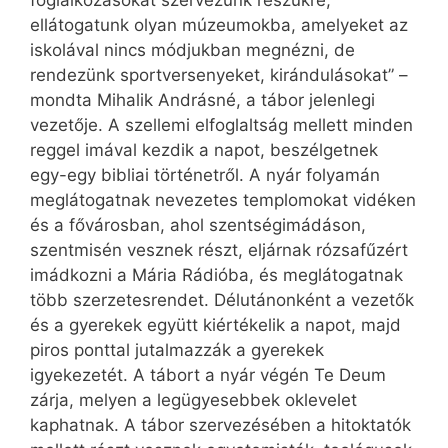
foglalkozásokat szervezünk részükre,
ellátogatunk olyan múzeumokba, amelyeket az
iskolával nincs módjukban megnézni, de
rendezünk sportversenyeket, kirándulásokat” –
mondta Mihalik Andrásné, a tábor jelenlegi
vezetője. A szellemi elfoglaltság mellett minden
reggel imával kezdik a napot, beszélgetnek
egy-egy bibliai történetről. A nyár folyamán
meglátogatnak nevezetes templomokat vidéken
és a fővárosban, ahol szentségimádáson,
szentmisén vesznek részt, eljárnak rózsafűzért
imádkozni a Mária Rádióba, és meglátogatnak
több szerzetesrendet. Délutánonként a vezetők
és a gyerekek együtt kiértékelik a napot, majd
piros ponttal jutalmazzák a gyerekek
igyekezetét. A tábort a nyár végén Te Deum
zárja, melyen a legügyesebbek oklevelet
kaphatnak. A tábor szervezésében a hitoktatók