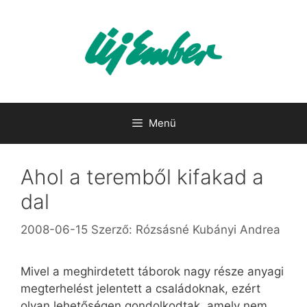
Kilépés
a
tartalomba
Menü
Ahol a teremből kifakad a
dal
2008-06-15
Szerző:
Rózsásné Kubányi Andrea
Mivel a meghirdetett táborok nagy része anyagi
megterhelést jelentett a családoknak, ezért
olyan lehetőségen gondolkodtak, amely nem