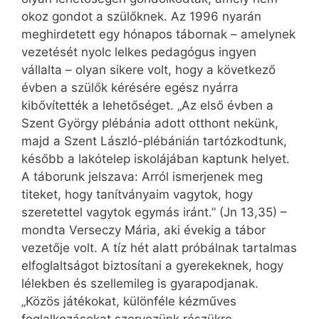
okoz gondot a szülőknek. Az 1996 nyarán
meghirdetett egy hónapos tábornak – amelynek
vezetését nyolc lelkes pedagógus ingyen
vállalta – olyan sikere volt, hogy a következő
évben a szülők kérésére egész nyárra
kibővítették a lehetőséget. „Az első évben a
Szent György plébánia adott otthont nekünk,
majd a Szent László-plébánián tartózkodtunk,
később a lakótelep iskolájában kaptunk helyet.
A táborunk jelszava: Arról ismerjenek meg
titeket, hogy tanítványaim vagytok, hogy
szeretettel vagytok egymás iránt.” (Jn 13,35) –
mondta Verseczy Mária, aki évekig a tábor
vezetője volt. A tíz hét alatt próbálnak tartalmas
elfoglaltságot biztosítani a gyerekeknek, hogy
lélekben és szellemileg is gyarapodjanak.
„Közös játékokat, különféle kézműves