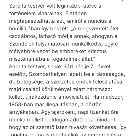
Sarolta testvér volt leginkább kitéve a
történelem viharainak. Életében
megtapasztalhatta azt, amiről a nuncius a
homíliájában így beszélt: „A megszentelt élet
csodálatos, látható módja annak, ahogyan a
Szentlélek folyamatosan munkálkodva egyre
mélyebbre vezet be embereket Krisztus
misztériumába a fogadalmak által.”
Sarolta testvér, sokak Sári nénije 71 évvel
ezelőtt, Szombathelyen lépett be a társaságba,
de betegsége, a szerzetesrendek feloszlatása,
majd családi körülményei miatt háromszor
kellett újrakezdenie a noviciátust. Harmadszor,
1953-ban már illegalitásban, a börtön
árnyékában. Ágyrajáróként, napi tizenkét óra
munka mellett boldogan adott oda mindent,
hogy az őt szerető Isten hívását követhesse. Így
fogalmaz: „ma is megtalálják az emberek és a