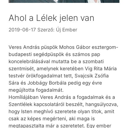
Ahol a Lélek jelen van
2019-06-17
Szerző:
Új Ember
Veres András püspök Mohos Gábor esztergom-
budapesti segédpüspök és számos pap
koncelebrálásával mutatta be a szombati
szentmisét, amelynek keretében Vig Rita Mária
testvér örökfogadalmat tett, Svajcsik Zsófia
Sára és Jobbágy Borbála pedig egy évre
megújította fogadalmát.
Homíliájában Veres András a fogadalmak és a
Szentlélek kapcsolatáról beszélt, hangsúlyozva,
hogy Isten meghívó szeretete olyan titok, amit
csak az képes megérteni, aki maga is
megtapasztalta már a szeretetet. Egy ember