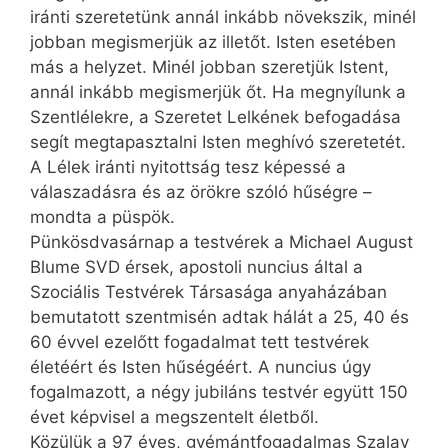
iránti szeretetünk annál inkább növekszik, minél
jobban megismerjük az illetőt. Isten esetében
más a helyzet. Minél jobban szeretjük Istent,
annál inkább megismerjük őt. Ha megnyílunk a
Szentlélekre, a Szeretet Lelkének befogadása
segít megtapasztalni Isten meghívó szeretetét.
A Lélek iránti nyitottság tesz képessé a
válaszadásra és az örökre szóló hűségre –
mondta a püspök.
Pünkösdvasárnap a testvérek a Michael August
Blume SVD érsek, apostoli nuncius által a
Szociális Testvérek Társasága anyaházában
bemutatott szentmisén adtak hálát a 25, 40 és
60 évvel ezelőtt fogadalmat tett testvérek
életéért és Isten hűségéért. A nuncius úgy
fogalmazott, a négy jubiláns testvér együtt 150
évet képvisel a megszentelt életből.
Közülük a 97 éves, gyémántfogadalmas Szalay