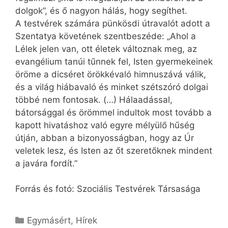
dolgok”, és ő nagyon hálás, hogy segíthet.
A testvérek számára pünkösdi útravalót adott a
Szentatya követének szentbeszéde: „Ahol a
Lélek jelen van, ott életek változnak meg, az
evangélium tanúi tűnnek fel, Isten gyermekeinek
öröme a dicséret örökkévaló himnuszává válik,
és a világ hiábavaló és minket szétszóró dolgai
többé nem fontosak. (…) Hálaadással,
bátorsággal és örömmel indultok most tovább a
kapott hivatáshoz való egyre mélyülő hűség
útján, abban a bizonyosságban, hogy az Úr
veletek lesz, és Isten az őt szeretőknek mindent
a javára fordít.”
Forrás és fotó: Szociális Testvérek Társasága
Kategória
Egymásért
,
Hírek