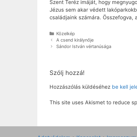
Szent Teréz imáját, hogy megnyugod
Jézus sem akar védett lakóparkokb
családjaink számára. Összefogva, 
Kategória
Közelkép
A csend királynője
Sándor István vértanúsága
Szólj hozzá!
Hozzászólás küldéséhez
be kell je
This site uses Akismet to reduce 