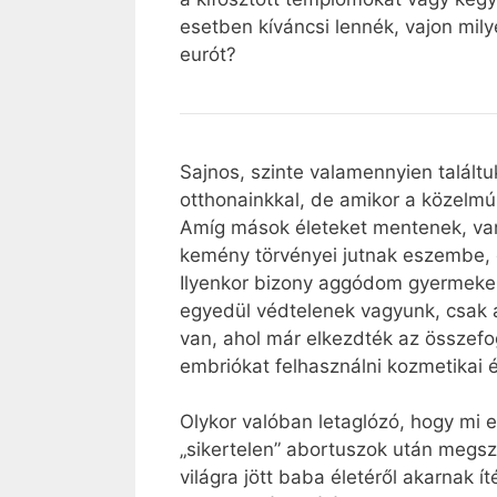
esetben kíváncsi lennék, vajon milye
eurót?
Sajnos, szinte valamennyien találtuk
otthonainkkal, de amikor a közelm
Amíg mások életeket mentenek, vann
kemény törvényei jutnak eszembe, d
Ilyenkor bizony aggódom gyermekeim
egyedül védtelenek vagyunk, csak a
van, ahol már elkezdték az összef
embriókat felhasználni kozmetikai és
Olykor valóban letaglózó, hogy mi 
„sikertelen” abortuszok után megsz
világra jött baba életéről akarnak 