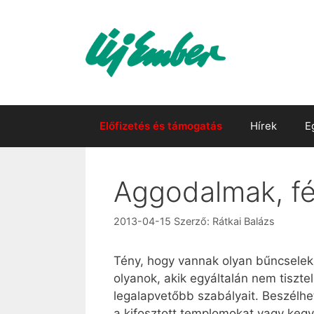
Kilépés
a
tartalomba
Előfizetés és támogatás
Hírek
E
Aggodalmak, fé
2013-04-15
Szerző:
Rátkai Balázs
Tény, hogy vannak olyan bűncsele
olyanok, akik egyáltalán nem tiszte
legalapvetőbb szabályait. Beszélhet
a kifosztott templomokat vagy kegy