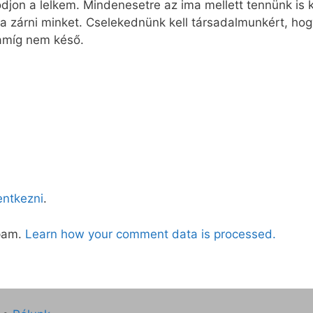
jon a lelkem. Mindenesetre az ima mellett tennünk is ke
a zárni minket. Cselekednünk kell társadalmunkért, ho
amíg nem késő.
lentkezni
.
spam.
Learn how your comment data is processed.