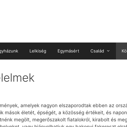
gyházunk
Lelkiség
Egymásért
Család
Kö
lelmek
kmények, amelyek nagyon elszaporodtak ebben az orszá
lik mások életét, épségét, a közösség értékeit, és napon
nénk megölt, megerőszakolt fiatalokról, kirabolt és meg
helyeket, vagy hiányolhatjuk egy bakonyi fakereszt elra