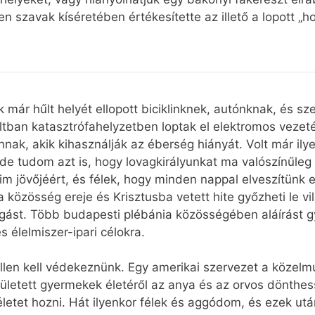
n szavak kíséretében értékesítette az illető a lopott „h
 már hűlt helyét ellopott biciklinknek, autónknak, és sz
últban katasztrófahelyzetben loptak el elektromos vez
ak, akik kihasználják az éberség hiányát. Volt már il
e tudom azt is, hogy lovagkirályunkat ma valószínűleg 
 jövőjéért, és félek, hogy minden nappal elveszítünk e
 közösség ereje és Krisztusba vetett hite győzheti le v
ogást. Több budapesti plébánia közösségében aláírást g
 élelmiszer-ipari célokra.
ellen kell védekeznünk. Egy amerikai szervezet a közelm
ületett gyermekek életéről az anya és az orvos dönthes
ítéletet hozni. Hát ilyenkor félek és aggódom, és ezek 