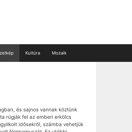
zelkép
Kultúra
Mozaik
gban, és sajnos vannak köztünk
ta rúgják fel az emberi erkölcs
gyilkolt idősekről, számba vehetjük
bolt fémkorpuszát. Ez utóbbi