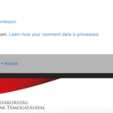
lentkezni
.
spam.
Learn how your comment data is processed.
•
Rólunk