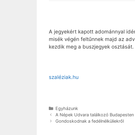
A jegyekért kapott adománnyal idé
misék végén feltűnnek majd az adv
kezdik meg a buszjegyek osztását.
szaléziak.hu
Kategória
Egyházunk
A Népek Udvara találkozó Budapesten
Gondoskodnak a fedélnélküliekről