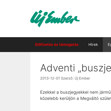
Kilépés
a
tartalomba
Előfizetés és támogatás
Hírek
E
Adventi „buszje
2013-12-01
Szerző:
Új Ember
Ezekkel a buszjegyekkel nem járműr
közelebb kerüljön a Megváltó szüle