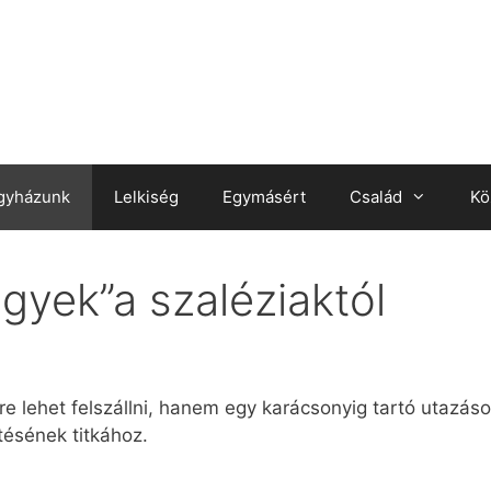
gyházunk
Lelkiség
Egymásért
Család
Kö
gyek”a szaléziaktól
e lehet felszállni, hanem egy karácsonyig tartó utazás
tésének titkához.