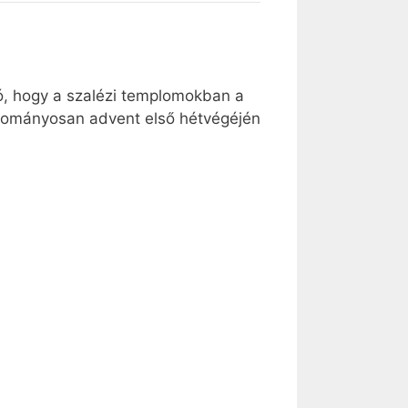
ó, hogy a szalézi templomokban a
gyományosan advent első hétvégéjén