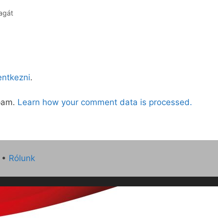
agát
lentkezni
.
spam.
Learn how your comment data is processed.
•
Rólunk