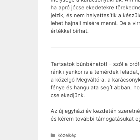
ha apró jócselekedetekre törekedne
jelzik, és nem helyettesítik a kész
lehet hajnali misére menni. De a vi
értékkel bírhat.
Tartsatok bűnbánatot! – szól a pró
ránk ilyenkor is a temérdek felada
a közelgő Megváltóra, a karácsonyko
fénye és hangulata segít abban, hogy
cselekedjünk.
Az új egyházi év kezdetén szeretn
és kérem további támogatásukat egy
Kategória
Közelkép