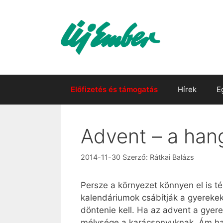
Kilépés
a
tartalomba
Előfizetés és támogatás
Hírek
E
Advent – a hang
2014-11-30
Szerző:
Rátkai Balázs
Persze a környezet könnyen el is té
kalendáriumok csábítják a gyerekeke
döntenie kell. Ha az advent a gyere
mélysége a karácsonyuknak. Ám ha 