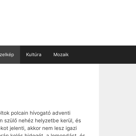
zelkép
Kultúra
Mozaik
ltok polcain hívogató adventi
en szülő nehéz helyzetbe kerül, és
ot jelenti, akkor nem lesz igazi
rán kelés hidegét, a lemondást, és