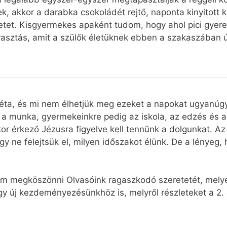
k, akkor a darabka csokoládét rejtő, naponta kinyitott
ületet. Kisgyermekes apaként tudom, hogy ahol pici gyer
rrasztás, amit a szülők életüknek ebben a szakaszában ú
féta, és mi nem élhetjük meg ezeket a napokat ugyanúgy,
t, a munka, gyermekeinkre pedig az iskola, az edzés és
r érkező Jézusra figyelve kell tennünk a dolgunkat. Az 
 ne felejtsük el, milyen időszakot élünk. De a lényeg, h
ém megköszönni Olvasóink ragaszkodó szeretetét, melye
 új kezdeményezésünkhöz is, melyről részleteket a 2. 