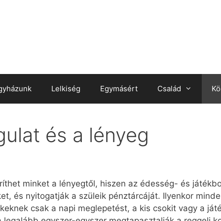
gyházunk
Lelkiség
Egymásért
Család
Kö
ulat és a lényeg
ríthet minket a lényegtől, hiszen az édesség- és játékbo
t, és nyitogatják a szüleik pénztárcáját. Ilyenkor mind
keknek csak a napi meglepetést, a kis csokit vagy a játék
legalább egyszer-egyszer megtapasztalják a reggeli ko