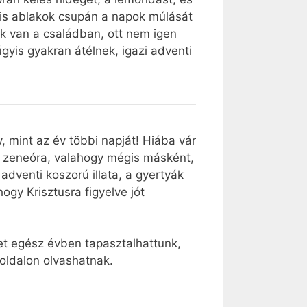
 kis ablakok csupán a napok múlását
ek van a családban, ott nem igen
gyis gyakran átélnek, igazi adventi
 mint az év többi napját! Hiába vár
 a zeneóra, valahogy mégis másként,
adventi koszorú illata, a gyertyák
ogy Krisztusra figyelve jót
t egész évben tapasztalhattunk,
oldalon olvashatnak.