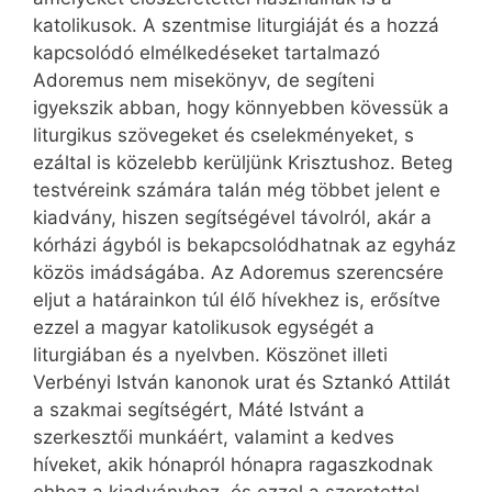
katolikusok. A szentmise liturgiáját és a hozzá
kapcsolódó elmélkedéseket tartalmazó
Adoremus nem misekönyv, de segíteni
igyekszik abban, hogy könnyebben kövessük a
liturgikus szövegeket és cselekményeket, s
ezáltal is közelebb kerüljünk Krisztushoz. Beteg
testvéreink számára talán még többet jelent e
kiadvány, hiszen segítségével távolról, akár a
kórházi ágyból is bekapcsolódhatnak az egyház
közös imádságába. Az Adoremus szerencsére
eljut a határainkon túl élő hívekhez is, erősítve
ezzel a magyar katolikusok egységét a
liturgiában és a nyelvben. Köszönet illeti
Verbényi István kanonok urat és Sztankó Attilát
a szakmai segítségért, Máté Istvánt a
szerkesztői munkáért, valamint a kedves
híveket, akik hónapról hónapra ragaszkodnak