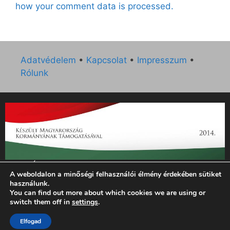
how your comment data is processed.
Adatvédelem
•
Kapcsolat
•
Impresszum
•
Rólunk
„Az Új Ember katolikus hetilap 2014. évi működésének
A weboldalon a minőségi felhasználói élmény érdekében sütiket
támogatását az EGYH-KCP-14-P-0121 sz. támogatási
használunk.
szerződés keretében 3 000 000 Ft összegben támogatta az
You can find out more about which cookies we are using or
Emberi Erőforrások Minisztériuma.”
switch them off in
settings
.
© 2026 Magyar Kurír - Új Ember
• Készült
GeneratePress
Elfogad