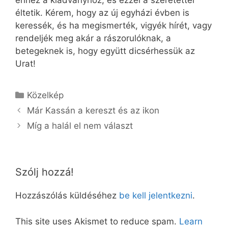
ehhez a kiadványhoz, és ezzel a szeretettel
éltetik. Kérem, hogy az új egyházi évben is
keressék, és ha megismerték, vigyék hírét, vagy
rendeljék meg akár a rászorulóknak, a
betegeknek is, hogy együtt dicsérhessük az
Urat!
Kategória
Közelkép
Már Kassán a kereszt és az ikon
Míg a halál el nem választ
Szólj hozzá!
Hozzászólás küldéséhez
be kell jelentkezni
.
This site uses Akismet to reduce spam.
Learn