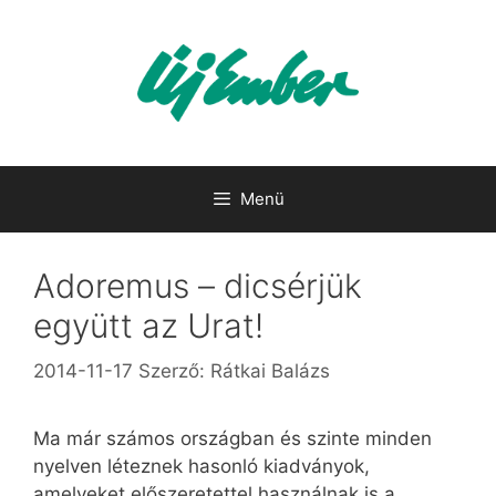
Kilépés
a
tartalomba
Menü
Adoremus – dicsérjük
együtt az Urat!
2014-11-17
Szerző:
Rátkai Balázs
Ma már számos országban és szinte minden
nyelven léteznek hasonló kiadványok,
amelyeket előszeretettel használnak is a