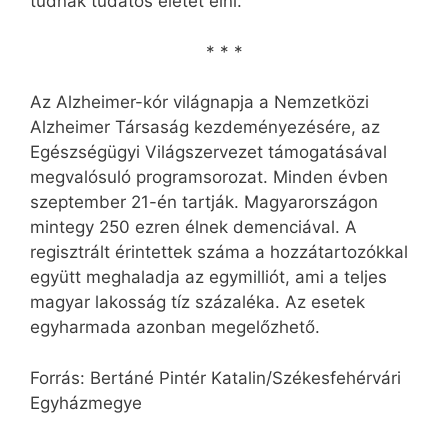
tudnak tudatos életet élni.
* * *
Az Alzheimer-kór világnapja a Nemzetközi
Alzheimer Társaság kezdeményezésére, az
Egészségügyi Világszervezet támogatásával
megvalósuló programsorozat. Minden évben
szeptember 21-én tartják. Magyarországon
mintegy 250 ezren élnek de­menciával. A
regisztrált érintettek száma a hozzátartozókkal
együtt meghaladja az egymilliót, ami a teljes
magyar lakosság tíz százaléka. Az esetek
egyharmada azonban meg­előzhető.
Forrás: Bertáné Pintér Katalin/Székesfehérvári
Egyházmegye