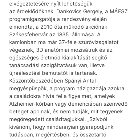
elvégeztetésére nyílt lehetőségük
az érdeklődőknek. Dankovics Ger­gely, a MÁESZ
programigazgatója a rendezvény elején
elmondta, a 2010 óta működő akciónak
Székesfehérvár az 1835. állomása. A
kamionban ma már 37-féle szűrővizsgálatot
végeznek, 3D anatómiai mozisátruk és az
egészséges életmód kialakítását segítő
tanácsadási szolgáltatásuk van, illetve
újraélesztési bemutatót is tartanak.
Köszöntőbeszédében Spá­nyi Antal
megyéspüspök, a program házigazdája azokra
a családokra hívta fel a figyelmet, amelyek
Alzheimer-kórban vagy demenciában szenvedő
beteget ápolnak, és nem tudják, mit tegyenek
megöregedett családtagjukkal. „Szívből
kívánom, hogy mindannyian gyarapodjunk
tudásban, megértésben; és összetartó