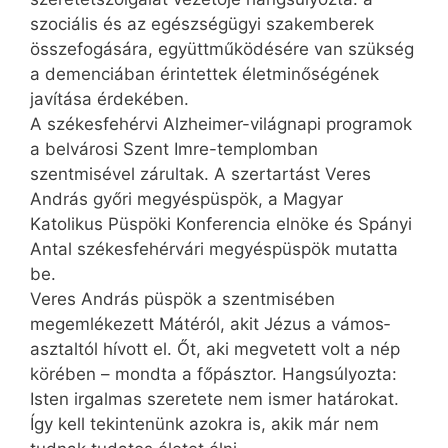
szociális és az egész­ségügyi szakemberek
összefogására, együttműködésére van szükség
a demenciában érintettek életminőségének
javítása érdekében.
A székesfehérvi Alzheimer-világnapi programok
a belvárosi Szent Imre-templomban
szentmisével zárultak. A szertartást Veres
András győri megyéspüspök, a Magyar
Katolikus Püspöki Konferencia elnöke és Spányi
Antal székesfehérvári megyéspüspök mutatta
be.
Veres András püspök a szentmisében
megemlékezett Mátéról, akit Jézus a vámos­
asztaltól hívott el. Őt, aki megvetett volt a nép
körében – mondta a főpásztor. Hangsúlyozta:
Isten irgalmas szeretete nem ismer határokat.
Így kell tekintenünk azokra is, akik már nem