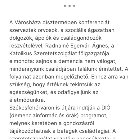
* * *
A Városháza dísztermében konferenciát
szerveztek orvosok, a szociális ágazatban
dolgozók, ápolók és családgondozók
részvételével. Radnainé Egervári Ágnes, a
Katolikus Szeretetszolgálat főigazgatója
elmondta: sajnos a demencia nem válogat,
mindannyiunk családjában találunk érintettet. A
folyamat azonban megelőzhető. Ehhez arra van
szükség, hogy értéknek tekintsük az
egészségünket, és odafigyeljünk az
életmódunkra.
Székesfehérváron is útjára indítják a DIÓ
(demen­cia­in­formációs órák) programot,
melynek keretében a gondozásról
tájékozódhatnak a betegek családtagjai. A
szeretetszolgálat vezetője hangsúlyozta: a