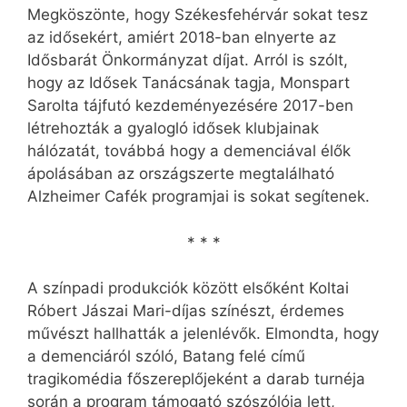
Megköszönte, hogy Székesfehérvár sokat tesz
az idősekért, amiért 2018-ban elnyerte az
Idősbarát Önkormányzat díjat. Arról is szólt,
hogy az Idősek Tanácsának tagja, Monspart
Sarolta tájfutó kezdeményezésére 2017-ben
létrehozták a gyalogló idősek klubjainak
hálózatát, továbbá hogy a demenciával élők
ápolásában az országszerte megtalálható
Alzheimer Cafék programjai is sokat segítenek.
* * *
A színpadi produkciók között elsőként Koltai
Róbert Jászai Mari-díjas színészt, érdemes
művészt hallhatták a jelenlévők. Elmondta, hogy
a demenciáról szóló, Batang felé című
tragikomédia főszereplőjeként a darab turnéja
során a program támogató szószólója lett,