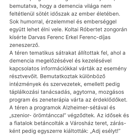
bemutatva, hogy a de­mencia világa nem
feltétlenül sötét időszak az ember életében.
Sok humorral, érzelemmel és emberséggel
együtt lehet élni vele. Koltai Róbertet zongorán
kísérte Darvas Ferenc Erkel Ferenc-díjas
zeneszerző.
A téren tematikus sátrakat állítottak fel, ahol a
demencia megelőzésével és kezelésével
kapcsolatos információkkal várták az esemény
résztvevőit. Bemutatkoztak különböző
intézmények és szervezetek, emellett pedig
táplálkozási tanácsadás, agytorna, mozgásos
program és zeneterápia várta az érdeklődőket.
A téren a programok Alzheimer-sétával és
„szenior- örömtánccal” végződtek. Az idősek és
a fiatalok betáncolták a Városház teret, zárás-
ként pedig egyszerre kiáltották: „Adj esélyt!”