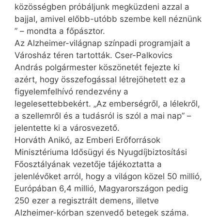
közösségben próbáljunk megküzdeni azzal a
bajjal, amivel előbb-utóbb szembe kell néznünk
” – mondta a főpásztor.
Az Alzheimer-világnap szín­padi programjait a
Városház téren tartották. Cser-Palkovics
András polgármester köszönetét fejezte ki
azért, hogy összefogással létrejöhetett ez a
figyelemfelhívó rendezvény a
legelesettebbekért. „Az emberségről, a lélekről,
a szellemről és a tudásról is szól a mai nap” –
jelentette ki a városvezető.
Horváth Anikó, az Emberi Erőforrások
Minisztériuma Idősügyi és Nyugdíjbiztosítási
Főosztályának vezetője tájékoztatta a
jelenlévőket arról, hogy a világon közel 50 millió,
Európában 6,4 millió, Magyarországon pedig
250 ezer a regisztrált demens, illetve
Alzheimer-kórban szenvedő betegek száma.