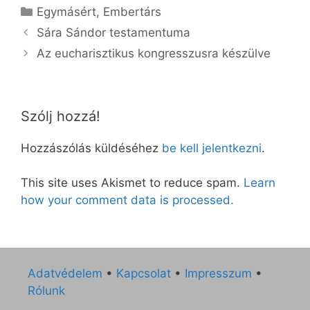
Kategória
Egymásért
,
Embertárs
Sára Sándor testamentuma
Az eucharisztikus kongresszusra készülve
Szólj hozzá!
Hozzászólás küldéséhez
be kell jelentkezni
.
This site uses Akismet to reduce spam.
Learn
how your comment data is processed.
Adatvédelem
•
Kapcsolat
•
Impresszum
•
Rólunk