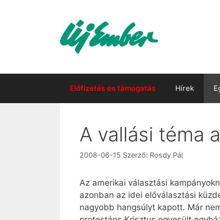
Kilépés
a
tartalomba
Előfizetés és támogatás
Hírek
E
A vallási téma
2008-06-15
Szerző:
Rosdy Pál
Az amerikai választási kampányoknak
azonban az idei előválasztási küzd
nagyobb hangsúlyt kapott. Már nem
protestáns Krisztus egyesült egyhá