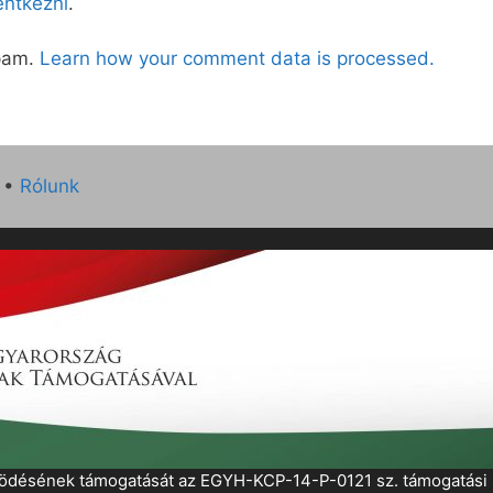
lentkezni
.
spam.
Learn how your comment data is processed.
•
Rólunk
működésének támogatását az EGYH-KCP-14-P-0121 sz. támogatás