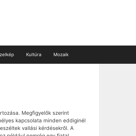
zelkép
Kultúra
Mozaik
artozása. Megfigyelők szerint
emélyes kapcsolata minden eddiginél
zéltek vallási kérdésekről. A
oz például nemrég egy fiatal