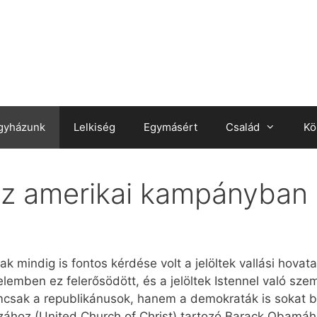
gyházunk
Lelkiség
Egymásért
Család
Kö
 az amerikai kampányban
 mindig is fontos kérdése volt a jelöltek vallási hovat
elemben ez felerősödött, és a jelöltek Istennel való sz
csak a republikánusok, hanem a demokraták is sokat bes
zához (United Church of Christ) tartozó Barack Obamáh