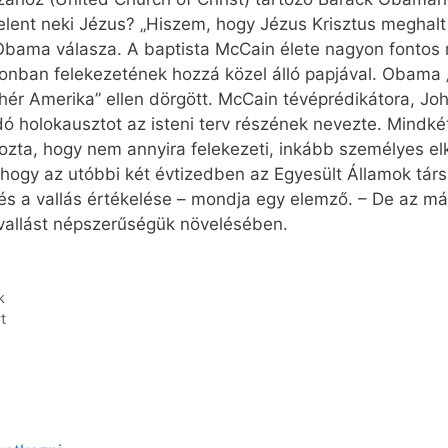
t jelent neki Jézus? „Hiszem, hogy Jézus Krisztus megha
 Obama válasza. A baptista McCain élete nagyon fontos
onban felekezetének hozzá közel álló papjával. Obama „
ehér Amerika” ellen dörgött. McCain tévéprédikátora, Jo
 holokausztot az isteni terv részének nevezte. Mindkét 
ozta, hogy nem annyira felekezeti, inkább személyes el
 hogy az utóbbi két évtizedben az Egyesült Államok tá
és a vallás értékelése – mondja egy elemző. – De az már
 vallást népszerűségük növelésében.
k
t