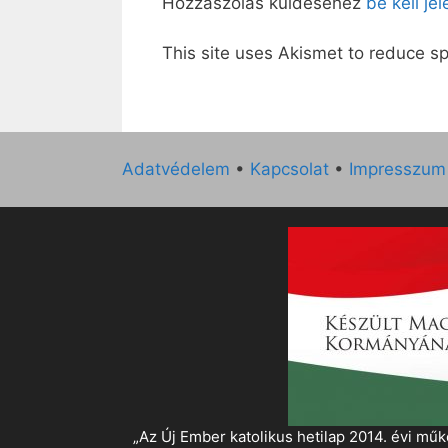
Hozzászólás küldéséhez
be kell je
This site uses Akismet to reduce 
Adatvédelem
•
Kapcsolat
•
Impresszum
„Az Új Ember katolikus hetilap 2014. évi 