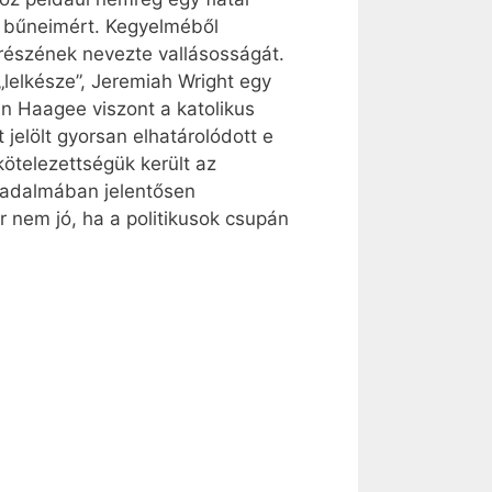
lt bűneimért. Kegyelméből
 részének nevezte vallásosságát.
lelkésze”, Jeremiah Wright egy
hn Haagee viszont a katolikus
jelölt gyorsan elhatárolódott e
kötelezettségük került az
rsadalmában jelentősen
 nem jó, ha a politikusok csupán