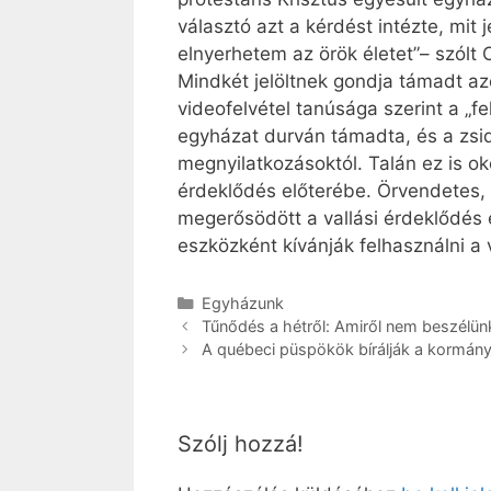
választó azt a kérdést intézte, mi
elnyerhetem az örök életet”– szólt
Mindkét jelöltnek gondja támadt az
videofelvétel tanúsága szerint a „f
egyházat durván támadta, és a zsidó
megnyilatkozásoktól. Talán ez is ok
érdeklődés előterébe. Örvendetes,
megerősödött a vallási érdeklődés 
eszközként kívánják felhasználni a
Kategória
Egyházunk
Tűnődés a hétről: Amiről nem beszélün
A québeci püspökök bírálják a kormány
Szólj hozzá!