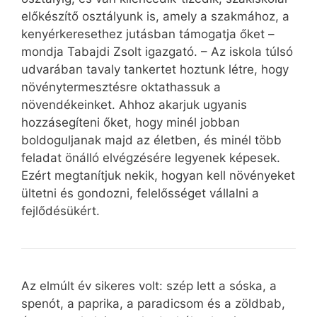
előkészítő osztályunk is, amely a szakmához, a
kenyérkeresethez jutásban támogatja őket –
mondja Tabajdi Zsolt igazgató. – Az iskola túlsó
udvarában tavaly tankertet hoztunk létre, hogy
növénytermesztésre oktathassuk a
növendékeinket. Ahhoz akarjuk ugyanis
hozzásegíteni őket, hogy minél jobban
boldoguljanak majd az életben, és minél több
feladat önálló elvégzésére legyenek képesek.
Ezért megtanítjuk nekik, hogyan kell növényeket
ültetni és gondozni, felelősséget vállalni a
fejlődésükért.
Az elmúlt év sikeres volt: szép lett a sóska, a
spenót, a paprika, a paradicsom és a zöldbab,