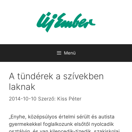
Kilépés
a
tartalomba
Menü
A tündérek a szívekben
laknak
2014-10-10
Szerző:
Kiss Péter
„Enyhe, középsúlyos értelmi sérült és autista
gyermekekkel foglalkozunk elsőtől nyolcadik
osztályig, és van kilencedik-tizedik, szakiskolai