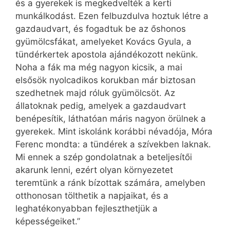
és a gyerekek is megkedvelték a kerti
munkálkodást. Ezen felbuzdulva hoztuk létre a
gazdaudvart, és fogadtuk be az őshonos
gyümölcsfákat, amelyeket Kovács Gyula, a
tündérkertek apostola ajándékozott nekünk.
Noha a fák ma még nagyon kicsik, a mai
elsősök nyolcadikos korukban már biztosan
szedhetnek majd róluk gyümölcsöt. Az
állatoknak pedig, amelyek a gazdaudvart
benépesítik, láthatóan máris nagyon örülnek a
gyerekek. Mint iskolánk korábbi névadója, Móra
Ferenc mondta: a tündérek a szívekben laknak.
Mi ennek a szép gondolatnak a beteljesítői
akarunk lenni, ezért olyan környezetet
teremtünk a ránk bízottak számára, amelyben
otthonosan tölthetik a napjaikat, és a
leghatékonyabban fejleszthetjük a
képességeiket.”