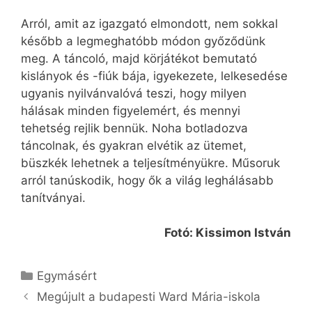
Arról, amit az igazgató elmondott, nem sokkal
később a legmeghatóbb módon győződünk
meg. A táncoló, majd körjátékot bemutató
kislányok és -fiúk bája, igyekezete, lelkesedése
ugyanis nyilvánvalóvá teszi, hogy milyen
hálásak minden figyelemért, és mennyi
tehetség rejlik bennük. Noha botladozva
táncolnak, és gyakran elvétik az ütemet,
büszkék lehetnek a teljesítményükre. Műsoruk
arról tanúskodik, hogy ők a világ leghálásabb
tanítványai.
Fotó: Kissimon István
Kategória
Egymásért
Megújult a budapesti Ward Mária-iskola