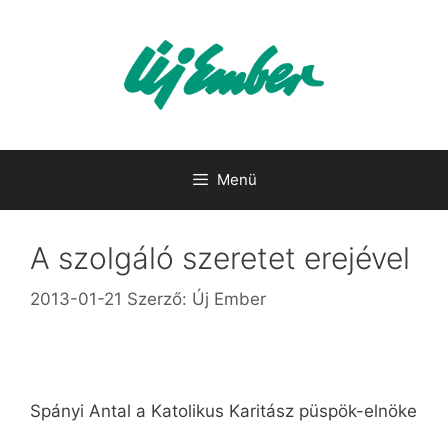
Kilépés
a
tartalomba
Menü
A szolgáló szeretet erejével
2013-01-21
Szerző:
Új Ember
Spányi Antal a Katolikus Karitász püspök-elnöke