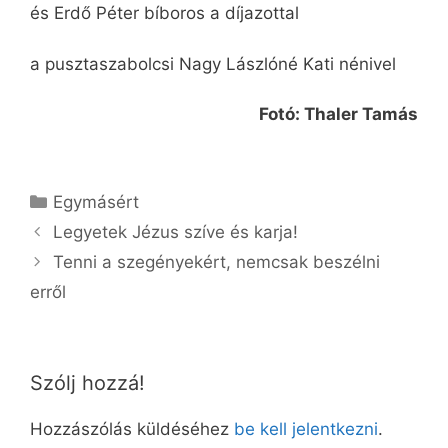
és Erdő Péter bíboros a díjazottal
a pusztaszabolcsi Nagy Lászlóné Kati nénivel
Fotó: Thaler Tamás
Kategória
Egymásért
Legyetek Jézus szíve és karja!
Tenni a szegényekért, nemcsak beszélni
erről
Szólj hozzá!
Hozzászólás küldéséhez
be kell jelentkezni
.