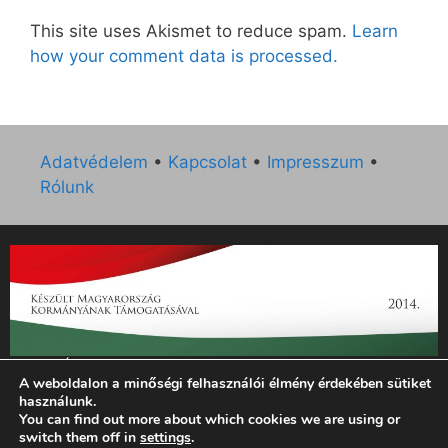
This site uses Akismet to reduce spam.
Learn
how your comment data is processed.
Adatvédelem
•
Kapcsolat
•
Impresszum
•
Rólunk
„Az Új Ember katolikus hetilap 2014. évi működésének
A weboldalon a minőségi felhasználói élmény érdekében sütiket
támogatását az EGYH-KCP-14-P-0121 sz. támogatási
használunk.
szerződés keretében 3 000 000 Ft összegben támogatta az
You can find out more about which cookies we are using or
Emberi Erőforrások Minisztériuma.”
switch them off in
settings
.