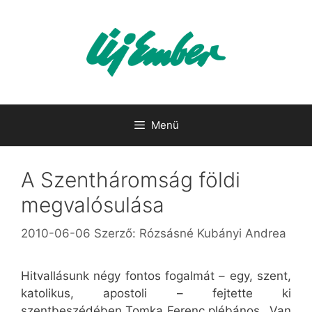
Kilépés
a
tartalomba
Menü
A Szentháromság földi
megvalósulása
2010-06-06
Szerző:
Rózsásné Kubányi Andrea
Hitvallásunk négy fontos fogalmát – egy, szent,
katolikus, apostoli – fejtette ki
szentbeszédében Tomka Ferenc plébános. „Van