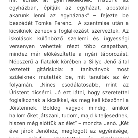
mit adnak át gyermekeiknek. Hiszünk az
egyházban, építjük az egyházat, apostolai
akarunk lenni az egyháznak” – fejezte be
beszédét Tomka Ferenc. A szentmise után a
kicsiknek zeneovis foglalkozást szerveztek. Az
iskolások különböző szellemi és ügyességi
versenyen vehettek részt több csapatban,
mindez már előkészítette a nyári táborozást.
Népszerű a fiatalok körében a Sillye Jenő által
vezetett gitáriskola: a tanítványok most
szüleiknek mutatták be, mit tanultak az év
folyamán. „Nincs csodálatosabb, mint az
Úristent dicsérni. Jó ezt látni, hogy szeretettel
foglalkoznak a kicsikkel, és meg kell köszönni a
Jóistennek. Boldog vagyok mindig, amikor
hallom őket játszani, tudom, majd kiteljesednek,
hiszen még előttük az élet” – mondta Jenő. „Két
éve járok Jenőhöz, megfogott az egyénisége,