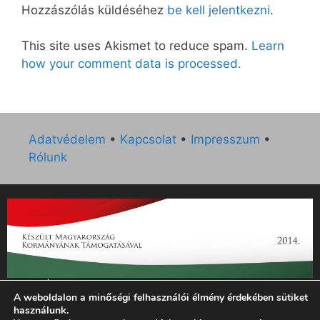
Hozzászólás küldéséhez
be kell jelentkezni
.
This site uses Akismet to reduce spam.
Learn
how your comment data is processed.
Adatvédelem
•
Kapcsolat
•
Impresszum
•
Rólunk
„Az Új Ember katolikus hetilap 2014. évi működésének
A weboldalon a minőségi felhasználói élmény érdekében sütiket
támogatását az EGYH-KCP-14-P-0121 sz. támogatási
használunk.
szerződés keretében 3 000 000 Ft összegben támogatta az