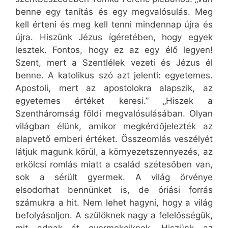
benne egy tanítás és egy megvalósulás. Meg
kell érteni és meg kell tenni mindennap újra és
újra. Hiszünk Jézus ígéretében, hogy egyek
lesztek. Fontos, hogy ez az egy élő legyen!
Szent, mert a Szentlélek vezeti és Jézus él
benne. A katolikus szó azt jelenti: egyetemes.
Apostoli, mert az apostolokra alapszik, az
egyetemes értéket keresi.” „Hiszek a
Szentháromság földi megvalósulásában. Olyan
világban élünk, amikor megkérdőjelezték az
alapvető emberi értéket. Összeomlás veszélyét
látjuk magunk körül, a környezetszennyezés, az
erkölcsi romlás miatt a család szétesőben van,
sok a sérült gyermek. A világ örvénye
elsodorhat bennünket is, de óriási forrás
számukra a hit. Nem lehet hagyni, hogy a világ
befolyásoljon. A szülőknek nagy a felelősségük,