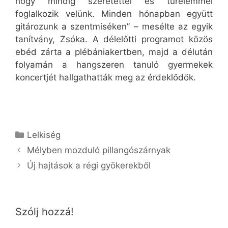
hogy mindig szeretettel és türelemmel
foglalkozik velünk. Minden hónapban együtt
gitározunk a szentmiséken” – mesélte az egyik
tanítvány, Zsóka. A délelőtti programot közös
ebéd zárta a plébániakertben, majd a délután
folyamán a hangszeren tanuló gyermekek
koncertjét hallgathatták meg az érdeklődők.
Kategória
Lelkiség
Mélyben mozduló pillangószárnyak
Új hajtások a régi gyökerekből
Szólj hozzá!