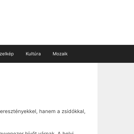
zelkép
Kultúra
Mozaik
eresztényekkel, hanem a zsidókkal,
yvenezer hívőt várnak. A helyi