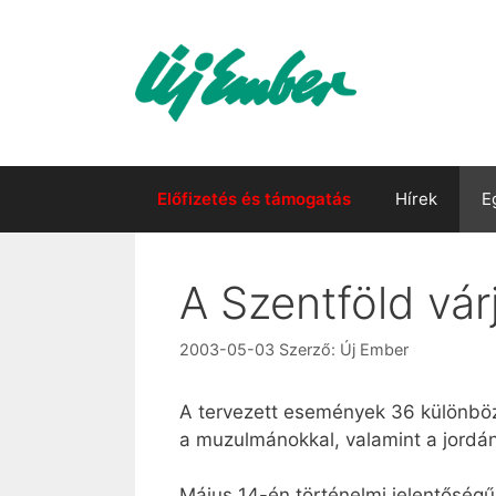
Kilépés
a
tartalomba
Előfizetés és támogatás
Hírek
E
A Szentföld vár
2003-05-03
Szerző:
Új Ember
A tervezett események 36 különböz
a muzulmánokkal, valamint a jordáni
Május 14-én történelmi jelentőségű