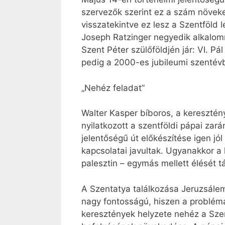
szervezők szerint ez a szám növeke
visszatekintve ez lesz a Szentföld
Joseph Ratzinger negyedik alkalomm
Szent Péter szülőföldjén jár: VI. Pá
pedig a 2000-es jubileumi szentév
„Nehéz feladat”
Walter Kasper bíboros, a keresztén
nyilatkozott a szentföldi pápai zarán
jelentőségű út előkészítése igen jól
kapcsolatai javultak. Ugyanakkor a 
palesztin – egymás mellett élését 
A Szentatya találkozása Jeruzsále
nagy fontosságú, hiszen a problémá
keresztények helyzete nehéz a Szen