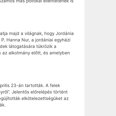
számos más politikai ellentétének is
atja majd a világnak, hogy Jordánia
 P. Hanna Nur, a jordániai egyházi
dek látogatására tükrözik a
k az alkotmány előtt, és amelyben
rilis 23-án tartották. A felek
ről”. Jelentős előrelépés történt
újították elkötelezettségüket az
ák.