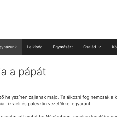
gyházunk
Lelkiség
Egymásért
Család
Kö
ja a pápát
ő helyszínen zajlanak majd. Találkozni fog nemcsak a k
ai, izraeli és palesztin vezetőkkel egyaránt.
 szentmisét mutat be Názáretben, amelyre legalább neg