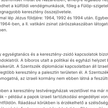
dhet a külföldi vendégmunkások, főleg a Fülöp-szigeteki
 legnagyobb keresztény összejövetele.
al lép Jézus földjére: 1964, 1992 és 1994 után. Egybe
l 1964-ben, a II. vatikáni zsinat zárószakaszában látogato
ben.
y egységtanács és a keresztény-zsidó kapcsolatok bizot
doklatról. A bíboros utalt a politikai és egyházi helyzet 
 sikerült. A Szentszék diplomáciai kapcsolatban áll Izrae
legtöbb keresztény a palesztin területen él. A Szentszé
támogatná, az izraeli kormány nem ebben látná a feszül
mben a keresztény testvéregyházak vezetőivel ma már n
k – például a papok izraeli tartózkodási engedélyei v
tföldön. Ráadásul körükben is érzékelhető a szélsőség