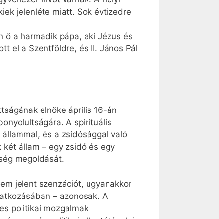
ek jelenléte miatt. Sok évtizedre
n ő a harmadik pápa, aki Jézus és
tt el a Szentföldre, és II. János Pál
tságának elnöke április 16-án
bonyolultságára. A spirituális
l állammal, és a zsidósággal való
k két állam – egy zsidó és egy
tség megoldását.
em jelent szenzációt, ugyanakkor
onatkozásában – azonosak. A
es politikai mozgalmak