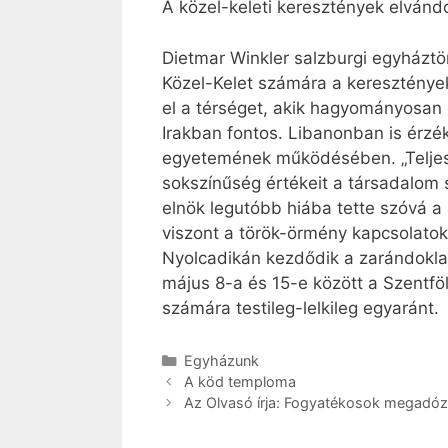
A közel-keleti keresztények elvánd
Dietmar Winkler salzburgi egyháztö
Közel-Kelet számára a keresztények
el a térséget, akik hagyományosan é
Irakban fontos. Libanonban is érzé
egyetemének működésében. „Teljese
sokszínűség értékeit a társadalom 
elnök legutóbb hiába tette szóvá 
viszont a török-örmény kapcsolatok
Nyolcadikán kezdődik a zarándoklat
május 8-a és 15-e között a Szentföl
számára testileg-lelkileg egyaránt.
Kategória
Egyházunk
A köd temploma
Az Olvasó írja: Fogyatékosok megadóz