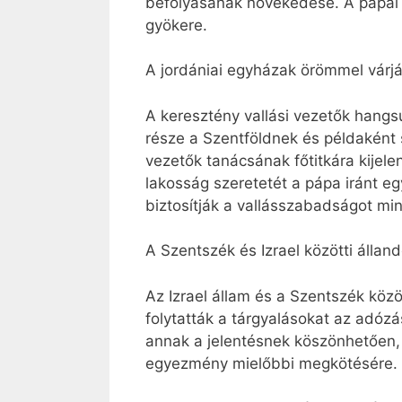
befolyásának növekedése. A pápai út
gyökere.
A jordániai egyházak örömmel várj
A keresztény vallási vezetők hangs
része a Szentföldnek és példaként 
vezetők tanácsának főtitkára kijele
lakosság szeretetét a pápa iránt e
biztosítják a vallásszabadságot mi
A Szentszék és Izrael közötti álla
Az Izrael állam és a Szentszék közöt
folytatták a tárgyalásokat az adózá
annak a jelentésnek köszönhetően, 
egyezmény mielőbbi megkötésére. A 