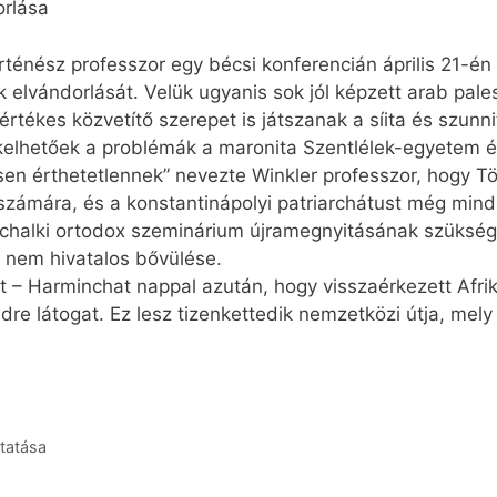
orlása
rténész professzor egy bécsi konferencián április 21-é
 elvándorlását. Velük ugyanis sok jól képzett arab pal
rtékes közvetítő szerepet is játszanak a síita és szunni
kelhetőek a problémák a maronita Szentlélek-egyetem é
n érthetetlennek” nevezte Winkler professzor, hogy Tör
számára, és a konstantinápolyi patriarchátust még mind
a chalki ortodox szeminárium újramegnyitásának szüksé
 nem hivatalos bővülése.
 – Harminchat nappal azután, hogy visszaérkezett Afrik
dre látogat. Ez lesz tizenkettedik nemzetközi útja, mely
tatása