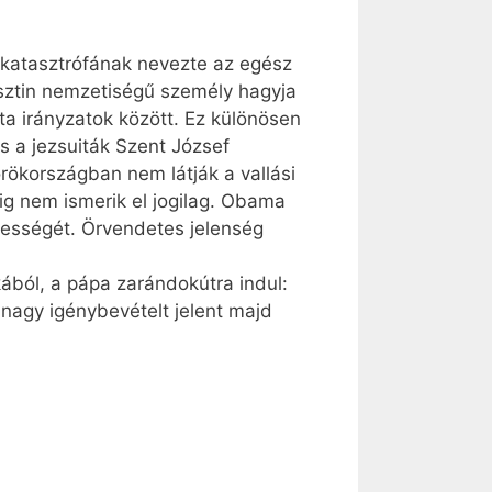
n katasztrófának nevezte az egész
esztin nemzetiségű személy hagyja
ta irányzatok között. Ez különösen
s a jezsuiták Szent József
ökországban nem látják a vallási
ig nem ismerik el jogilag. Obama
gességét. Örvendetes jelenség
ából, a pápa zarándokútra indul:
 nagy igénybevételt jelent majd