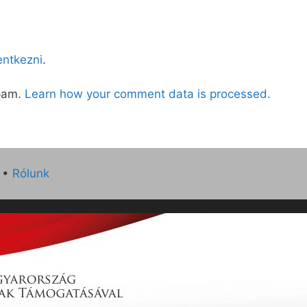
lentkezni
.
spam.
Learn how your comment data is processed.
•
Rólunk