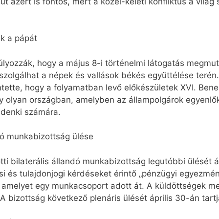
 azért is fontos, mert a közel-keleti konfliktus a világ 
ák a pápát
úlyozzák, hogy a május 8-i történelmi látogatás megmut
szolgálhat a népek és vallások békés együttélése terén.
ntette, hogy a folyamatban levő előkészületek XVI. Bene
gy olyan országban, amelyben az állampolgárok egyenlő
ndenki számára.
ndó munkabizottság ülése
ti bilaterális állandó munkabizottság legutóbbi ülését áp
si és tulajdonjogi kérdéseket érintő „pénzügyi egyezmény
amelyet egy munkacsoport adott át. A küldöttségek meg
bizottság következő plenáris ülését április 30-án tartj