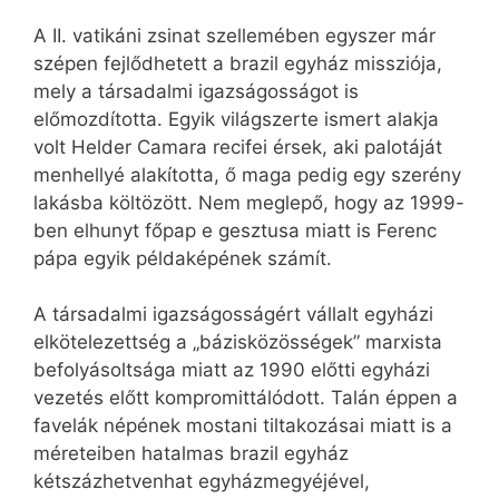
A II. vatikáni zsinat szellemében egyszer már
szépen fejlődhetett a brazil egyház missziója,
mely a társadalmi igazságosságot is
előmozdította. Egyik világszerte ismert alakja
volt Helder Camara recifei érsek, aki palotáját
menhellyé alakította, ő maga pedig egy szerény
lakásba költözött. Nem meglepő, hogy az 1999-
ben elhunyt főpap e gesztusa miatt is Ferenc
pápa egyik példaképének számít.
A társadalmi igazságosságért vállalt egyházi
elkötelezettség a „bázisközösségek” marxista
befolyásoltsága miatt az 1990 előtti egyházi
vezetés előtt kompromittálódott. Talán éppen a
favelák népének mostani tiltakozásai miatt is a
méreteiben hatalmas brazil egyház
kétszázhetvenhat egyházmegyéjével,