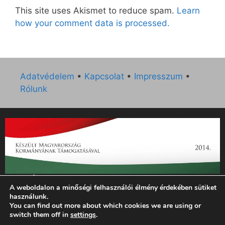
This site uses Akismet to reduce spam.
Learn
how your comment data is processed.
Adatvédelem
•
Kapcsolat
•
Impresszum
•
Rólunk
„Az Új Ember katolikus hetilap 2014. évi működésének
A weboldalon a minőségi felhasználói élmény érdekében sütiket
támogatását az EGYH-KCP-14-P-0121 sz. támogatási
használunk.
szerződés keretében 3 000 000 Ft összegben támogatta az
You can find out more about which cookies we are using or
Emberi Erőforrások Minisztériuma.”
switch them off in
settings
.