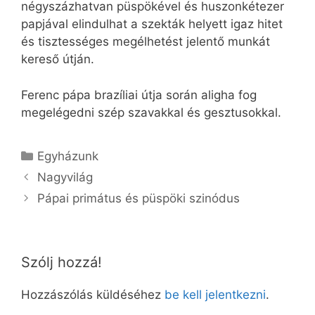
négyszázhatvan püspökével és huszonkétezer
papjával elindulhat a szekták helyett igaz hitet
és tisztességes megélhetést jelentő munkát
kereső útján.
Ferenc pápa brazíliai útja során aligha fog
megelégedni szép szavakkal és gesztusokkal.
Kategória
Egyházunk
Nagyvilág
Pápai primátus és püspöki szinódus
Szólj hozzá!
Hozzászólás küldéséhez
be kell jelentkezni
.