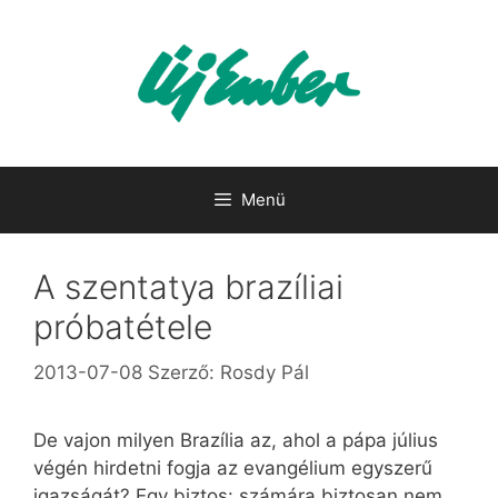
Kilépés
a
tartalomba
Menü
A szentatya brazíliai
próbatétele
2013-07-08
Szerző:
Rosdy Pál
De vajon milyen Brazília az, ahol a pápa július
végén hirdetni fogja az evangélium egyszerű
igazságát? Egy biztos: számára biztosan nem