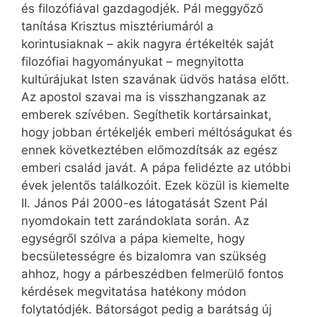
és filozófiával gazdagodjék. Pál meggyőző
tanítása Krisztus misztériumáról a
korintusiaknak – akik nagyra értékelték saját
filozófiai hagyományukat – megnyitotta
kultúrájukat Isten szavának üdvös hatása előtt.
Az apostol szavai ma is visszhangzanak az
emberek szívében. Segíthetik kortársainkat,
hogy jobban értékeljék emberi méltóságukat és
ennek következtében előmozdítsák az egész
emberi család javát. A pápa felidézte az utóbbi
évek jelentős találkozóit. Ezek közül is kiemelte
II. János Pál 2000-es látogatását Szent Pál
nyomdokain tett zarándoklata során. Az
egységről szólva a pápa kiemelte, hogy
becsületességre és bizalomra van szükség
ahhoz, hogy a párbeszédben felmerülő fontos
kérdések megvitatása hatékony módon
folytatódjék. Bátorságot pedig a barátság új