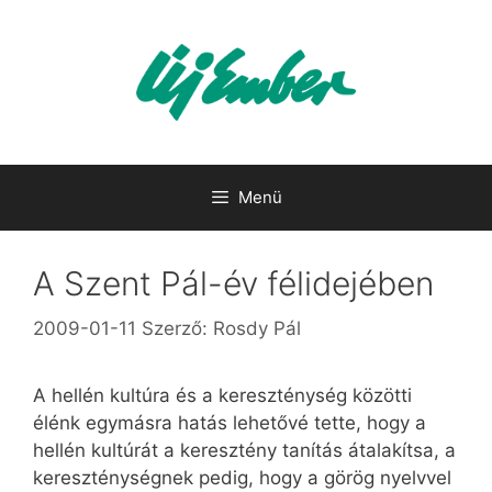
Kilépés
a
tartalomba
Menü
A Szent Pál-év félidejében
2009-01-11
Szerző:
Rosdy Pál
A hellén kultúra és a kereszténység közötti
élénk egymásra hatás lehetővé tette, hogy a
hellén kultúrát a keresztény tanítás átalakítsa, a
kereszténységnek pedig, hogy a görög nyelvvel