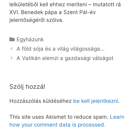
lelkületéből kell ehhez meríteni – mutatott rá
XVI. Benedek pápa a Szent Pál-év
jelentőségéről szólva.
Kategória
Egyházunk
A föld sója és a világ világossága…
A Vatikán elemzi a gazdasági válságot
Szólj hozzá!
Hozzászólás küldéséhez
be kell jelentkezni
.
This site uses Akismet to reduce spam.
Learn
how your comment data is processed.