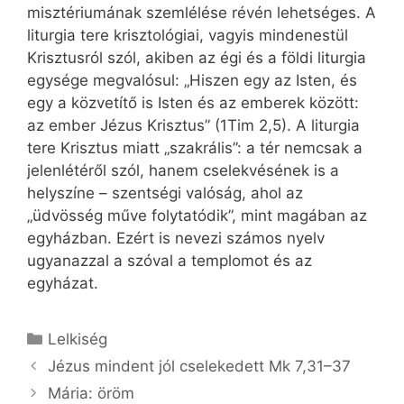
misztériumának szemlélése révén lehetséges. A
liturgia tere krisztológiai, vagyis mindenestül
Krisztusról szól, akiben az égi és a földi liturgia
egysége megvalósul: „Hiszen egy az Isten, és
egy a közvetítő is Isten és az emberek között:
az ember Jézus Krisztus” (1Tim 2,5). A liturgia
tere Krisztus miatt „szakrális”: a tér nemcsak a
jelenlétéről szól, hanem cselekvésének is a
helyszíne – szentségi valóság, ahol az
„üdvösség műve folytatódik”, mint magában az
egyházban. Ezért is nevezi számos nyelv
ugyanazzal a szóval a templomot és az
egyházat.
Kategória
Lelkiség
Jézus mindent jól cselekedett Mk 7,31–37
Mária: öröm