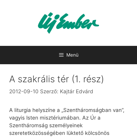
Kilépés
a
tartalomba
Menü
A szakrális tér (1. rész)
2012-09-10
Szerző:
Kajtár Edvárd
A liturgia helyszíne a „Szentháromságban van”,
vagyis Isten misztériumában. Az Úr a
Szentháromság személyeinek
szeretetközösségében lüktető kölcsönös