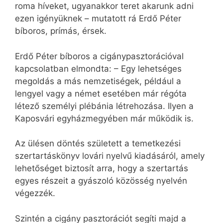
roma híveket, ugyanakkor teret akarunk adni
ezen igényüknek – mutatott rá Erdő Péter
bíboros, prímás, érsek.
Erdő Péter bíboros a cigánypasztorációval
kapcsolatban elmondta: – Egy lehetséges
megoldás a más nemzetiségek, például a
lengyel vagy a német esetében már régóta
létező személyi plébánia létrehozása. Ilyen a
Kaposvári egyházmegyében már működik is.
Az ülésen döntés született a temetkezési
szertartáskönyv lovári nyelvű kiadásáról, amely
lehetőséget biztosít arra, hogy a szertartás
egyes részeit a gyászoló közösség nyelvén
végezzék.
Szintén a cigány pasztorációt segíti majd a