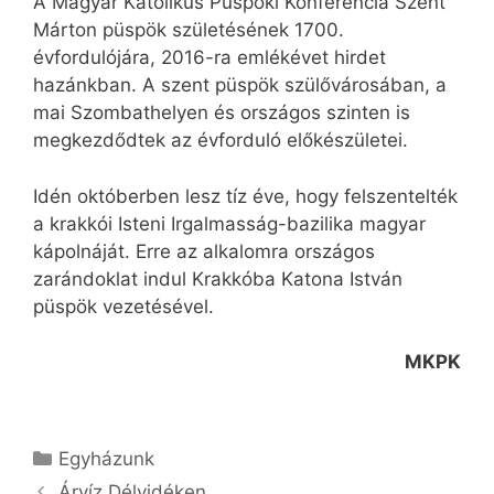
A Magyar Katolikus Püspöki Konferencia Szent
Márton püspök születésének 1700.
évfordulójára, 2016-ra emlékévet hirdet
hazánkban. A szent püspök szülővárosában, a
mai Szombathelyen és országos szinten is
megkezdődtek az évforduló előkészületei.
Idén októberben lesz tíz éve, hogy felszentelték
a krakkói Isteni Irgalmasság-bazilika magyar
kápolnáját. Erre az alkalomra országos
zarándoklat indul Krakkóba Katona István
püspök vezetésével.
MKPK
Kategória
Egyházunk
Árvíz Délvidéken