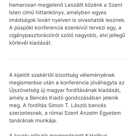
hamarosan megjelenő Leszállt közénk a Szent
Isten című hittankönyv, amelyben egyes
imádságok lovári nyelven is olvashatók lesznek.
A püspöki konferencia ezenkívül tervezi egy, a
cigánypasztorációról szóló nagyobb, elvi jellegű
körlevél kiadását.
A kijelölt szakértői bizottság véleményének
megismerése után a konferencia jóváhagyta az
Újszövetség új magyar fordításának kiadását,
amely a Bencés Kiadó gondozásában jelenik
meg. A fordítás Simon T. László bencés
szerzetesnek, a római Szent Anzelm Egyetem
tanárának munkája.
A tavaly először megrendezett Katolikus