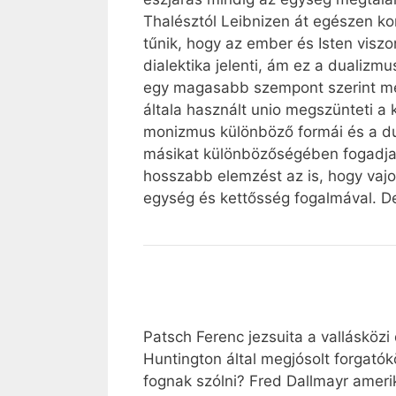
Thalésztól Leibnizen át egészen k
tűnik, hogy az ember és Isten viszo
dialektika jelenti, ám ez a dualizm
egy magasabb szempont szerint még
általa használt unio megszünteti a 
monizmus különböző formái és a dua
másikat különbözőségében fogadja 
hosszabb elemzést az is, hogy vajon
egység és kettősség fogalmával. De
Patsch Ferenc jezsuita a vallásközi
Huntington által megjósolt forgatók
fognak szólni? Fred Dallmayr amerik