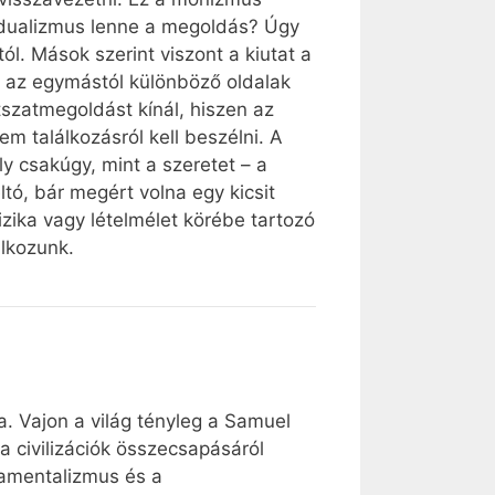
 dualizmus lenne a megoldás? Úgy
l. Mások szerint viszont a kiutat a
gy az egymástól különböző oldalak
szatmegoldást kínál, hiszen az
m találkozásról kell beszélni. A
y csakúgy, mint a szeretet – a
ó, bár megért volna egy kicsit
izika vagy lételmélet körébe tartozó
álkozunk.
a. Vajon a világ tényleg a Samuel
a civilizációk összecsapásáról
ndamentalizmus és a