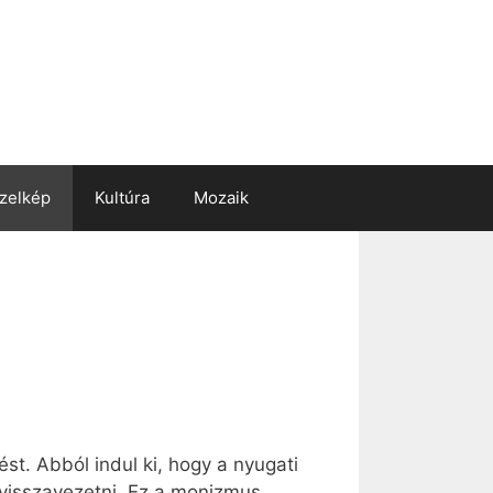
zelkép
Kultúra
Mozaik
st. Abból indul ki, hogy a nyugati
 visszavezetni. Ez a monizmus