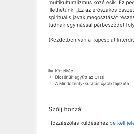
multikulturalizmus közé esik. Ez pe
illethetünk. „Ez az erőszakos össze
spirituális javak megosztását részes
tudnak egymással párbeszédet folyt
(Kezdetben van a kapcsolat Interdis
Kategória
Közelkép
Dicsérjük együtt az Urat!
A Mindszenty-kutatás újabb fejezete
Szólj hozzá!
Hozzászólás küldéséhez
be kell je