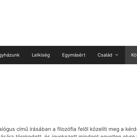
gyházunk
Lelkiség
Egymásért
Család
Kö
us című írásában a filozófia felől közelíti meg a kérdé
ására törekedett, és igyekezett mindent egyetlen elvre