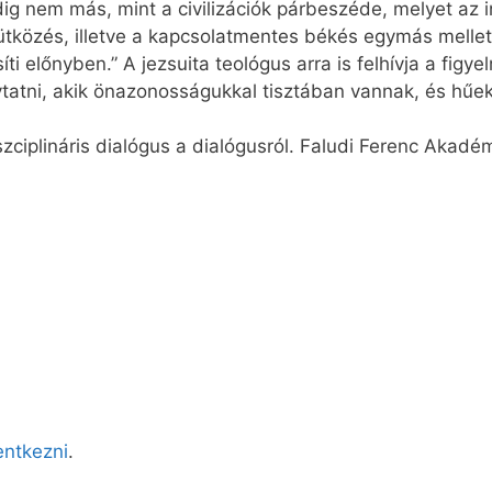
dig nem más, mint a civilizációk párbeszéde, melyet az i
ütközés, illetve a kapcsolatmentes békés egymás mellett 
íti előnyben.” A jezsuita teológus arra is felhívja a figy
atni, akik önazonosságukkal tisztában vannak, és hűek
zciplináris dialógus a dialógusról. Faludi Ferenc Akadé
lentkezni
.