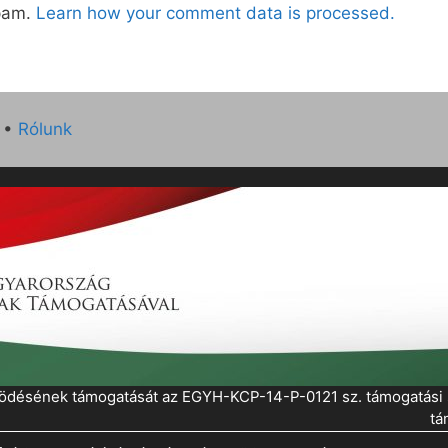
spam.
Learn how your comment data is processed.
•
Rólunk
működésének támogatását az EGYH-KCP-14-P-0121 sz. támogatás
tá