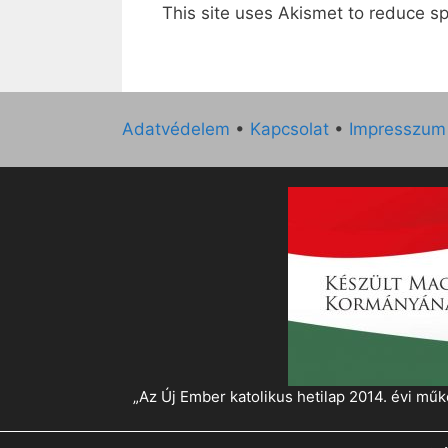
This site uses Akismet to reduce 
Adatvédelem
•
Kapcsolat
•
Impresszum
„Az Új Ember katolikus hetilap 2014. évi 