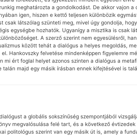
orunkig meghatározta a gondolkodást. De akkor vajon a
nyában igen, hiszen e kettő teljesen különbözik egymástó
ust csak látszólag szünteti meg, mivel úgy gondolja, ho
is egységbe hozhatók. Ugyanígy a misztika is csak lát
különbözőséget. A szerző szerint nem egyesülésről, hane
lizmus között tehát a dialógus a helyes megoldás, mel
el. Hankovszky felvetése mindenképpen figyelemre mélt
 mi ért foglal helyet azonos szinten a dialógus a metaf
 talán majd egy másik írásban ennek kifejtésével is tal
 dialógust a globális sokszínűség szempontjából vizsgálj
önyv megvalósulása felé tart, és a következő évtizedek 
ai politológus szerint van egy másik út is, amely a fu