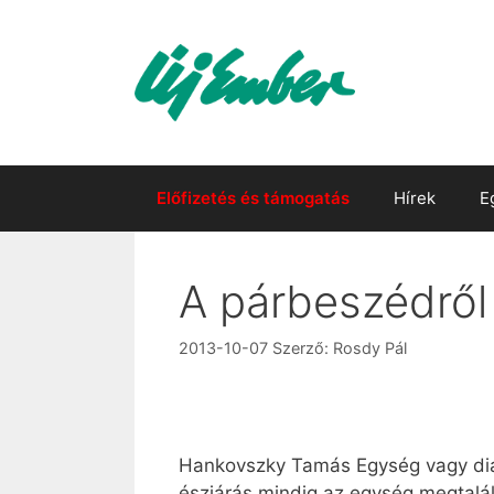
Kilépés
a
tartalomba
Előfizetés és támogatás
Hírek
E
A párbeszédről
2013-10-07
Szerző:
Rosdy Pál
Hankovszky Tamás Egység vagy dialóg
észjárás mindig az egység megtalál