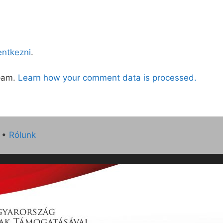
lentkezni
.
spam.
Learn how your comment data is processed.
•
Rólunk