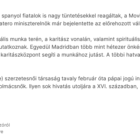
 spanyol fiatalok is nagy tüntetésekkel reagáltak, a Mo
ero miniszterelnök már bejelentette az előrehozott vál
is munka terén, a karitász vonalán, valamint spirituális
 mutatkoznak. Egyedül Madridban több mint hétezer önk
aritászközpont segíti a munkához jutást. A többi hat
 szerzetesnői társaság tavaly február óta pápai jogú i
olmácsnők. Ilyen sok hivatás utoljára a XVI. században,
zóról
ve