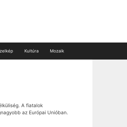
zelkép
Kultúra
Mozaik
üliség. A fiatalok
gnagyobb az Európai Unióban.