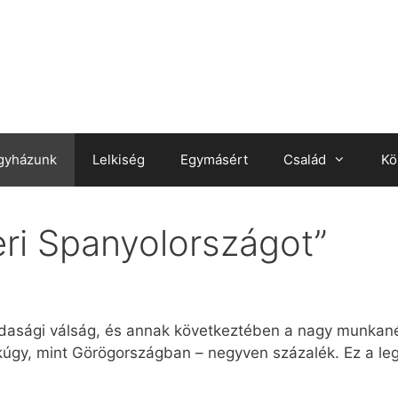
gyházunk
Lelkiség
Egymásért
Család
Kö
eri Spanyolországot”
dasági válság, és annak következtében a nagy munkanélk
úgy, mint Görögországban – negyven százalék. Ez a le