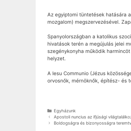
Az egyiptomi tüntetések hatására a
mozgalom) megszervezésével. Zapat
Spanyolországban a katolikus szociál
hivatások terén a megújulás jelei
szegénykonyha működik harmincöt k
helyzet.
A Iesu Communio (Jézus közössége)
orvosnők, mérnöknők, építész- és t
Kategória
Egyházunk
Apostoli nuncius az ifjúsági világtalálko
Boldogságra és bizonyosságra teremt