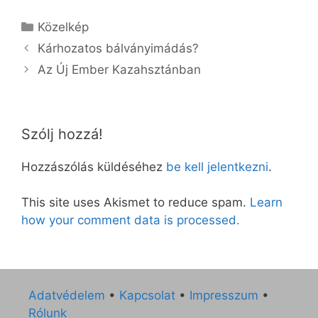
Kategória
Közelkép
Kárhozatos bálványimádás?
Az Új Ember Kazahsztánban
Szólj hozzá!
Hozzászólás küldéséhez
be kell jelentkezni
.
This site uses Akismet to reduce spam.
Learn
how your comment data is processed.
Adatvédelem
•
Kapcsolat
•
Impresszum
•
Rólunk