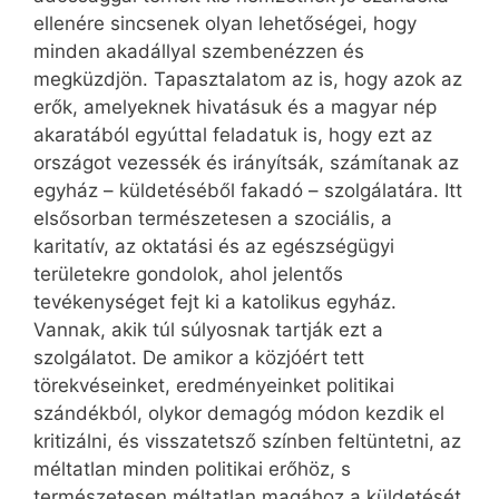
ellenére sincsenek olyan lehetőségei, hogy
minden akadállyal szembenézzen és
megküzdjön. Tapasztalatom az is, hogy azok az
erők, amelyeknek hivatásuk és a magyar nép
akaratából egyúttal feladatuk is, hogy ezt az
országot vezessék és irányítsák, számítanak az
egyház – küldetéséből fakadó – szolgálatára. Itt
elsősorban természetesen a szociális, a
karitatív, az oktatási és az egészségügyi
területekre gondolok, ahol jelentős
tevékenységet fejt ki a katolikus egyház.
Vannak, akik túl súlyosnak tartják ezt a
szolgálatot. De amikor a közjóért tett
törekvéseinket, eredményeinket politikai
szándékból, olykor demagóg módon kezdik el
kritizálni, és visszatetsző színben feltüntetni, az
méltatlan minden politikai erőhöz, s
természetesen méltatlan magához a küldetését