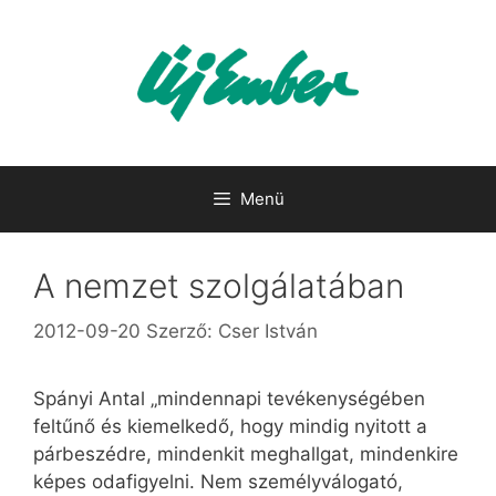
Kilépés
a
tartalomba
Menü
A nemzet szolgálatában
2012-09-20
Szerző:
Cser István
Spányi Antal „mindennapi tevékenységében
feltűnő és kiemelkedő, hogy mindig nyitott a
párbeszédre, mindenkit meghallgat, mindenkire
képes odafigyelni. Nem személyválogató,