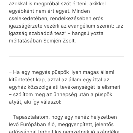
azokkal is megpróbál szót érteni, akikkel
egyébként nem ért egyet. Minden
cselekedetében, rendelkezésében erős
igazságérzete vezérli az evangélium szerint: „az
igazság szabaddá tesz” – hangsúlyozta
méltatásában Semjén Zsolt.
– Ha egy megyés püspök ilyen magas állami
kitüntetést kap, azzal az állam egyúttal az
egyház közszolgálati tevékenységét is elismeri
– szólítom meg az ünnepség után a püspök
atyát, aki így válaszol:
– Tapasztalatom, hogy egy nehéz helyzetben
levő Európában élő, meggyengített, jelentős
adóssággal terhelt kis nemzetnek jó szándéka