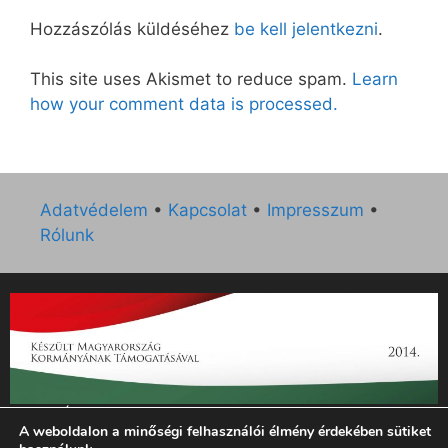
Hozzászólás küldéséhez
be kell jelentkezni
.
This site uses Akismet to reduce spam.
Learn
how your comment data is processed.
Adatvédelem
•
Kapcsolat
•
Impresszum
•
Rólunk
„Az Új Ember katolikus hetilap 2014. évi működésének
A weboldalon a minőségi felhasználói élmény érdekében sütiket
támogatását az EGYH-KCP-14-P-0121 sz. támogatási