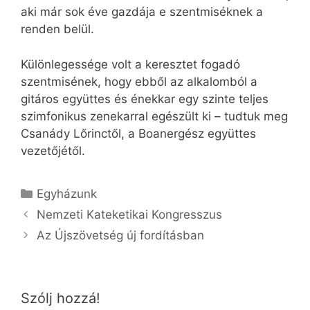
aki már sok éve gazdája e szentmiséknek a
renden belül.
Különlegessége volt a keresztet fogadó
szentmisének, hogy ebből az alkalomból a
gitáros együttes és énekkar egy szinte teljes
szimfonikus zenekarral egészült ki – tudtuk meg
Csanády Lőrinctől, a Boanergész együttes
vezetőjétől.
Kategória
Egyházunk
Nemzeti Kateketikai Kongresszus
Az Újszövetség új fordításban
Szólj hozzá!