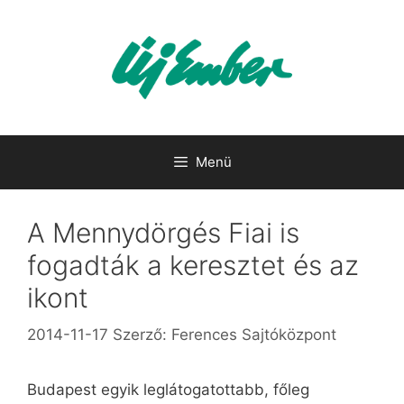
Kilépés
a
tartalomba
Menü
A Mennydörgés Fiai is
fogadták a keresztet és az
ikont
2014-11-17
Szerző:
Ferences Sajtóközpont
Budapest egyik leglátogatottabb, főleg