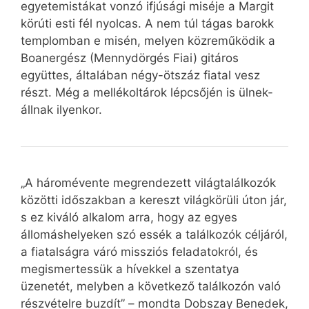
egyetemistákat vonzó ifjúsági miséje a Margit
körúti esti fél nyolcas. A nem túl tágas barokk
templomban e misén, melyen közreműködik a
Boanergész (Mennydörgés Fiai) gitáros
együttes, általában négy-ötszáz fiatal vesz
részt. Még a mellékoltárok lépcsőjén is ülnek-
állnak ilyenkor.
„A háromévente megrendezett világtalálkozók
közötti időszakban a kereszt világkörüli úton jár,
s ez kiváló alkalom arra, hogy az egyes
állomáshelyeken szó essék a találkozók céljáról,
a fiatalságra váró missziós feladatokról, és
megismertessük a hívekkel a szentatya
üzenetét, melyben a következő találkozón való
részvételre buzdít” – mondta Dobszay Benedek,