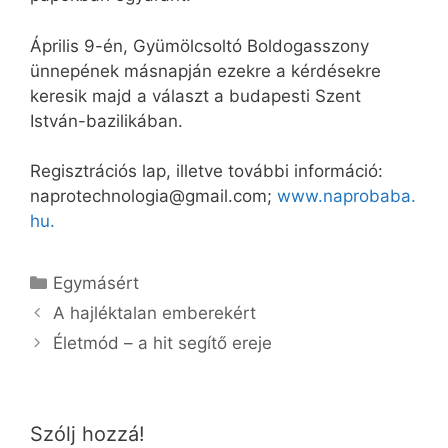
Április 9-én, Gyümölcsoltó Boldogasszony
ünnepének másnapján ezekre a kérdésekre
keresik majd a választ a budapesti Szent
István-bazilikában.
Regisztrációs lap, illetve további információ:
naprotechnologia@gmail.com;
www.naprobaba.
hu.
Kategória
Egymásért
A hajléktalan emberekért
Életmód – a hit segítő ereje
Szólj hozzá!