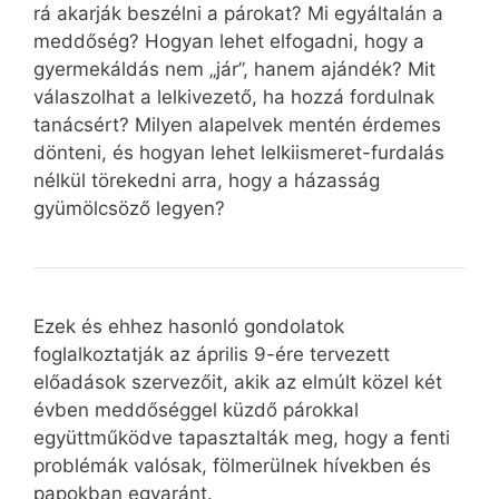
rá akarják beszélni a párokat? Mi egyáltalán a
meddőség? Hogyan lehet elfogadni, hogy a
gyermekáldás nem „jár”, hanem ajándék? Mit
válaszolhat a lelkivezető, ha hozzá fordulnak
tanácsért? Milyen alapelvek mentén érdemes
dönteni, és hogyan lehet lelkiismeret-furdalás
nélkül törekedni arra, hogy a házasság
gyümölcsöző legyen?
Ezek és ehhez hasonló gondolatok
foglalkoztatják az április 9-ére tervezett
előadások szervezőit, akik az elmúlt közel két
évben meddőséggel küzdő párokkal
együttműködve tapasztalták meg, hogy a fenti
problémák valósak, fölmerülnek hívekben és
papokban egyaránt.