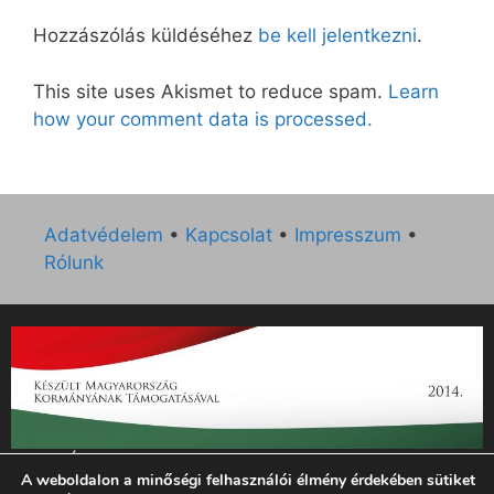
Hozzászólás küldéséhez
be kell jelentkezni
.
This site uses Akismet to reduce spam.
Learn
how your comment data is processed.
Adatvédelem
•
Kapcsolat
•
Impresszum
•
Rólunk
„Az Új Ember katolikus hetilap 2014. évi működésének
A weboldalon a minőségi felhasználói élmény érdekében sütiket
támogatását az EGYH-KCP-14-P-0121 sz. támogatási