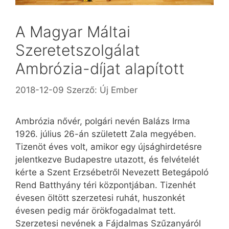
A Magyar Máltai
Szeretetszolgálat
Ambrózia-díjat alapított
2018-12-09
Szerző:
Új Ember
Ambrózia nővér, polgári nevén Balázs Irma
1926. július 26-án született Zala megyében.
Tizenöt éves volt, amikor egy újsághirdetésre
jelentkezve Budapestre utazott, és felvételét
kérte a Szent Erzsébetről Nevezett Betegápoló
Rend Batthyány téri központjában. Tizenhét
évesen öltött szerzetesi ruhát, huszonkét
évesen pedig már örökfogadalmat tett.
Szerzetesi nevének a Fájdalmas Szűzanyáról