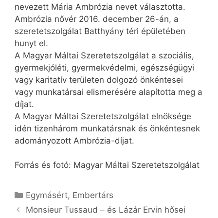
nevezett Mária Ambrózia nevet választotta.
Ambrózia nővér 2016. december 26-án, a
szeretetszolgálat Batthyány téri épületében
hunyt el.
A Magyar Máltai Szeretetszolgálat a szociális,
gyermekjóléti, gyermekvédelmi, egészségügyi
vagy karitatív területen dolgozó önkéntesei
vagy munkatársai elismerésére alapította meg a
díjat.
A Magyar Máltai Szeretetszolgálat elnöksége
idén tizenhárom munkatársnak és önkéntesnek
adományozott Ambrózia-díjat.
Forrás és fotó: Magyar Máltai Szeretetszolgálat
Kategória
Egymásért
,
Embertárs
Monsieur Tussaud – és Lázár Ervin hősei