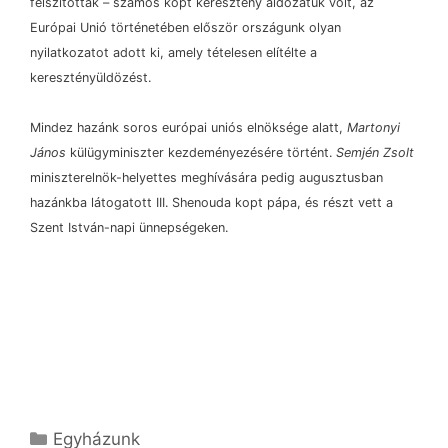
felszítottak
–
számos kopt keresztény áldozatuk volt, az
Európai Unió történetében először országunk olyan
nyilatkozatot adott ki, amely tételesen elítélte a
keresztényüldözést.
Mindez hazánk soros európai uniós elnöksége alatt,
Martonyi
János
külügyminiszter kezdeményezésére történt.
Semjén Zsolt
miniszterelnök-helyettes meghívására pedig augusztusban
hazánkba látogatott III. Shenouda kopt pápa, és részt vett a
Szent István-napi ünnepségeken.
Kategória
Egyházunk