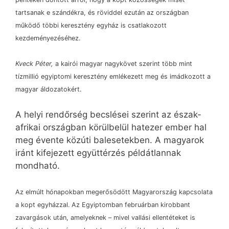
tartsanak e szándékra, és röviddel ezután az országban
működő többi keresztény egyház is csatlakozott
kezdeményezéséhez.
Kveck Péter,
a kairói magyar nagykövet szerint több mint
tízmillió egyiptomi keresztény emlékezett meg és imádkozott a
magyar áldozatokért.
A helyi rendőrség becslései szerint az észak-
afrikai országban körülbelül hatezer ember hal
meg évente közúti balesetekben. A magyarok
iránt kifejezett együttérzés példátlannak
mondható.
Az elmúlt hónapokban megerősödött Magyarország kapcsolata
a kopt egyházzal. Az Egyiptomban februárban kirobbant
zavargások után, amelyeknek
–
mivel vallási ellentéteket is