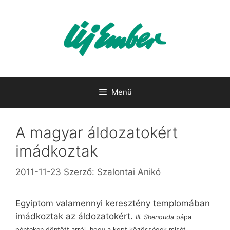
Kilépés
a
tartalomba
Menü
A magyar áldozatokért
imádkoztak
2011-11-23
Szerző:
Szalontai Anikó
Egyiptom valamennyi keresztény templomában
imádkoztak az áldozatokért.
III. Shenouda
pápa
pénteken döntött arról, hogy a kopt közösségek misét