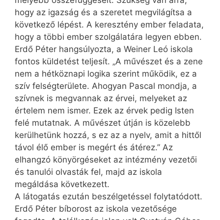
mélyebb összefüggéseit. Szükség van arra,
hogy az igazság és a szeretet megvilágítsa a
következő lépést. A keresztény ember feladata,
hogy a többi ember szolgálatára legyen ebben.
Erdő Péter hangsúlyozta, a Weiner Leó iskola
fontos küldetést teljesít. „A művészet és a zene
nem a hétköznapi logika szerint működik, ez a
szív felségterülete. Ahogyan Pascal mondja, a
szívnek is megvannak az érvei, melyeket az
értelem nem ismer. Ezek az érvek pedig Isten
felé mutatnak. A művészet útján is közelebb
kerülhetünk hozzá, s ez az a nyelv, amit a hittől
távol élő ember is megért és átérez.” Az
elhangzó könyörgéseket az intézmény vezetői
és tanulói olvasták fel, majd az iskola
megáldása következett.
A látogatás ezután beszélgetéssel folytatódott.
Erdő Péter bíborost az iskola vezetősége