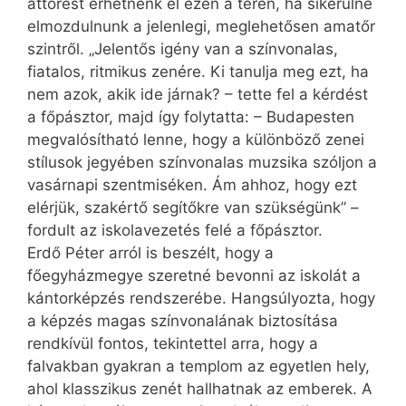
áttörést érhetnénk el ezen a téren, ha sikerülne
elmozdulnunk a jelenlegi, meglehetősen amatőr
szintről. „Jelentős igény van a színvonalas,
fiatalos, ritmikus zenére. Ki tanulja meg ezt, ha
nem azok, akik ide járnak? – tette fel a kérdést
a főpásztor, majd így folytatta: – Budapesten
megvalósítható lenne, hogy a különböző zenei
stílusok jegyében színvonalas muzsika szóljon a
vasárnapi szentmiséken. Ám ahhoz, hogy ezt
elérjük, szakértő segítőkre van szükségünk” –
fordult az iskolavezetés felé a főpásztor.
Erdő Péter arról is beszélt, hogy a
főegyházmegye szeretné bevonni az iskolát a
kántorképzés rendszerébe. Hangsúlyozta, hogy
a képzés magas színvonalának biztosítása
rendkívül fontos, tekintettel arra, hogy a
falvakban gyakran a templom az egyetlen hely,
ahol klasszikus zenét hallhatnak az emberek. A