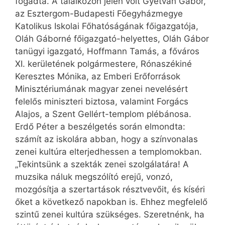
fogadta. A találkozón jelen volt Gyetván Gábor,
az Esztergom-Budapesti Főegyházmegye
Katolikus Iskolai Főhatóságának főigazgatója,
Oláh Gáborné főigazgató-helyettes, Oláh Gábor
tanügyi igazgató, Hoffmann Tamás, a főváros
XI. kerületének polgármestere, Rónaszékiné
Keresztes Mónika, az Emberi Erőforrások
Minisztériumának magyar zenei nevelésért
felelős miniszteri biztosa, valamint Forgács
Alajos, a Szent Gellért-templom plébánosa.
Erdő Péter a beszélgetés során elmondta:
számít az iskolára abban, hogy a színvonalas
zenei kultúra elterjedhessen a templomokban.
„Tekintsünk a szekták zenei szolgálatára! A
muzsika náluk megszólító erejű, vonzó,
mozgósítja a szertartások résztvevőit, és kíséri
őket a következő napokban is. Ehhez megfelelő
szintű zenei kultúra szükséges. Szeretnénk, ha