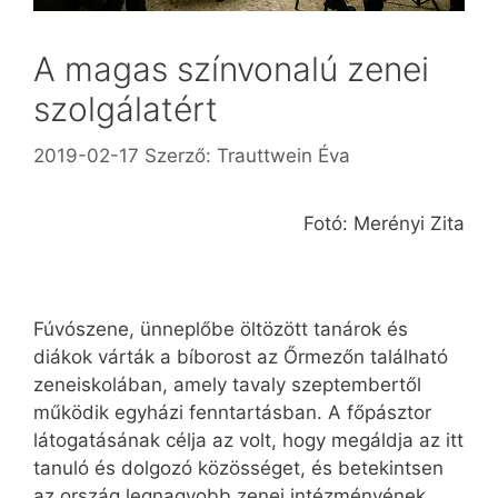
A magas színvonalú zenei
szolgálatért
2019-02-17
Szerző:
Trauttwein Éva
Fotó: Merényi Zita
Fúvószene, ünneplőbe öltözött tanárok és
diákok várták a bíborost az Őrmezőn található
zeneiskolában, amely tavaly szeptembertől
működik egyházi fenntartásban. A főpásztor
látogatásának célja az volt, hogy megáldja az itt
tanuló és dolgozó közösséget, és betekintsen
az ország legnagyobb zenei intézményének