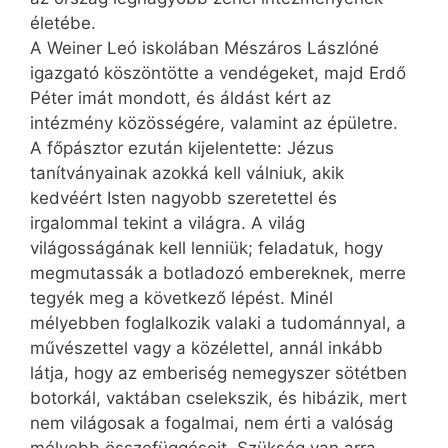
életébe.
A Weiner Leó iskolában Mészáros Lászlóné
igazgató köszöntötte a vendégeket, majd Erdő
Péter imát mondott, és áldást kért az
intézmény közösségére, valamint az épületre.
A főpásztor ezután kijelentette: Jézus
tanítványainak azokká kell válniuk, akik
kedvéért Isten nagyobb szeretettel és
irgalommal tekint a világra. A világ
világosságának kell lenniük; feladatuk, hogy
megmutassák a botladozó embereknek, merre
tegyék meg a következő lépést. Minél
mélyebben foglalkozik valaki a tudománnyal, a
művészettel vagy a közélettel, annál inkább
látja, hogy az emberiség nemegyszer sötétben
botorkál, vaktában cselekszik, és hibázik, mert
nem világosak a fogalmai, nem érti a valóság