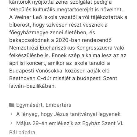
kántorok nyújtotta zenei szolgálat pedig a
település kulturális megtartóerejét is növelheti.
A Weiner Leó iskola vezetői arról tájékoztatták a
bíborost, hogy szívesen részt vesznek a
főegyházmegye zenei életében, és
bekapcsolódnak a 2020-ban rendezendő
Nemzetközi Eucharisztikus Kongresszusra való
felkészülésbe is. Ennek szép alkalma lesz az az
áprilisi koncert, amikor az iskola tanulói a
Budapesti Vonósokkal közösen adják elő
Beethoven C-dúr miséjét a budapesti Szent
István-bazilikában.
Kategória
Egymásért
,
Embertárs
A lényeg, hogy Jézus tanítványai legyenek
Május 29-én emlékezik az Egyház Szent VI.
Pál pápára