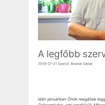
A legfőbb szer
2019-07-21
Szerző:
Bodnár Dániel
Idén januárban Önök reagáltak legg