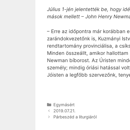
Július 1-jén jelentették be, hogy i
mások mellett – John Henry Newm
– Erre az időpontra már korábban e
zarándokvezetőnk is, Kuzmányi Istv
rendtartomány provinciálisa, a csí
Minden összeállt, amikor hallottam 
Newman bíborost. Az Úristen minden
személy; mindig óriási hatással volt
Jóisten a legfőbb szervezőnk, teny
Kategória
Egymásért
2019.07.21.
Párbeszéd a liturgiáról