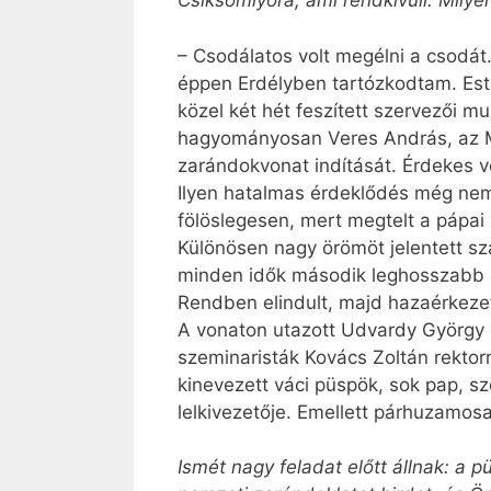
Csíksomlyóra, ami rendkívüli. Milye
– Csodálatos volt megélni a csodát.
éppen Erdélyben tartózkodtam. Este 
közel két hét feszített szervezői m
hagyományosan Veres András, az MKP
zarándokvonat indítását. Érdekes vol
Ilyen hatalmas érdeklődés még nem
fölöslegesen, mert megtelt a pápai 
Különösen nagy örömöt jelentett sz
minden idők második leghosszabb c
Rendben elindult, majd hazaérkezet
A vonaton utazott Udvardy György 
szeminaristák Kovács Zoltán rektorr
kinevezett váci püspök, sok pap, s
lelkivezetője. Emellett párhuzamos
Ismét nagy feladat előtt állnak: a 