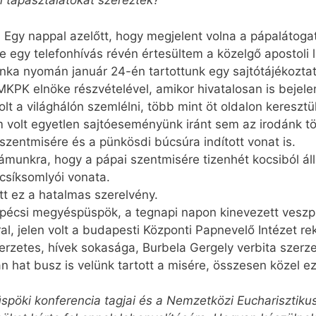
n tapasztalatokat szereztek?
 Egy nappal azelőtt, hogy megjelent volna a pápalátogat
egy telefonhívás révén értesültem a közelgő apostoli l
unka nyomán január 24-én tartottunk egy sajtótájékoztat
K elnöke részvételével, amikor hivatalosan is bejelen
t a világhálón szemlélni, több mint öt oldalon keresztül 
 volt egyetlen sajtóeseményünk iránt sem az irodánk t
szentmisére és a pünkösdi búcsúra indított vonat is.
ámunkra, hogy a pápai szentmisére tizenhét kocsiból áll
síksomlyói vonata.
t ez a hatalmas szerelvény.
pécsi megyéspüspök, a tegnapi napon kinevezett veszp
al, jelen volt a budapesti Központi Papnevelő Intézet rek
zerzetes, hívek sokasága, Burbela Gergely verbita szer
an hat busz is velünk tartott a misére, összesen közel 
püspöki konferencia tagjai és a Nemzetközi Eu­charisztik