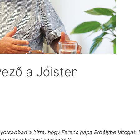
vező a Jóisten
yorsabban a hírre, hogy Ferenc pápa Erdélybe látogat. 