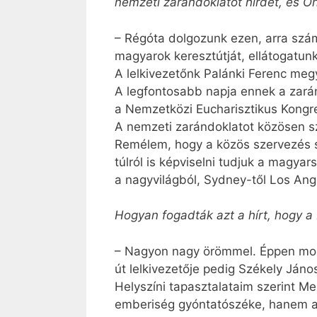
nemzeti zarándoklatot hirdet, és Ö
– Régóta dolgozunk ezen, arra szám
magyarok keresztútját, ellátogatun
A lelkivezetőnk Palánki Ferenc meg
A legfontosabb napja ennek a zarán
a Nemzetközi Eucharisztikus Kongr
A nemzeti zarándoklatot közösen sz
Remélem, hogy a közös szervezés 
túlról is képviselni tudjuk a magya
a nagyvilágból, Sydney-től Los Ang
Hogyan fogadták azt a hírt, hogy a
– Nagyon nagy örömmel. Éppen most 
út lelkivezetője pedig Székely Ján
Helyszíni tapasztalataim szerint Me
emberiség gyóntatószéke, hanem a r