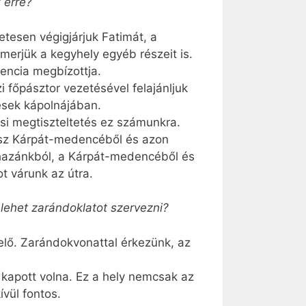
 erre?
tesen végigjárjuk Fatimát, a
merjük a kegyhely egyéb részeit is.
encia megbízottja.
főpásztor vezetésével felajánljuk
ések kápolnájában.
ási megtiszteltetés ez számunkra.
ész Kárpát-medencéből és azon
ot hazánkból, a Kárpát-medencéből és
t várunk az útra.
lehet zarándoklatot szervezni?
elő. Zarándokvonattal érkezünk, az
t kapott volna. Ez a hely nemcsak az
vül fontos.