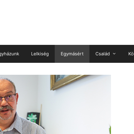
gyházunk
Lelkiség
Egymásért
Család
Kö