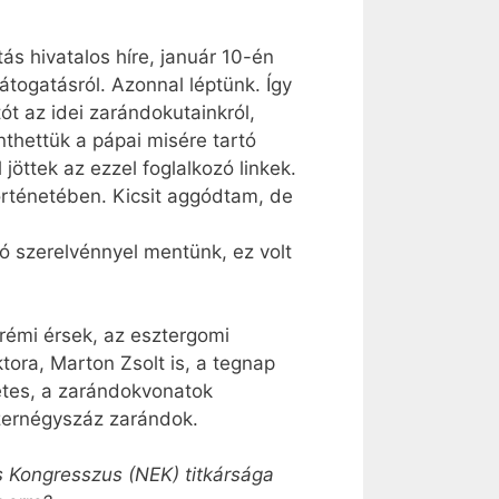
ás hivatalos híre, január 10-én
átogatásról. Azonnal léptünk. Így
ót az idei zarándokutainkról,
thettük a pápai misére tartó
jöttek az ezzel foglalkozó linkek.
örténetében. Kicsit aggódtam, de
ó szerelvénnyel mentünk, ez volt
rémi érsek, az esztergomi
tora, Marton Zsolt is, a tegnap
zetes, a zarándokvonatok
ezernégyszáz zarándok.
us Kongresszus (NEK) titkársága