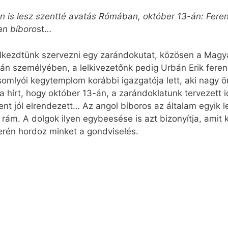
dén is lesz szentté avatás Rómában, október 13-án: Fer
an bíboro
st…
lkezdtünk szervezni egy zarándokutat, közösen a Magya
án személyében, a lelkivezetőnk pedig Urbán Erik feren
ksomlyói kegytemplom korábbi igazgatója lett, aki nagy
a hírt, hogy október 13-án, a zarándoklatunk tervezett 
t jól elrendezett… Az angol bíboros az általam egyik l
 rám. A dolgok ilyen egybeesése is azt bizonyítja, amit 
erén hordoz minket a gondviselés.