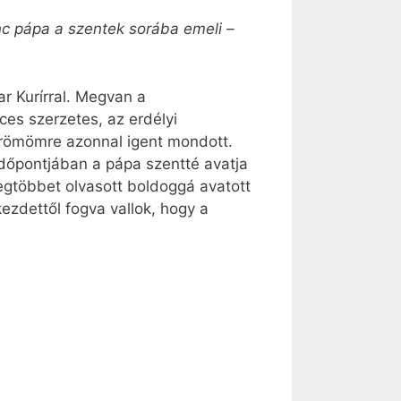
enc pápa a szentek sorába emeli –
r Kurírral. Megvan a
ces szerzetes, az erdélyi
 örömömre azonnal igent mondott.
időpontjában a pápa szentté avatja
egtöbbet olvasott boldoggá avatott
kezdettől fogva vallok, hogy a