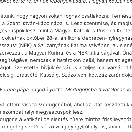
nöket kérte fel ennek lebonyolítására. Hogyan készülnek
ítunk, hogy nagyon sokan fognak csatlakozni. Természe
k a Szent István-kápolnába is. Lesz szentmise, és megis
yéspüspök lesz, mint a Magyar Katolikus Püspöki Konfer
doklatnak október 28-a, amikor a debrecen-nyíregyházi 
esszust (NEK) a Szűzanyának Fatima szívében, a Jelen
ervezzük a Magyar Kurírral és a NEK titkárságával. Óri
segítségével nemcsak a határokon belül, hanem az eg
rságot. Szeretettel hívjuk és várjuk a teljes magyarság
elesig, Brassótól Kassáig. Százötven-kétszáz zarándoko
 Ferenc pápa engedélyezte: Međugorjéba hivatalosan is 
jöttem vissza Međugorjéból, ahol az utat készítettük 
os szombathelyi megyéspüspök lesz.
đugorje a vatikáni bejelentés hírére mintha friss levegő
engeteg sebtől vérző világ gyógyítóhelye is, ami rendkí