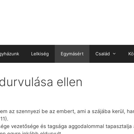
gyházunk
Lelkiség
Egymásért
Család
Kö
durvulása ellen
 Nem az szennyezi be az embert, ami a szájába kerül, ha
11).
sége vezetősége és tagsága aggodalommal tapasztalja 
n egyre inkább eldurvult.