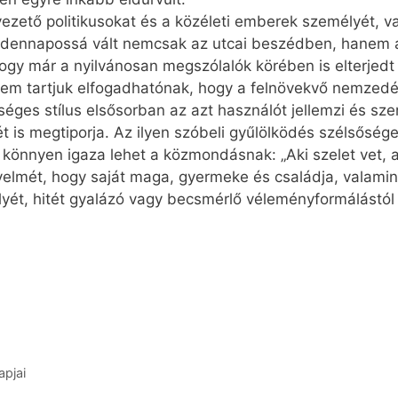
vezető politikusokat és a közéleti emberek személyét, v
dennapossá vált nemcsak az utcai beszédben, hanem az
ogy már a nyilvánosan megszólalók körében is elterjedt
 Nem tartjuk elfogadhatónak, hogy a felnövekvő nemze
éges stílus elsősorban az azt használót jellemzi és sz
két is megtiporja. Az ilyen szóbeli gyűlölködés szélsős
 könnyen igaza lehet a közmondásnak: „Aki szelet vet, az
gyelmét, hogy saját maga, gyermeke és családja, valam
yét, hitét gyalázó vagy becsmérlő véleményformálástól
apjai