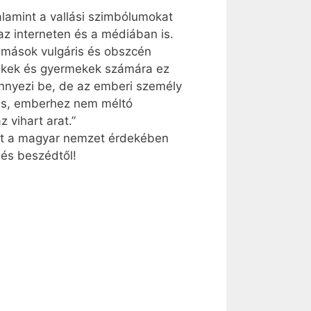
alamint a vallási szimbólumokat
 interneten és a médiában is.
 mások vulgáris és obszcén
dékek és gyermekek számára ez
ennyezi be, de az emberi személy
éges, emberhez nem méltó
 vihart arat.”
int a magyar nemzet érdekében
 és beszédtől!