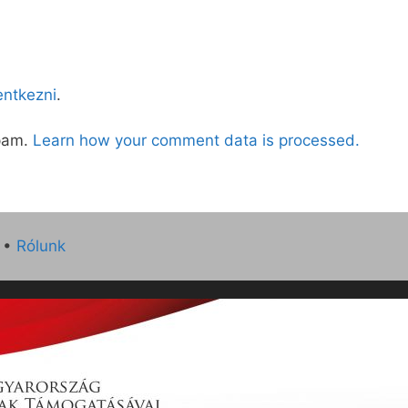
lentkezni
.
spam.
Learn how your comment data is processed.
•
Rólunk