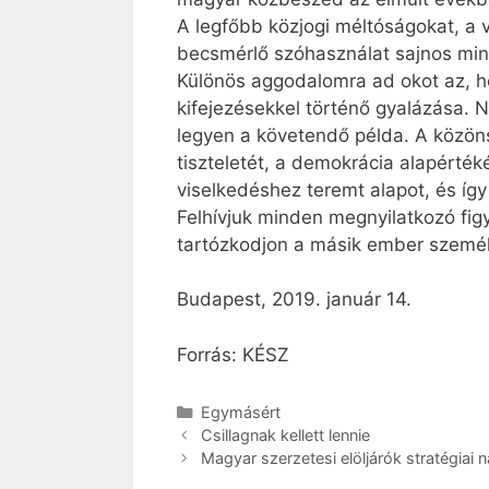
A legfőbb közjogi méltóságokat, a 
becsmérlő szóhasználat sajnos min
Különös aggodalomra ad okot az, h
kifejezésekkel történő gyalázása.
legyen a követendő példa. A közöns
tiszteletét, a demokrácia alapérté
viselkedéshez teremt alapot, és így
Felhívjuk minden megnyilatkozó fi
tartózkodjon a másik ember személ
Budapest, 2019. január 14.
Forrás: KÉSZ
Kategória
Egymásért
Csillagnak kellett lennie
Magyar szerzetesi elöljárók stratégiai n