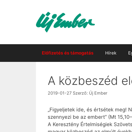
Kilépés
a
tartalomba
Előfizetés és támogatás
Hírek
E
A közbeszéd el
2019-01-27
Szerző:
Új Ember
„Figyeljetek ide, és értsétek meg!
szennyezi be az embert” (Mt 15,10–
A Keresztény Értelmiségiek Szövet
magyar közbeszéd az elmúlt évekbe