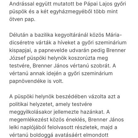
Andrással együtt mutatott be Pápai Lajos győri
püspök és a két egyházmegyéből több mint
ötven pap.
Délután a bazilika kegyoltáránál közös Mária-
dicséretre várták a híveket a győri szeminárium
kispapjai, a papnevelde udvarán pedig Brenner
József püspöki helynök koszorúzta meg
testvére, Brenner János vértanú szobrát. A
vértanú annak idején a győri szeminárium
papnövendéke is volt.
A püspöki helynök beszédében vázolta azt a
politikai helyzetet, amely testvére
meggyilkolásakor jellemezte hazánkat. A
megemlékezést közös éneklés, Brenner János
lelki naplójából felolvasott részletek, majd a
vértanú boldoggá avatásáért elmondott