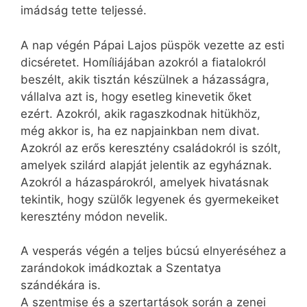
imádság tette teljessé.
A nap végén Pápai Lajos püspök vezette az esti
dicséretet. Homíliájában azokról a fiatalokról
beszélt, akik tisztán készülnek a házasságra,
vállalva azt is, hogy esetleg kinevetik őket
ezért. Azokról, akik ragaszkodnak hitükhöz,
még akkor is, ha ez napjainkban nem divat.
Azokról az erős keresztény családokról is szólt,
amelyek szilárd alapját jelentik az egyháznak.
Azokról a házaspárokról, amelyek hivatásnak
tekintik, hogy szülők legyenek és gyermekeiket
keresztény módon nevelik.
A vesperás végén a teljes búcsú elnyeréséhez a
zarándokok imádkoztak a Szentatya
szándékára is.
A szentmise és a szertartások során a zenei