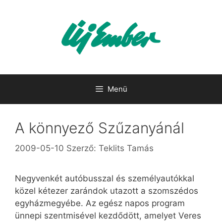
Kilépés
a
tartalomba
Menü
A könnyező Szűzanyánál
2009-05-10
Szerző:
Teklits Tamás
Negyvenkét autóbusszal és személyautókkal
közel kétezer zarándok utazott a szomszédos
egyházmegyébe. Az egész napos program
ünnepi szentmisével kezdődött, amelyet Veres