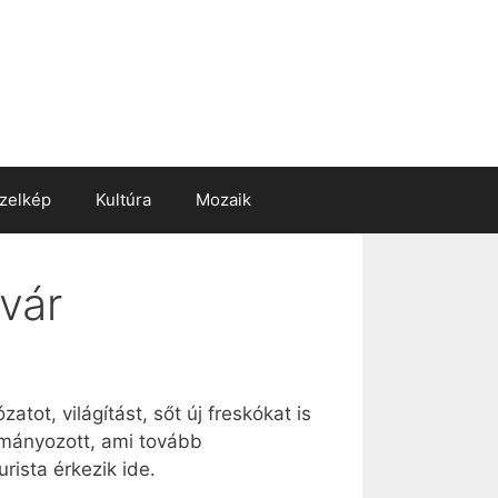
zelkép
Kultúra
Mozaik
vár
tot, világítást, sőt új freskókat is
ományozott, ami tovább
rista érkezik ide.