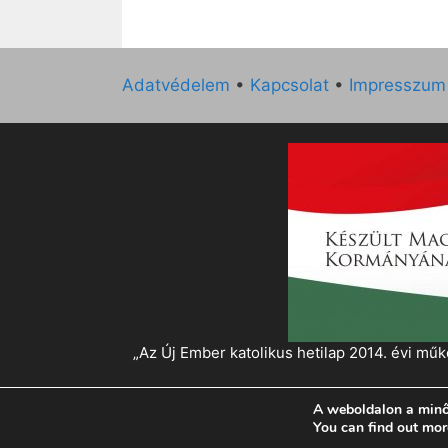
Adatvédelem
•
Kapcsolat
•
Impresszum
„Az Új Ember katolikus hetilap 2014. évi 
A weboldalon a minő
© 2026 Magyar Kurír - Új Ember
• Készült
Gen
You can find out mor