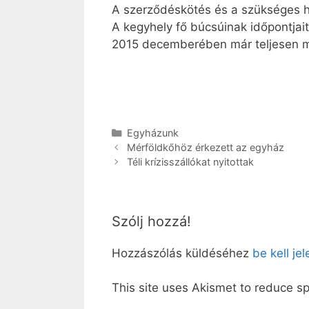
A szerződéskötés és a szükséges ha
A kegyhely fő búcsúinak időpontjai
2015 decemberében már teljesen me
Kategória
Egyházunk
Mérföldkőhöz érkezett az egyház
Téli krízisszállókat nyitottak
Szólj hozzá!
Hozzászólás küldéséhez
be kell je
This site uses Akismet to reduce 