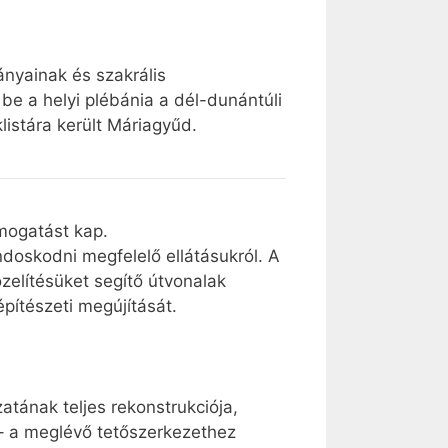
nyainak és szakrális
 be a helyi plébánia a dél-dunántúli
listára került Máriagyűd.
ámogatást kap.
ndoskodni megfelelő ellátásukról. A
özelítésüket segítő útvonalak
pítészeti megújítását.
tának teljes rekonstrukciója,
 – a meglévő tetőszerkezethez