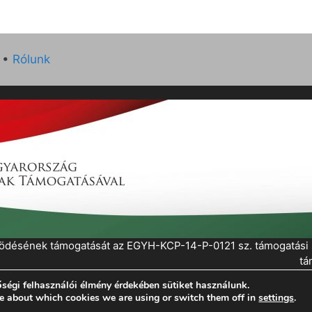
•
Rólunk
működésének támogatását az EGYH-KCP-14-P-0121 sz. támogatás
tá
ségi felhasználói élmény érdekében sütiket használunk.
eratePress
e about which cookies we are using or switch them off in
settings
.