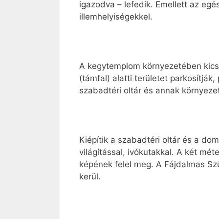
igazodva – lefedik. Emellett az egé
illemhelyiségekkel.
A kegytemplom környezetében kicser
(támfal) alatti területet parkosítjá
szabadtéri oltár és annak környeze
Kiépítik a szabadtéri oltár és a do
világítással, ivókutakkal. A két mé
képének felel meg. A Fájdalmas Szű
kerül.