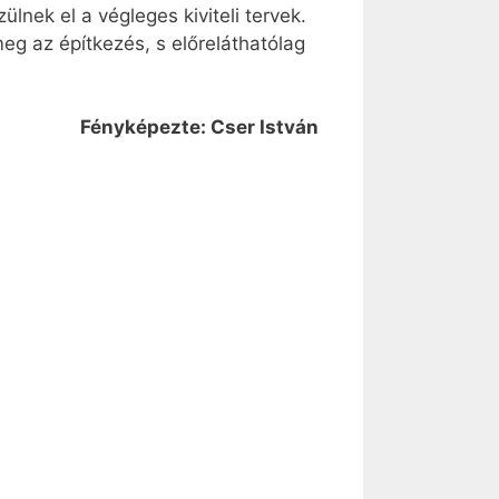
nek el a végleges kiviteli tervek.
g az építkezés, s előreláthatólag
Fényképezte: Cser István