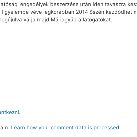
tósági engedélyek beszerzése után idén tavaszra készül
t figyelembe véve legkorábban 2014 őszén kezdődhet me
gújulva várja majd Máriagyűd a látogatókat.
lentkezni
.
spam.
Learn how your comment data is processed.