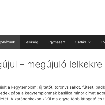
gyházunk
Lelkiség
Egymásért
Család
Kö
jul – megújuló lelkekre 
t a kegytemplom: új tetőt, toronysisakot, fűtést, padlóza
enedek pápa a kegytemplomnak basilica minor címet ad
életét. A zarándokokon kívül ma egyre több látogató és tu