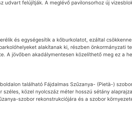
sz udvart felújítják. A meglévő pavilonsorhoz új vizesb
élik és egységesítik a kőburkolatot, ezáltal csökkennek
k, parkolóhelyeket alakítanak ki, részben önkormányzati t
te. A jövőben akadálymentesen közelíthető meg ez a hel
mboldalon található Fájdalmas Szűzanya- (Pietà-) szobor 
ter széles, közel nyolcszáz méter hosszú sétány alaprajz
zanya-szobor rekonstrukciójára és a szobor környezeté