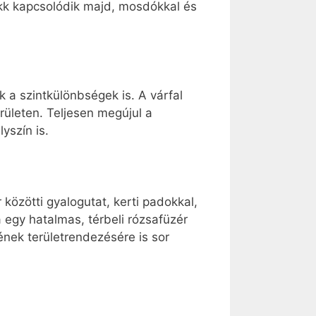
lokk kapcsolódik majd, mosdókkal és
 a szintkülönbségek is. A várfal
erületen. Teljesen megújul a
yszín is.
közötti gyalogutat, kerti padokkal,
a egy hatalmas, térbeli rózsafüzér
nek területrendezésére is sor