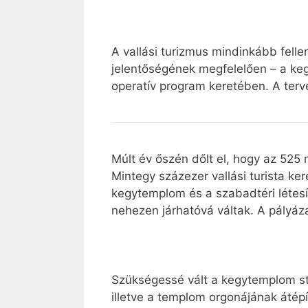
A vallási turizmus mindinkább fell
jelentőségének megfelelően – a kegy
operatív program keretében. A terve
Múlt év őszén dőlt el, hogy az 525 m
Mintegy százezer vallási turista ke
kegytemplom és a szabadtéri létesít
nehezen járhatóvá váltak. A pályáza
Szükségessé vált a kegytemplom sta
illetve a templom orgonájának átép