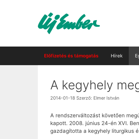
Kilépés
a
tartalomba
Előfizetés és támogatás
Hírek
E
A kegyhely megú
2014-01-18
Szerző:
Elmer István
A rendszerváltozást követően megújul
kapott. 2008. június 24-én XVI. B
gazdagította a kegyhely liturgikus 