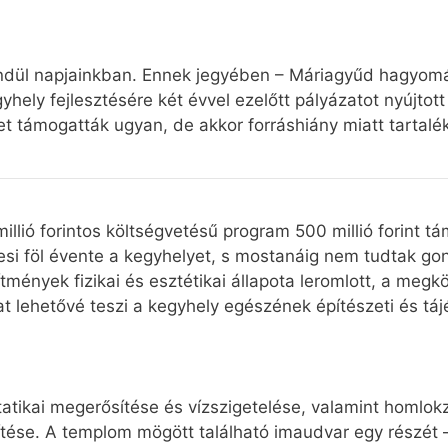
endül napjainkban. Ennek jegyében – Máriagyűd hagyomá
hely fejlesztésére két évvel ezelőtt pályázatot nyújtott
t támogatták ugyan, de akkor forráshiány miatt tartalék
illió forintos költségvetésű program 500 millió forint t
resi föl évente a kegyhelyet, s mostanáig nem tudtak go
mények fizikai és esztétikai állapota leromlott, a megk
t lehetővé teszi a kegyhely egészének építészeti és tájé
tikai megerősítése és vízszigetelése, valamint homlokza
ítése. A templom mögött található imaudvar egy részét