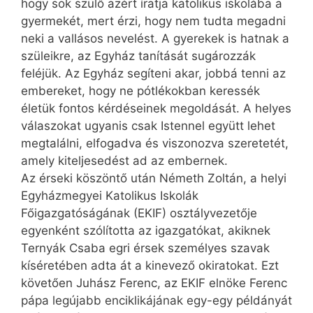
hogy sok szülő azért íratja katolikus iskolába a
gyermekét, mert érzi, hogy nem tudta megadni
neki a vallásos nevelést. A gyerekek is hatnak a
szüleikre, az Egyház tanítását sugározzák
feléjük. Az Egyház segíteni akar, jobbá tenni az
embereket, hogy ne pótlékokban keressék
életük fontos kérdéseinek megoldását. A helyes
válaszokat ugyanis csak Istennel együtt lehet
megtalálni, elfogadva és viszonozva szeretetét,
amely kiteljesedést ad az embernek.
Az érseki köszöntő után Németh Zoltán, a helyi
Egyházmegyei Katolikus Iskolák
Főigazgatóságának (EKIF) osztályvezetője
egyenként szólította az igazgatókat, akiknek
Ternyák Csaba egri érsek személyes szavak
kíséretében adta át a kinevező okiratokat. Ezt
követően ­Juhász Ferenc, az EKIF elnöke Ferenc
pápa legújabb enciklikájának egy-egy példányát