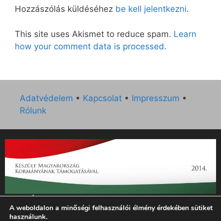
Hozzászólás küldéséhez
be kell jelentkezni
.
This site uses Akismet to reduce spam.
Learn
how your comment data is processed.
Adatvédelem
•
Kapcsolat
•
Impresszum
•
Rólunk
„Az Új Ember katolikus hetilap 2014. évi működésének
A weboldalon a minőségi felhasználói élmény érdekében sütiket
támogatását az EGYH-KCP-14-P-0121 sz. támogatási
használunk.
szerződés keretében 3 000 000 Ft összegben támogatta az