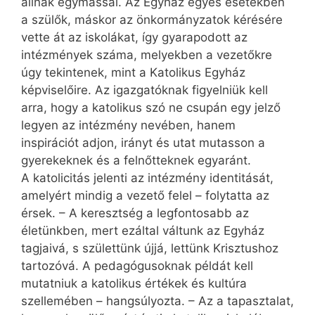
állnak egymással. Az Egyház egyes esetekben
a szülők, máskor az önkormányzatok kérésére
vette át az iskolákat, így gyarapodott az
intézmények száma, melyekben a vezetőkre
úgy tekintenek, mint a Katolikus Egyház
képviselőire. Az igazgatóknak figyelniük kell
arra, hogy a katolikus szó ne csupán egy jelző
legyen az intézmény nevében, hanem
inspirációt adjon, irányt és utat mutasson a
gyerekeknek és a felnőtteknek egyaránt.
A katolicitás jelenti az intézmény identitását,
amelyért mindig a vezető felel – folytatta az
érsek. – A keresztség a legfontosabb az
életünkben, mert ezáltal váltunk az Egyház
tagjaivá, s születtünk újjá, lettünk Krisztushoz
tartozóvá. A pedagógusoknak példát kell
mutatniuk a katolikus értékek és kultúra
szellemében – hangsúlyozta. – Az a tapasztalat,