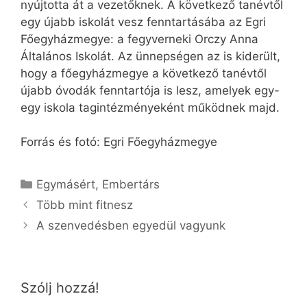
nyújtotta át a vezetőknek. A következő tanévtől
egy újabb iskolát vesz fenntartásába az Egri
Főegyházmegye: a fegyverneki Orczy Anna
Általános Iskolát. Az ünnepségen az is kiderült,
hogy a főegyházmegye a következő tanévtől
újabb óvodák fenntartója is lesz, amelyek egy-
egy iskola tagintézményeként működnek majd.
Forrás és fotó: Egri Főegyházmegye
Kategória
Egymásért
,
Embertárs
Több mint fitnesz
A szenvedésben egyedül vagyunk
Szólj hozzá!