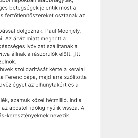
utóbbi napokban alábbhagytak,
eges betegségek jelentik most a
s fertőtlenítőszereket osztanak az
obással dolgoznak. Paul Moonjely,
i. Az árvíz miatt megnőtt a
észséges ivóvizet szállítanak a
a állnak a rászorulók előtt. „Itt
zelnök.
vek szolidaritását kérte a keralai
 Ferenc pápa, majd arra szólította
dvözlégyet az elhunytakért és a
ék, számuk közel hétmillió. India
z apostoli időkig nyúlik vissza. A
más-keresztényeknek nevezik.