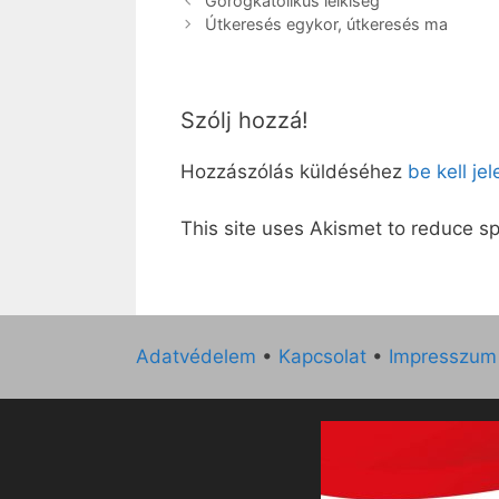
Görögkatolikus lelkiség
Útkeresés egykor, útkeresés ma
Szólj hozzá!
Hozzászólás küldéséhez
be kell je
This site uses Akismet to reduce 
Adatvédelem
•
Kapcsolat
•
Impresszum