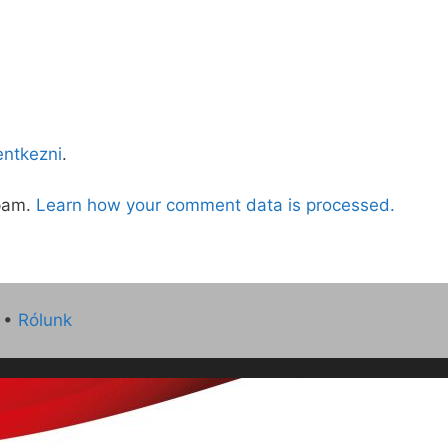
lentkezni
.
spam.
Learn how your comment data is processed.
•
Rólunk