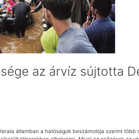
tsége az árvíz sújtotta D
Kerala államban a hatóságok beszámolója szerint több m