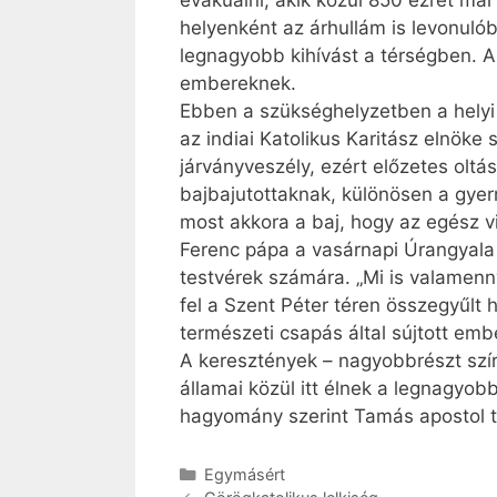
evakuálni, akik közül 850 ezret má
helyenként az árhullám is levonuló
legnagyobb kihívást a térségben. A
embereknek.
Ebben a szükséghelyzetben a helyi 
az indiai Katolikus Karitász elnöke
járványveszély, ezért előzetes olt
bajbajutottaknak, különösen a gyerm
most akkora a baj, hogy az egész vi
Ferenc pápa a vasárnapi Úrangyala 
testvérek számára. „Mi is valamenn
fel a Szent Péter téren összegyűlt
természeti csapás által sújtott emb
A keresztények – nagyobbrészt szír-
államai közül itt élnek a legnagyo
hagyomány szerint Tamás apostol té
Kategória
Egymásért