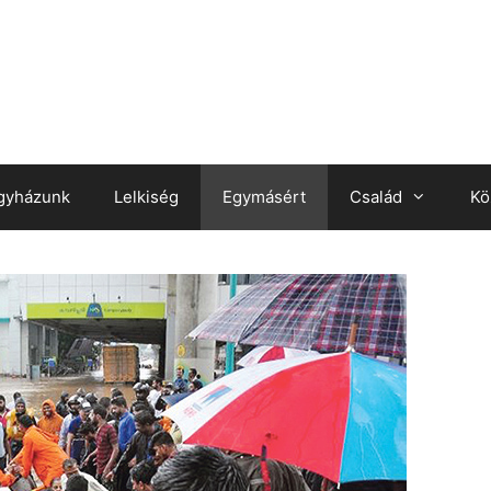
gyházunk
Lelkiség
Egymásért
Család
Kö