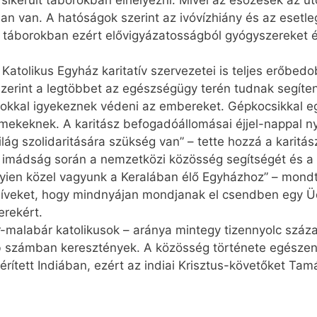
r sikerült táborokban elhelyezni. Mivel az esőzések az 
ban van. A hatóságok szerint az ivóvízhiány és az esetl
 táborokban ezért elővigyázatosságból gyógyszereket é
Katolikus Egyház karitatív szervezetei is teljes erőbed
 szerint a legtöbbet az egészségügy terén tudnak segíten
ásokkal igyekeznek védeni az embereket. Gépkocsikkal eg
ekeknek. A karitász befogadóállomásai éjjel-nappal nyitv
lág szolidaritására szükség van” – tette hozzá a karitás
imádság során a nemzetközi közösség segítségét és a hí
yien közel vagyunk a Keralában élő Egyházhoz” – mondta
 híveket, hogy mindnyájan mondjanak el csendben egy Ü
erekért.
mala­bár katolikusok – aránya mint­egy tizennyolc százal
bb számban keresztények. A közösség története egészen a
rített Indiában, ezért az indiai Krisztus-követőket Ta