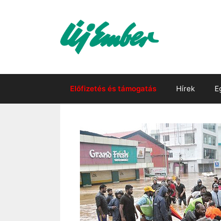
Kilépés
a
tartalomba
Előfizetés és támogatás
Hírek
E