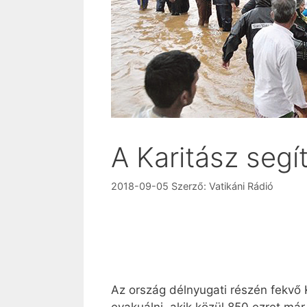
A Karitász segí
2018-09-05
Szerző:
Vatikáni Rádió
Az ország délnyugati részén fekvő 