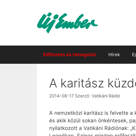
Kilépés
a
tartalomba
Előfizetés és támogatás
Hírek
E
A karitász küzd
2014-08-17
Szerző:
Vatikáni Rádió
A nemzetközi karitász is felvette a
és akik közül sokan önkéntesek, pa
nyilatkozott a Vatikáni Rádiónak: 
Leonéban. Sajnos minden erőfeszítés