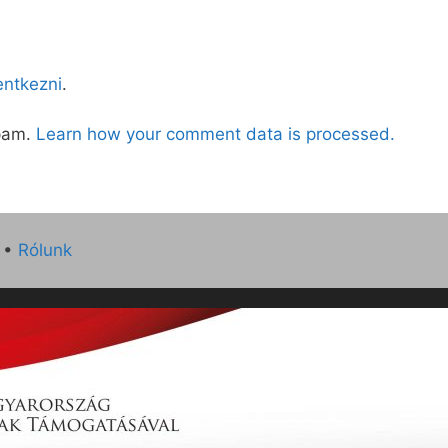
lentkezni
.
spam.
Learn how your comment data is processed.
•
Rólunk