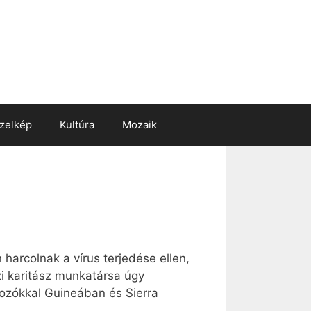
zelkép
Kultúra
Mozaik
 harcolnak a vírus terjedése ellen,
i karitász munkatársa úgy
gozókkal Guineában és Sierra