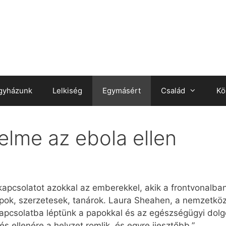
gyházunk
Lelkiség
Egymásért
Család
Kö
elme az ebola ellen
 kapcsolatot azokkal az emberekkel, akik a frontvonalban
pok, szerzetesek, tanárok. Laura Sheahen, a nemzetköz
„Kapcsolatba léptünk a papokkal és az egészségügyi dol
 ellenére a helyzet romlik, és egyre ijesztőbb.”