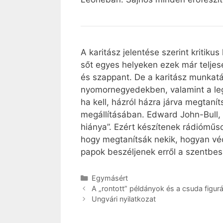
A karitász jelentése szerint kritik
sőt egyes helyeken ezek már teljes
és szappant. De a karitász munkatár
nyomornegyedekben, valamint a legv
ha kell, házról házra járva megtaní
megállításában. Edward John-Bull, 
hiánya”. Ezért készítenek rádióműs
hogy megtanítsák nekik, hogyan véd
papok beszéljenek erről a szentbes
Kategória
Egymásért
A „rontott” példányok és a csuda figur
Ungvári nyilatkozat