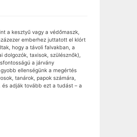
 mint a kesztyű vagy a védőmaszk,
zázezer emberhez juttatott el klórt
tak, hogy a távoli falvakban, a
 dolgozók, taxisok, szülésznők),
csfontosságú a járvány
gnagyobb ellenségünk a megértés
vosok, tanárok, papok számára,
 és adják tovább ezt a tudást – a