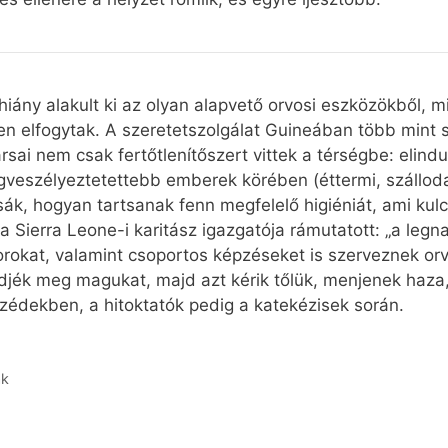
us hiány alakult ki az olyan alapvető orvosi eszközökből,
en elfogytak. A szeretetszolgálat Guineában több mint s
sai nem csak fertőtlenítőszert vittek a térségbe: elindul
eszélyeztetettebb emberek körében (éttermi, szállodai
tsák, hogyan tartsanak fenn megfelelő higiéniát, ami kul
a Sierra Leone-i karitász igazgatója rámutatott: „a le
orokat, valamint csoportos képzéseket is szerveznek or
jék meg magukat, majd azt kérik tőlük, menjenek haza,
zédekben, a hitoktatók pedig a katekézisek során.
ák