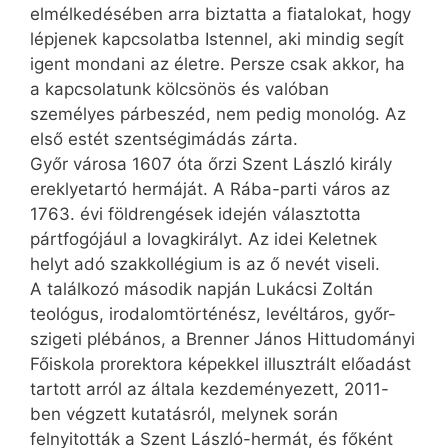
elmélkedésében arra biztatta a fiatalokat, hogy
lépjenek kapcsolatba Istennel, aki mindig segít
igent mondani az életre. Persze csak akkor, ha
a kapcsolatunk kölcsönös és valóban
személyes párbeszéd, nem pedig monológ. Az
első estét szentségimádás zárta.
Győr városa 1607 óta őrzi Szent László király
ereklyetartó hermáját. A Rába-parti város az
1763. évi földrengések idején választotta
pártfogójául a lovagkirályt. Az idei Keletnek
helyt adó szakkollégium is az ő nevét viseli.
A találkozó második napján Lu­kácsi Zoltán
teológus, irodalomtörténész, levéltáros, győr-
szigeti plébános, a Brenner János Hittudományi
Főiskola prorektora képekkel illusztrált előadást
tartott arról az általa kezdeményezett, 2011-
ben végzett kutatásról, melynek során
felnyitották a Szent László-hermát, és főként