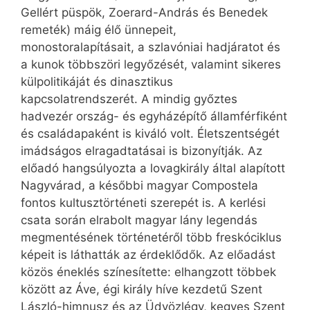
Gellért püspök, Zoerard-András és Benedek
remeték) máig élő ünnepeit,
monostoralapításait, a szlavóniai hadjáratot és
a kunok többszöri legyőzését, valamint sikeres
külpolitikáját és dinasztikus
kapcsolatrendszerét. A mindig győztes
hadvezér ország- és egyházépítő államférfiként
és családapaként is kiváló volt. Életszentségét
imádságos elragadtatásai is bizonyítják. Az
előadó hangsúlyozta a lovagkirály által alapított
Nagyvárad, a későbbi magyar Compostela
fontos kultusztörténeti szerepét is. A kerlési
csata során elrabolt magyar lány legendás
megmentésének történetéről több freskóciklus
képeit is láthatták az érdeklődők. Az előadást
közös éneklés színesítette: elhangzott többek
között az Áve, égi király híve kezdetű Szent
László-himnusz és az Üdvözlégy, kegyes Szent