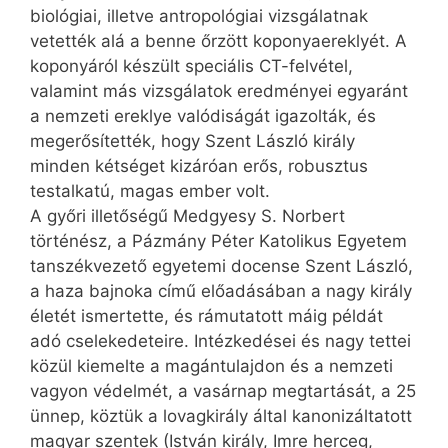
biológiai, illetve antropológiai vizsgálatnak
vetették alá a benne őrzött koponyaereklyét. A
koponyáról készült speciális CT-felvétel,
valamint más vizsgálatok eredményei egyaránt
a nemzeti ereklye valódiságát igazolták, és
megerősítették, hogy Szent László király
minden kétséget kizáróan erős, robusztus
testalkatú, magas ember volt.
A győri illetőségű Medgyesy S. Norbert
történész, a Pázmány Péter Katolikus Egyetem
tanszékvezető egyetemi docense Szent László,
a haza bajnoka című előadásában a nagy király
életét ismertette, és rámutatott máig példát
adó cselekedeteire. Intézkedései és nagy tettei
közül kiemelte a magántulajdon és a nemzeti
vagyon védelmét, a vasárnap megtartását, a 25
ünnep, köztük a lovagkirály által kanonizáltatott
magyar szentek (István király, Imre herceg,