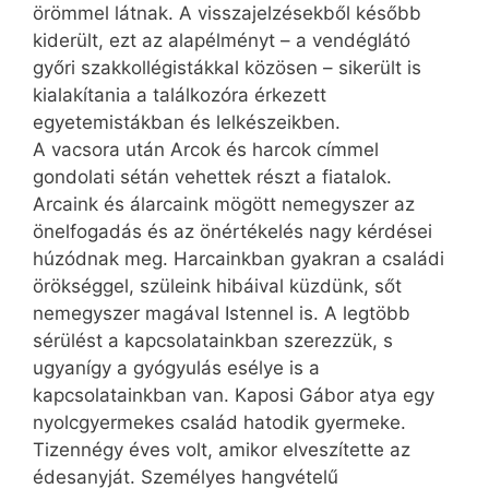
örömmel látnak. A visszajelzésekből később
kiderült, ezt az alapélményt – a vendéglátó
győri szakkollégistákkal közösen – sikerült is
kialakítania a találkozóra érkezett
egyetemistákban és lelkészeikben.
A vacsora után Arcok és harcok címmel
gondolati sétán vehettek részt a fiatalok.
Arcaink és álarcaink mögött nemegyszer az
önelfogadás és az önértékelés nagy kérdései
húzódnak meg. Harcainkban gyakran a családi
örökséggel, szüleink hibáival küzdünk, sőt
nemegyszer magával Istennel is. A legtöbb
sérülést a kapcsolatainkban szerezzük, s
ugyanígy a gyógyulás esélye is a
kapcsolatainkban van. Kaposi Gábor atya egy
nyolcgyermekes család hatodik gyermeke.
Tizennégy éves volt, amikor elveszítette az
édesanyját. Személyes hangvételű