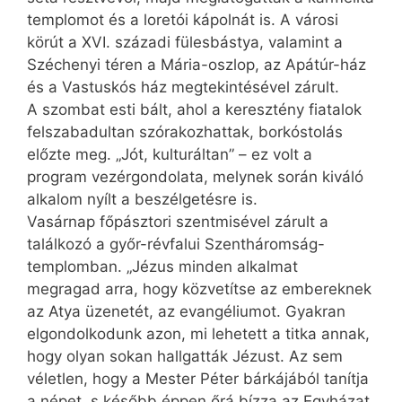
templomot és a loretói kápolnát is. A városi
körút a XVI. századi fülesbástya, valamint a
Széchenyi téren a Mária-oszlop, az Apátúr-ház
és a Vastuskós ház megtekintésével zárult.
A szombat esti bált, ahol a keresztény fiatalok
felszabadultan szórakozhattak, borkóstolás
előzte meg. „Jót, kulturáltan” – ez volt a
program vezérgondolata, melynek során kiváló
alkalom nyílt a beszélgetésre is.
Vasárnap főpásztori szentmisével zárult a
találkozó a győr-révfalui Szentháromság-
templomban. „Jézus minden alkalmat
megragad arra, hogy közvetítse az embereknek
az Atya üzenetét, az evangéliumot. Gyakran
elgondolkodunk azon, mi lehetett a titka annak,
hogy olyan sokan hallgatták Jézust. Az sem
véletlen, hogy a Mester Péter bárkájából tanítja
a népet, s később éppen őrá bízza az Egyházat.