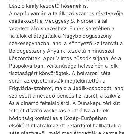
László király kezdetű hős­ének is.
A nap folyamán a találkozó számos résztvevője
csatlakozott a Medgyesy S. Norbert által
vezetett városnézéshez. Ennek keretében a
fiatalok ellátogattak a Nagyboldogasszony-
székesegyházba, ahol a Könnyező Szűzanyát a
Boldogasszony Anyánk kezdetű himnusszal
köszöntötték. Apor Vilmos püspök sírjánál és a
Püspökvárban, vértanúsága helyszínén a lelki
tisztaságért könyörögtek. A belvárosi séta
során az egyetemisták megtekintették a
Frigyláda-szobrot, majd a Jedlik-csobogót, ahol
szó esett a névadó bencés fizikusról, a szikvíz
és a dinamó feltalálójáról. A Dunakapu téri kút
tetejét díszítő vaskakas előtt állva a török
hódoltság koráról és a Közép-Európában
elsőként itt alkalmazott petárdáról hallhattak a
séta résztvevői, majd meglátogatták a karmelita