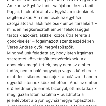
Amikor az Egyház tanít, valójában Jézus tanít.
Papjai, hitoktatói által az Egyház mindenkinek
segíteni akar. Ám nem csak az egyházi
szolgálatot vállalók felelősek embertársaikért –
minden megkeresztelt ember felelősséggel
tartozik azokért, akikkel közös útra terelte a
gondviselés” – fogalmazott szentbeszédében
Veres András győri megyéspüspök.
Mindnyájunk feladata az, hogy Isten irgalmas
szeretetét közvetítsük testvéreinknek. Az
apostolok megértették, hogy nem az emberi
tudás, nem a háló nagysága vagy a kötél ereje
miatt lesz sikeres munkájuk, a halászat, hanem
egyedül Istennek köszönhetően. Ahol az emberi
erő eredménytelennek bizonyul, ott mutatkozik
meg igazán Isten hatalma – buzdította a
jelenlévőket a Győri Egyházmegye főpásztora.