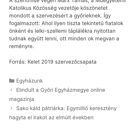
A szentmise végén Marx Tamás, a Műegyetemi
Katolikus Közösség vezetője köszönetet
mondott a szervezésért a győrieknek. Így
fogalmazott: Ahol ilyen tiszta tekintetű fiatalok
önként és lelki-szellemi táplálékra nyitottan
tudnak együtt lenni, ott minden ok megvan a
reményre.
Forrás: Kelet 2019 szervezőcsapata
Kategória
Egyházunk
Elindult a Győri Egyházmegye online
magazinja
Sako káld pátriárka: Egymillió keresztény
hagyta el Irakot az elmúlt években