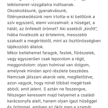
lelkiismeret-vizsgálatra indítsanak.
Okoskodásunk, gyanakvásunk,
fölényeskedésünk nem irtotta-e ki belőlünk a
szív egyszerű, elemi vonzalmait: a hűséget, a
hálát, az önfeledt örömet? Aki ezekből „kinőtt”,
hiába hivatkozik az értelemre, messzebb
szakadt a megértéstől, mint az ösztönösségben
tájékozódó állatok.
Mikor betlehemet faragok, festek, fűrészelek,
vagy egyszerűen csak leporolom a régit,
meggondolom: olyan holmival van dolgom,
amelynek minden apró részlete beszédes.
Nemcsak játszani akarok vele, megilletődve;
azon vagyok, hogy minél többet megértsek
abból, amit jelent. S aztán ne feszengve,
félszegen keressem majd helyemet a családi
karácsonyfa alatt, hanem olyan igazi hűséggel
és örömmel, amilyen az ökör meg a szamár