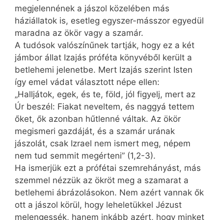
megjelennének a jászol közelében más
háziállatok is, esetleg egyszer-másszor egyedül
maradna az ökör vagy a szamár.
A tudósok valószínűnek tartják, hogy ez a két
jámbor állat Izajás próféta könyvéből került a
betlehemi jelenetbe. Mert Izajás szerint Isten
így emel vádat választott népe ellen:
„Halljátok, egek, és te, föld, jól figyelj, mert az
Úr beszél: Fiakat neveltem, és naggyá tettem
őket, ők azonban hűtlenné váltak. Az ökör
megismeri gazdáját, és a szamár urának
jászolát, csak Izrael nem ismert meg, népem
nem tud semmit megérteni” (1,2-3).
Ha ismerjük ezt a prófétai szemrehányást, más
szemmel nézzük az ökröt meg a szamarat a
betlehemi ábrázolásokon. Nem azért vannak ők
ott a jászol körül, hogy leheletükkel Jézust
melengessék, hanem inkább azért, hogy minket