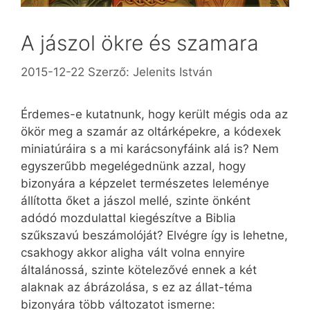
A jászol ökre és szamara
2015-12-22
Szerző:
Jelenits István
Érdemes-e kutatnunk, hogy került mégis oda az
ökör meg a szamár az oltárképekre, a kódexek
miniatúráira s a mi karácsonyfáink alá is? Nem
egyszerűbb megelégednünk azzal, hogy
bizonyára a képzelet természetes leleménye
állította őket a jászol mellé, szinte önként
adódó mozdulattal kiegészítve a Biblia
szűkszavú beszámolóját? Elvégre így is lehetne,
csakhogy akkor aligha vált volna ennyire
általánossá, szinte kötelezővé ennek a két
alaknak az ábrázolása, s ez az állat-téma
bizonyára több változatot ismerne: