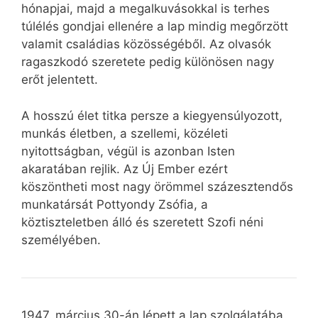
hónapjai, majd a megalkuvásokkal is terhes
túlélés gondjai ellenére a lap mindig megőrzött
valamit családias közösségéből. Az olvasók
ragaszkodó szeretete pedig különösen nagy
erőt jelentett.
A hosszú élet titka persze a kiegyensúlyozott,
munkás életben, a szellemi, közéleti
nyitottságban, végül is azonban Isten
akaratában rejlik. Az Új Ember ezért
köszöntheti most nagy örömmel százesztendős
munkatársát Pottyondy Zsófia, a
köztiszteletben álló és szeretett Szofi néni
személyében.
1947. március 30-án lépett a lap szolgálatába.