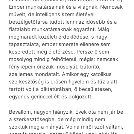
Ember munkatársainak és a világnak. Nemcsak
művelt, de intelligens szemléletével
beszélgetőtársa tudott lenni az idősebb és a
fiatalabb munkatársaknak egyaránt. Máig
megmaradt közéleti érdeklődése, s nagy
tapasztalata, emberismerete ellenére sem
keseredett meg életérzése. Persze ő sem
mosolyog mindig felhőtlenül, mégis: nemcsak
fényképein őrizzük mosolyát, bátorító,
szellemes mondatait. Amikor egy katolikus
szerkesztőség is erősen figyelem és tűz alatt
tartott volt a diktatúrában, ő becsületesen,
egyenes gerinccel élt és dolgozott.
Bevallom, nagyon hiányzik. Évek óta nem jár be
a szerkesztőségbe, de még mindig nem
szoktuk meg a hiányát. Volna miről szót váltani,