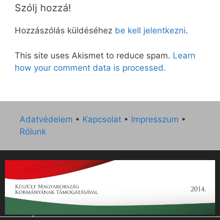
Szólj hozzá!
Hozzászólás küldéséhez
be kell jelentkezni
.
This site uses Akismet to reduce spam.
Learn
how your comment data is processed.
Adatvédelem
•
Kapcsolat
•
Impresszum
•
Rólunk
„Az Új Ember katolikus hetilap 2014. évi működésének