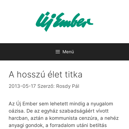
Kilépés
a
tartalomba
Menü
A hosszú élet titka
2013-05-17
Szerző:
Rosdy Pál
Az Új Ember sem lehetett mindig a nyugalom
oázisa. De az egyház szabadságáért vívott
harcban, aztán a kommunista cenzúra, a nehéz
anyagi gondok, a forradalom utáni betiltás