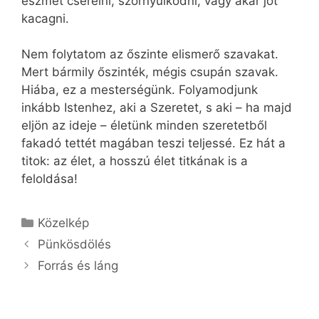
eszmét cserélni, szörnyülködni, vagy akár jót
kacagni.
Nem folytatom az őszinte elismerő szavakat.
Mert bármily őszinték, mégis csupán szavak.
Hiába, ez a mesterségünk. Folyamodjunk
inkább Istenhez, aki a Szeretet, s aki – ha majd
eljön az ideje – életünk minden szeretetből
fakadó tettét magában teszi teljessé. Ez hát a
titok: az élet, a hosszú élet titkának is a
feloldása!
Kategória
Közelkép
Pünkösdölés
Forrás és láng