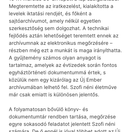
Megteremtette az iratkezelést, kialakította a
levelek iktatási rendjét, és főként a
sajtóarchívumot, amely nélkül egyetlen
szerkesztőség sem dolgozhat. A technikai
fejlődés aztán lehetőséget teremtett ennek az
archívumnak az elektronikus megőrzésére –
részben még ezt a munkát is maga irányíthatta.
A gyűjtemény számos olyan anyagot is
tartalmaz, amelyek az évtizedek során fontos
egyháztörténeti dokumentummá értek, s
közülük nem egy kizárólag az Új Ember
archívumában lelhető fel. Szofi néni életműve
már csak emiatt is különösen jelentős.
A folyamatosan bővülő könyv- és
dokumentumtár rendben tartása, megőrzése
egyre sokasodó feladatot jelentett Szofi néni
számára. De ő ennél is jóval többet adott az Új