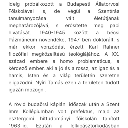
ideig próbálkozott a Budapesti Állatorvosi
Főiskolával is, de végül a Szentírás
tanulmányozása vált életútjának
meghatározójává, s erősítette meg papi
hivatását. 1940-1945 között a bécsi
Pázmáneum növendéke, 1947-ben doktorált, s
már ekkor vonzódást érzett Karl Rahner
filozófiai megközelítésű teológiájához. A XX.
század embere a homo problematicus, a
kérdező ember, aki a jó és a rossz, az igaz és a
hamis, Isten és a világ területén szeretne
eligazodni. Nyíri Tamás ezen a területen tudott
igazán mozogni.
A rövid budaörsi kápláni időszak után a Szent
Imre Kollégiumban volt prefektus, majd az
esztergomi hittudományi főiskolán tanított
1963-ig. Ezután a lelkipásztorkodásban