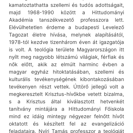
kamatoztathatta szellemi és tudós adottságait,
majd 1968-1990 között a Hittudományi
Akadémia tanszékvezető professzora lett.
Elévülhetetlen érdeme a budapesti Levelező
Tagozat életre hívása, melynek alapításától,
1978-tól kezdve tizenhárom éven át igazgatója
is volt. A teológia területe Magyarországon itt
nyílt meg nagyobb létszámú világiak, férfiak és
nők előtt, akik az elmúlt harminc évben a
magyar egyház hitoktatásában, szellemi és
kulturális tevékenységének kibontakozásában
tevékenyen részt vettek. Úttörő jellegű volt a
megkeresztelt Krisztus-hívőkbe vetett bizalma,
s a Krisztus által kiválasztott hetvenkét
tanítvány mintájára a Hittudományi Főiskola
mind ez idáig mintegy négyezer felnőtt hívőt
oktatott és készített fel az evangelizáció
feladataira. Nyíri Tamás professzor a teológiát