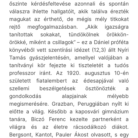
őszinte kérdésfeltevése azonnali és spontán
válaszra ihlette hallgatóit, akik találva érezték
magukat az érthető, de mégis mély titkokat
rejtő megfogalmazásban. „Akik igazságra
tanítottak sokakat, tündökölnek örökkön-
örökké, miként a csillagok” – ez a Dániel próféta
könyvéből vett szentírási idézet (12,3) állt Nyíri
Tamás gyászjelentésén, amellyel valójában a
tanítványi kör fejezte ki tiszteletét a tudós
professzor iránt. Az 1920. augusztus 10-én
született fiatalembert az édesapjával való
szellemi beszélgetések ösztönözték a
gondolkodás alapjainak mélyebb
megismerésére. Grazban, Peruggiában nyílt ki
előtte a világ. Később a kaposvári gimnázium
tanára, Biczó Ferenc kezelte partnerként a
világra és az életre rácsodálkozó diákot.
Bergsont, Kantot, Pauler Ákost olvasott, s egy