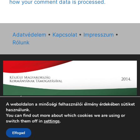
how your comment data is processed.
Adatvédelem
•
Kapcsolat
•
Impresszum
•
Rólunk
„Az Új Ember katolikus hetilap 2014. évi működésének
A weboldalon a minőségi felhasználói élmény érdekében sütiket
támogatását az EGYH-KCP-14-P-0121 sz. támogatási
használunk.
szerződés keretében 3 000 000 Ft összegben támogatta az
You can find out more about which cookies we are using or
Emberi Erőforrások Minisztériuma.”
switch them off in
settings
.
© 2026 Magyar Kurír - Új Ember
• Készült
GeneratePress
Elfogad