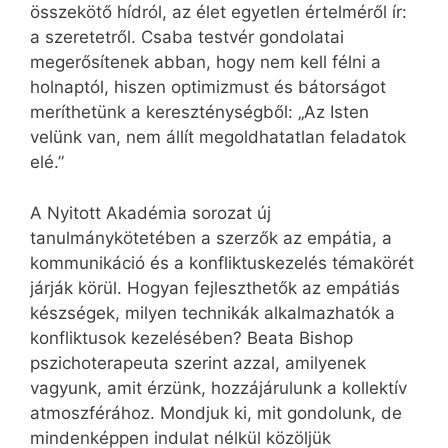
összekötő hídról, az élet egyetlen értelméről ír:
a szeretetről. Csaba testvér gondolatai
megerősítenek abban, hogy nem kell félni a
holnaptól, hiszen optimizmust és bátorságot
meríthetünk a kereszténységből: „Az Isten
velünk van, nem állít megoldhatatlan feladatok
elé.”
A Nyitott Akadémia sorozat új
tanulmánykötetében a szerzők az empátia, a
kommunikáció és a konfliktuskezelés témakörét
járják körül. Hogyan fejleszthetők az empátiás
készségek, milyen technikák alkalmazhatók a
konfliktusok kezelésében? Beata Bishop
pszichoterapeuta szerint azzal, amilyenek
vagyunk, amit érzünk, hozzájárulunk a kollektív
atmoszférához. Mondjuk ki, mit gondolunk, de
mindenképpen indulat nélkül közöljük