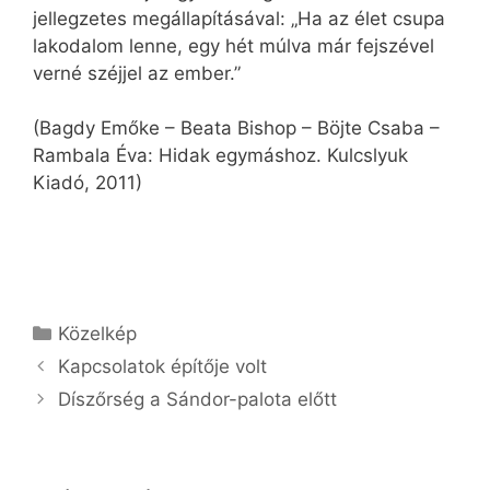
jellegzetes megállapításával: „Ha az élet csupa
lakodalom lenne, egy hét múlva már fejszével
verné széjjel az ember.”
(Bagdy Emőke – Beata Bishop – Böjte Csaba –
Rambala Éva: Hidak egymáshoz. Kulcslyuk
Kiadó, 2011)
Kategória
Közelkép
Kapcsolatok építője volt
Díszőrség a Sándor-palota előtt