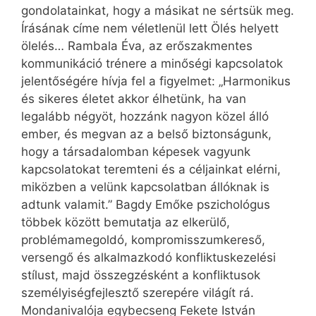
gondolatainkat, hogy a másikat ne sértsük meg.
Írásának címe nem véletlenül lett Ölés helyett
ölelés… Rambala Éva, az erőszakmentes
kommunikáció trénere a minőségi kapcsolatok
jelentőségére hívja fel a figyelmet: „Harmonikus
és sikeres életet akkor élhetünk, ha van
legalább négyöt, hozzánk nagyon közel álló
ember, és megvan az a belső biztonságunk,
hogy a társadalomban képesek vagyunk
kapcsolatokat teremteni és a céljainkat elérni,
miközben a velünk kapcsolatban állóknak is
adtunk valamit.” Bagdy Emőke pszichológus
többek között bemutatja az elkerülő,
problémamegoldó, kompromisszumkereső,
versengő és alkalmazkodó konfliktuskezelési
stílust, majd összegzésként a konfliktusok
személyiségfejlesztő szerepére világít rá.
Mondanivalója egybecseng Fekete István