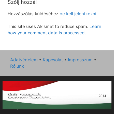
Szólj hozzá!
Hozzászólás küldéséhez
be kell jelentkezni
.
This site uses Akismet to reduce spam.
Learn
how your comment data is processed.
Adatvédelem
•
Kapcsolat
•
Impresszum
•
Rólunk
„Az Új Ember katolikus hetilap 2014. évi működésének