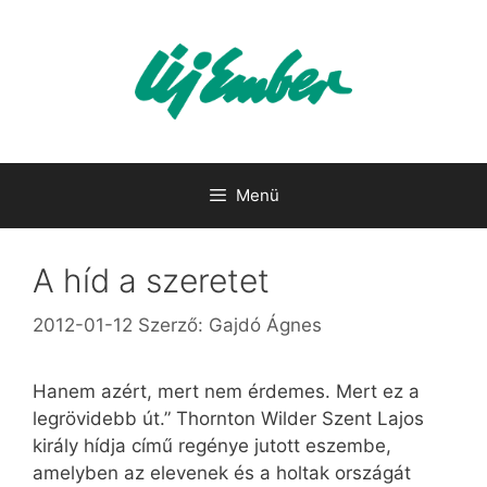
Kilépés
a
tartalomba
Menü
A híd a szeretet
2012-01-12
Szerző:
Gajdó Ágnes
Hanem azért, mert nem érdemes. Mert ez a
legrövidebb út.” Thornton Wilder Szent Lajos
király hídja című regénye jutott eszembe,
amelyben az elevenek és a holtak országát