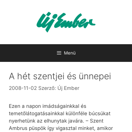
Kilépés
a
tartalomba
Menü
A hét szentjei és ünnepei
2008-11-02
Szerző:
Új Ember
Ezen a napon imádságainkkal és
temetőlátogatásainkkal különféle búcsúkat
nyerhetünk az elhunytak javára. – Szent
Ambrus püspök így vigasztal minket, amikor