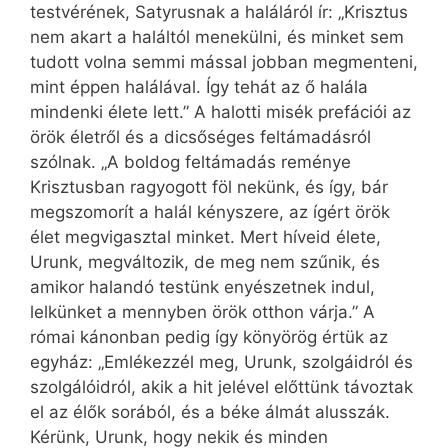
testvérének, Satyrusnak a haláláról ír: „Krisztus
nem akart a haláltól menekülni, és minket sem
tudott volna semmi mással jobban megmenteni,
mint éppen halálával. Így tehát az ő halála
mindenki élete lett.” A halotti misék prefációi az
örök életről és a dicsőséges feltámadásról
szólnak. „A boldog feltámadás reménye
Krisztusban ragyogott föl nekünk, és így, bár
megszomorít a halál kényszere, az ígért örök
élet megvigasztal minket. Mert híveid élete,
Urunk, megváltozik, de meg nem szűnik, és
amikor halandó testünk enyészetnek indul,
lelkünket a mennyben örök otthon várja.” A
római kánonban pedig így könyörög értük az
egyház: „Emlékezzél meg, Urunk, szolgáidról és
szolgálóidról, akik a hit jelével előttünk távoztak
el az élők sorából, és a béke álmát alusszák.
Kérünk, Urunk, hogy nekik és minden