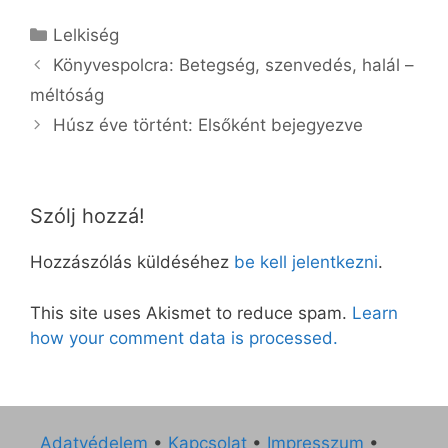
Kategória
Lelkiség
Könyvespolcra: Betegség, szenvedés, halál –
méltóság
Húsz éve történt: Elsőként bejegyezve
Szólj hozzá!
Hozzászólás küldéséhez
be kell jelentkezni
.
This site uses Akismet to reduce spam.
Learn
how your comment data is processed.
Adatvédelem
•
Kapcsolat
•
Impresszum
•