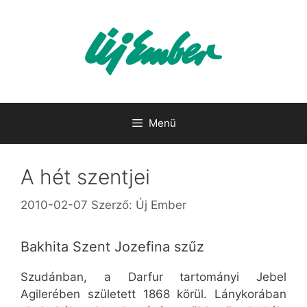
Kilépés
a
tartalomba
Menü
A hét szentjei
2010-02-07
Szerző:
Új Ember
Bakhita Szent Jozefina szűz
Szudánban, a Darfur tartományi Jebel
Agilerében született 1868 körül. Lánykorában