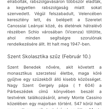
elrabolták, rabszolgavásáron többször eladták,
a kegyetlen rabszolgaság miatt sokat
szenvedett. Végül felszabadult, Velencében
keresztény lett, és belépett a Szeretet
Canossiai Leányai közé, és életének hátralévő
részében Schio városában (Vicenza) töltötte,
ahol minden segítségre szorulónak
rendelkezésére állt. Itt halt meg 1947-ben.
Szent Skolasztika szűz (Február 10.)
Szent Benedek nővére, akit követett a
monasztikus szerzetesi életbe, maga köré
gyűjtve egy szüzekből álló kisebb közösséget.
Nagy Szent Gergely pápa (†604) a
Párbeszédek című könyvében beszél a
testvérek találkozásáról, amely Monte Cassino
közelében egy majorban történt. 547 körül halt