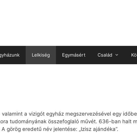
gyházunk
Lelkiség
Egymásért
Család
Kö
, valamint a vizigót egyház megszervezésével egy időbe
, kora tudományának összefoglaló művét. 636-ban halt m
A görög eredetű név jelentése: „Izisz ajándéka”.