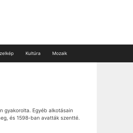
zelkép
Kultúra
Mozaik
n gyakorolta. Egyéb alkotásain
eg, és 1598-ban avatták szentté.