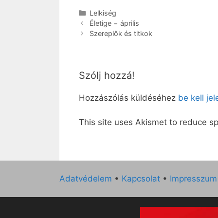
Kategória
Lelkiség
Életige − április
Szereplők és titkok
Szólj hozzá!
Hozzászólás küldéséhez
be kell je
This site uses Akismet to reduce 
Adatvédelem
•
Kapcsolat
•
Impresszum