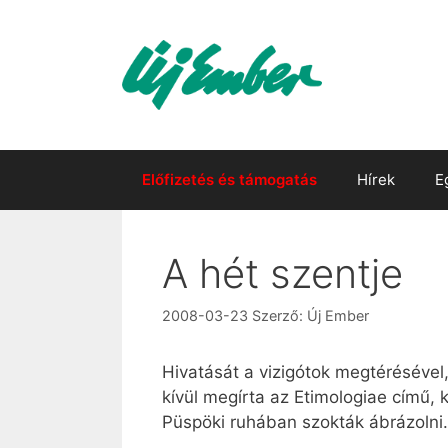
Kilépés
a
tartalomba
Előfizetés és támogatás
Hírek
E
A hét szentje
2008-03-23
Szerző:
Új Ember
Hivatását a vizigótok megtérésével
kívül megírta az Etimologiae című
Püspöki ruhában szokták ábrázolni. 