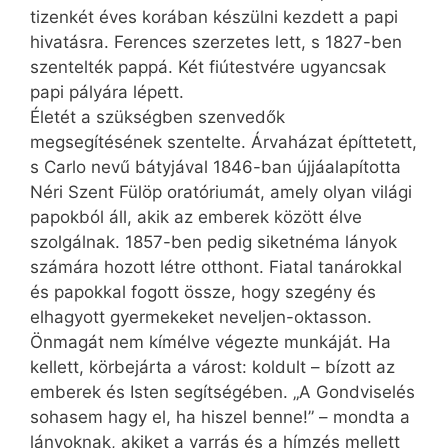
tizenkét éves korában készülni kezdett a papi
hivatásra. Ferences szerzetes lett, s 1827-ben
szentelték pappá. Két fiútestvére ugyancsak
papi pályára lépett.
Életét a szükségben szenvedők
megsegítésének szentelte. Árvaházat építtetett,
s Carlo nevű bátyjával 1846-ban újjáalapította
Néri Szent Fülöp oratóriumát, amely olyan világi
papokból áll, akik az emberek között élve
szolgálnak. 1857-ben pedig siketnéma lányok
számára hozott létre otthont. Fiatal tanárokkal
és papokkal fogott össze, hogy szegény és
elhagyott gyermekeket neveljen-oktasson.
Önmagát nem kímélve végezte munkáját. Ha
kellett, körbejárta a várost: koldult – bízott az
emberek és Isten segítségében. „A Gondviselés
sohasem hagy el, ha hiszel benne!” – mondta a
lányoknak, akiket a varrás és a hímzés mellett