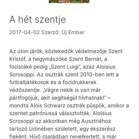
A hét szentje
2017-04-02
Szerző:
Új Ember
Az úton járók, közlekedők védelmezője Szent
Kristóf, a hegymászóké Szent Bernát, a
focistáké pedig „Szent Luigi”, azaz ­Aloisius
Scrosoppi. Az osztrák szent 2010-ben lett a
futballjátékosok és a focidrukkerek
védőszentje. „Végre nekik is van már
pártfogójuk, akit segítségül hívhatnak!” –
mondta Alois Schwarz osztrák püspök, amikor a
szentet patrónussá választották. Aloisius
Scrosoppi az akkoriban még Ausztriához
tartozó Udinében született, egy ékszerész
fiaként. Hívő családban nevelkedett, s már