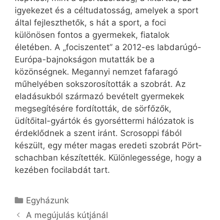
igyekezet és a céltudatosság, amelyek a sport
által fejleszthetők, s hát a sport, a foci
különösen fontos a gyermekek, fiatalok
életében. A „fociszentet” a 2012-es labdarúgó-
Európa-bajnokságon mutatták be a
közönségnek. Megannyi nemzet fafaragó
műhelyében sokszorosították a szobrát. Az
eladásukból származó bevételt gyermekek
megsegítésére fordították, de sörfőzők,
üdítőital-gyártók és gyorséttermi hálózatok is
érdeklődnek a szent iránt. Scrosoppi fából
készült, egy méter magas eredeti szobrát Pört­
schachban készítették. Különlegessége, hogy a
kezében focilabdát tart.
Kategória
Egyházunk
A megújulás kútjánál